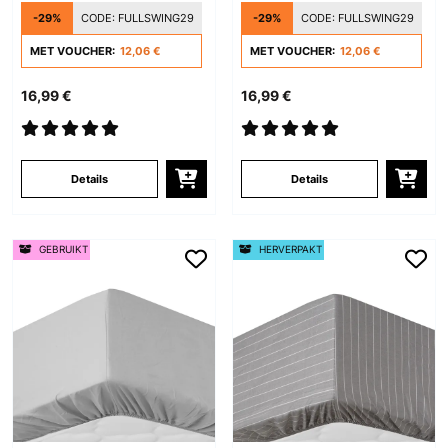
-29%
CODE:
FULLSWING29
-29%
CODE:
FULLSWING29
MET VOUCHER:
12,06 €
MET VOUCHER:
12,06 €
16,99 €
16,99 €
Details
Details
GEBRUIKT
HERVERPAKT