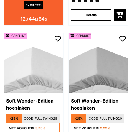
Nu winkelen
Details
12
44
54
U
M
S
GEBRUIKT
GEBRUIKT
Soft Wonder-Edition
Soft Wonder-Edition
hoeslaken
hoeslaken
-29%
CODE:
FULLSWING29
-29%
CODE:
FULLSWING29
MET VOUCHER:
9,93 €
MET VOUCHER:
9,93 €