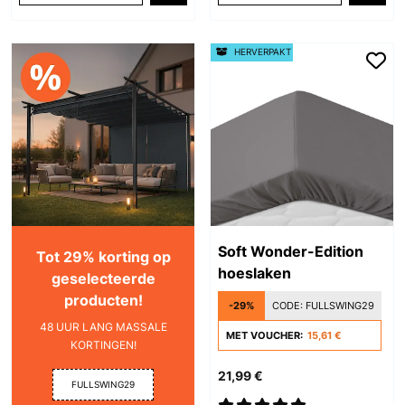
HERVERPAKT
Soft Wonder-Edition
Tot 29% korting op
hoeslaken
geselecteerde
producten!
-29%
CODE:
FULLSWING29
48 UUR LANG MASSALE
MET VOUCHER:
15,61 €
KORTINGEN!
21,99 €
FULLSWING29