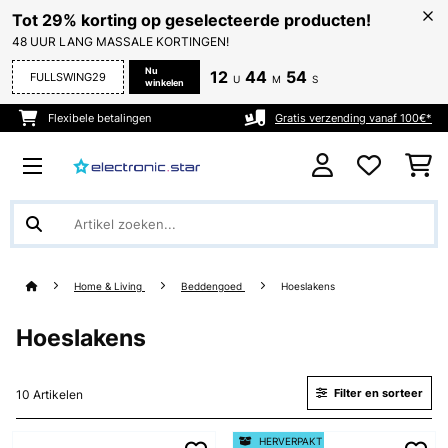
Tot 29% korting op geselecteerde producten!
48 UUR LANG MASSALE KORTINGEN!
Nu
12
44
54
FULLSWING29
U
M
S
winkelen
Flexibele betalingen
Gratis verzending vanaf 100€*
Home & Living
Beddengoed
Hoeslakens
Hoeslakens
Filter en sorteer
10 Artikelen
HERVERPAKT