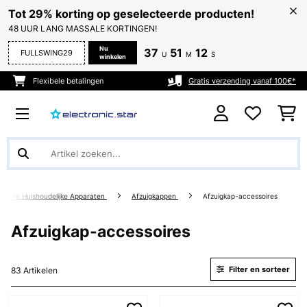
Tot 29% korting op geselecteerde producten!
48 UUR LANG MASSALE KORTINGEN!
Nu
37
51
11
FULLSWING29
U
M
S
winkelen
Flexibele betalingen
Gratis verzending vanaf 100€*
Grote Huishoudelijke Apparaten
Afzuigkappen
Afzuigkap-accessoires
Afzuigkap-accessoires
Filter en sorteer
83 Artikelen