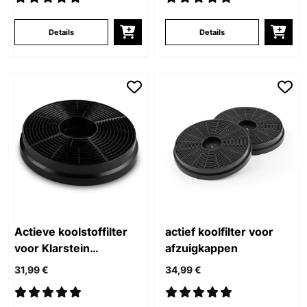
Details
Details
Actieve koolstoffilter
actief koolfilter voor
voor Klarstein
afzuigkappen
dampkappen
31,99 €
34,99 €