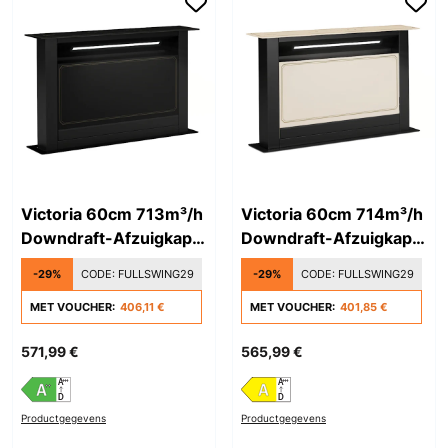
Victoria 60cm 713m³/h
Victoria 60cm 714m³/h
Downdraft-Afzuigkap
Downdraft-Afzuigkap
Zwart
Crème
-29%
CODE:
FULLSWING29
-29%
CODE:
FULLSWING29
MET VOUCHER:
406,11 €
MET VOUCHER:
401,85 €
571,99 €
565,99 €
Productgegevens
Productgegevens