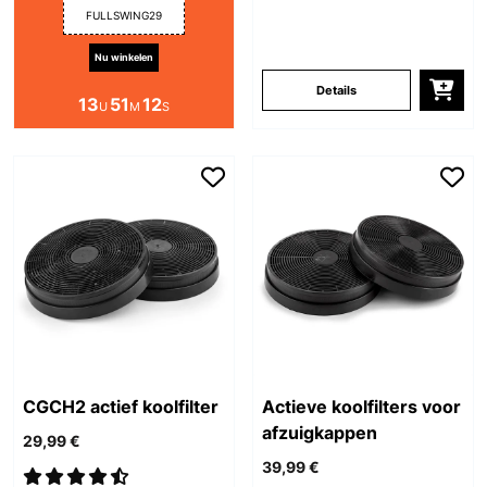
FULLSWING29
Nu winkelen
Details
13
51
11
U
M
S
CGCH2 actief koolfilter
Actieve koolfilters voor
afzuigkappen
29,99 €
39,99 €