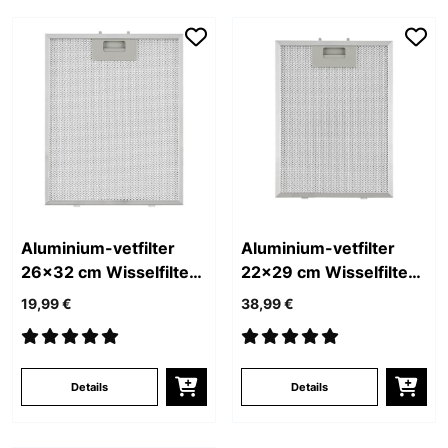
Aluminium-vetfilter
Aluminium-vetfilter
26x32 cm Wisselfilter
22x29 cm Wisselfilter
Reservefilter
Reservefilter
19,99 €
38,99 €
Details
Details