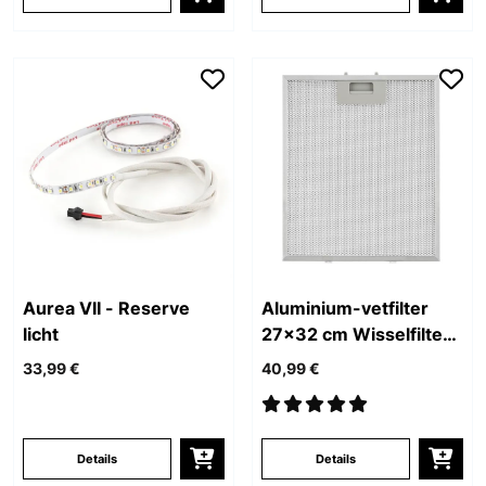
Aurea VII - Reserve
Aluminium-vetfilter
licht
27x32 cm Wisselfilter
Reservefilter
33,99 €
40,99 €
Details
Details