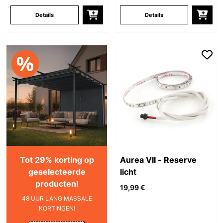
Details
Details
Tot 29% korting op
Aurea VII - Reserve
geselecteerde
licht
producten!
19,99 €
48 UUR LANG MASSALE
KORTINGEN!