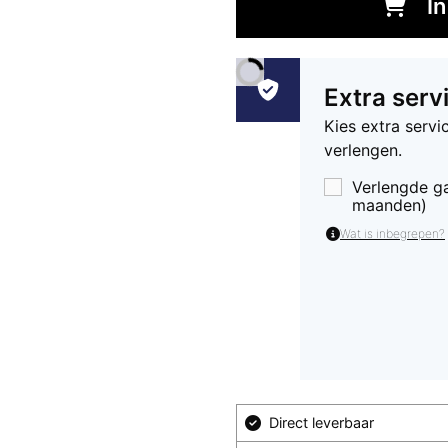
I
Extra serv
Kies extra serv
verlengen.
Verlengde ga
maanden)
Wat is inbegrepen?
Direct leverbaar