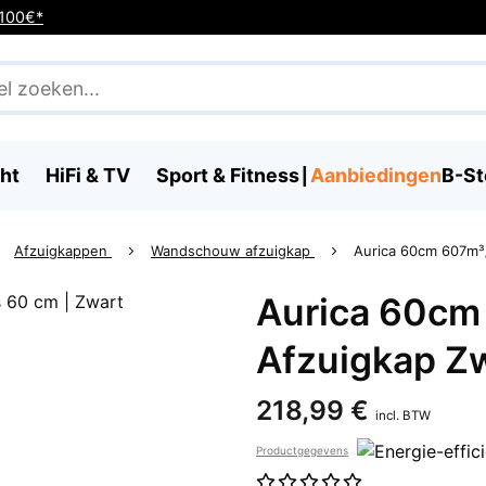
 100€*
ht
HiFi & TV
Sport & Fitness
Aanbiedingen
B-St
Afzuigkappen
Wandschouw afzuigkap
Aurica 60cm 607m³
Aurica 60cm
Afzuigkap Z
218,99 €
incl. BTW
Productgegevens