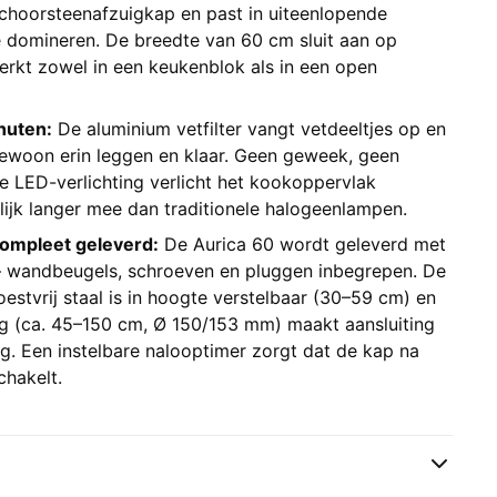
schoorsteenafzuigkap en past in uiteenlopende
 domineren. De breedte van 60 cm sluit aan op
rkt zowel in een keukenblok als in een open
nuten:
De aluminium vetfilter vangt vetdeeltjes op en
ewoon erin leggen en klaar. Geen geweek, geen
 LED-verlichting verlicht het kookoppervlak
lijk langer mee dan traditionele halogeenlampen.
compleet geleverd:
De Aurica 60 wordt geleverd met
– wandbeugels, schroeven en pluggen inbegrepen. De
estvrij staal is in hoogte verstelbaar (30–59 cm) en
ng (ca. 45–150 cm, Ø 150/153 mm) maakt aansluiting
. Een instelbare nalooptimer zorgt dat de kap na
chakelt.