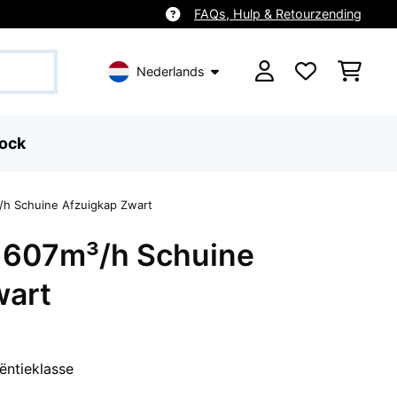
FAQs, Hulp & Retourzending
Nederlands
ock
/h Schuine Afzuigkap Zwart
 607m³/h Schuine
wart