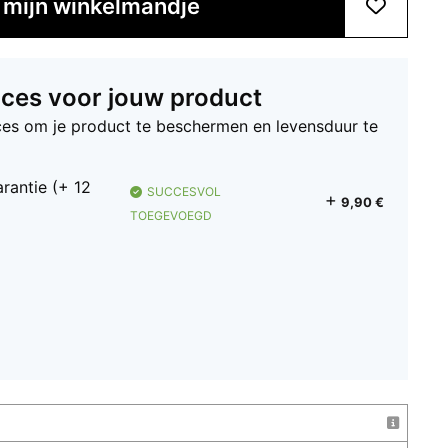
n mijn winkelmandje
ices voor jouw product
ices om je product te beschermen en levensduur te
rantie (+ 12
SUCCESVOL
9,90 €
TOEGEVOEGD