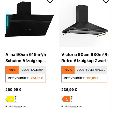
Alina 90cm 615m³/h
Victoria 90cm 630m³/h
Schuine Afzuigkap
Retro Afzuigkap Zwart
Zwart
-10%
CODE:
SALE10P
-30%
CODE:
FULLSWING30
MET VOUCHER:
234,89 €
MET VOUCHER:
165,89 €
260,99 €
236,99 €
Productgegevens
Productgegevens