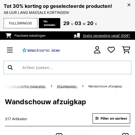
Tot 30% korting op geselecteerde producten!
48 UUR LANG MASSALE KORTINGEN!
Nu
29
03
19
FULLSWING30
U
M
S
winkelen
Flexibele betalingen
Gratis verzending vanaf 100€*
Grote Huishoudelijke Apparaten
Afzuigkappen
Wandschouw afzuigkap
Wandschouw afzuigkap
Filter en sorteer
317 Artikelen