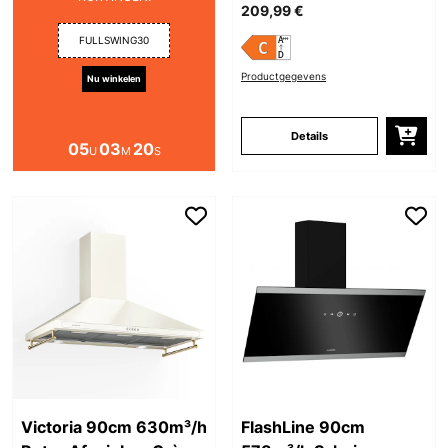
209,99 €
FULLSWING30
Productgegevens
Nu winkelen
Details
05
03
19
U
M
S
Victoria 90cm 630m³/h
FlashLine 90cm