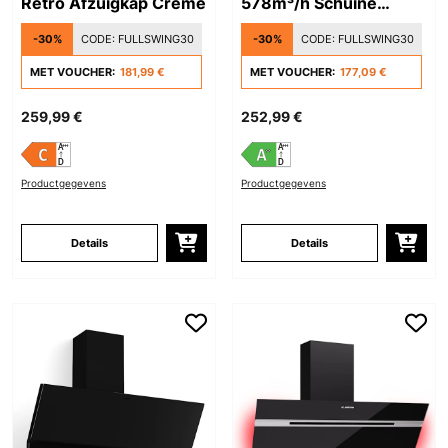
Retro Afzuigkap Crème
578m³/h Schuine
Afzuigkap Zwart
-30%
CODE:
FULLSWING30
-30%
CODE:
FULLSWING30
MET VOUCHER:
181,99 €
MET VOUCHER:
177,09 €
259,99 €
252,99 €
Productgegevens
Productgegevens
Details
Details