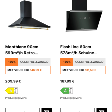
Montblanc 90cm
FlashLine 60cm
599m³/h Retro
578m³/h Schuine
Afzuigkap Zwart
Afzuigkap Zwart/Zilver
-30%
CODE:
FULLSWING30
-30%
CODE:
FULLSWING30
MET VOUCHER:
146,99 €
MET VOUCHER:
131,59 €
209,99 €
187,99 €
Productgegevens
Productgegevens