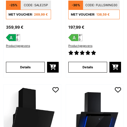
Antraciet
Afzuigkap Zwart
-25%
CODE:
SALE25P
-30%
CODE:
FULLSWING30
MET VOUCHER:
269,99 €
MET VOUCHER:
138,59 €
359,99 €
197,99 €
Productgegevens
Productgegevens
Details
Details