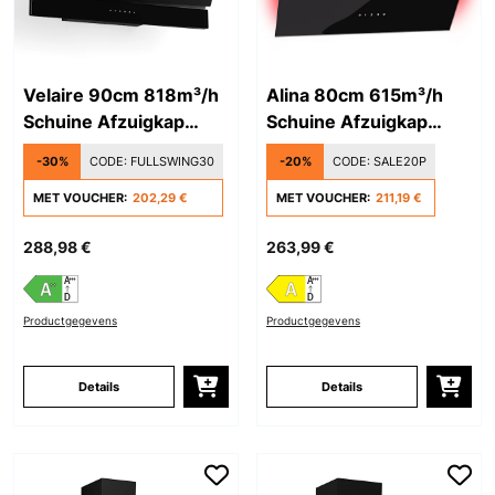
Velaire 90cm 818m³/h
Alina 80cm 615m³/h
Schuine Afzuigkap
Schuine Afzuigkap
Zwart
Zwart
-30%
CODE:
FULLSWING30
-20%
CODE:
SALE20P
MET VOUCHER:
202,29 €
MET VOUCHER:
211,19 €
288,98 €
263,99 €
Productgegevens
Productgegevens
Details
Details