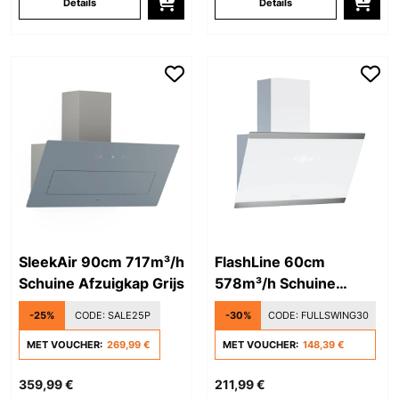
Details
Details
SleekAir 90cm 717m³/h
FlashLine 60cm
Schuine Afzuigkap Grijs
578m³/h Schuine
Afzuigkap Wit/Zilver
-25%
CODE:
SALE25P
-30%
CODE:
FULLSWING30
MET VOUCHER:
269,99 €
MET VOUCHER:
148,39 €
359,99 €
211,99 €