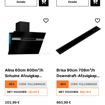
Details
Details
Alina 60cm 600m³/h
Brisa 90cm 708m³/h
Schuine Afzuigkap
Downdraft-Afzuigkap
Zwart/Zilver
Zwart
-30%
CODE:
FULLSWING30
-30%
CODE:
FULLSWING30
MET VOUCHER:
142,09 €
MET VOUCHER:
464,79 €
202,99 €
663,99 €