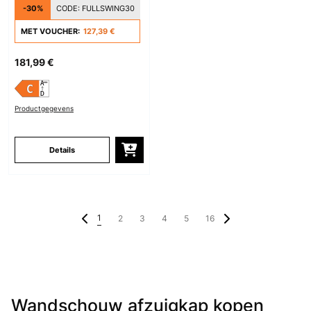
-30%
CODE:
FULLSWING30
MET VOUCHER:
127,39 €
181,99 €
Productgegevens
Details
1
2
3
4
5
16
Wandschouw afzuigkap kopen