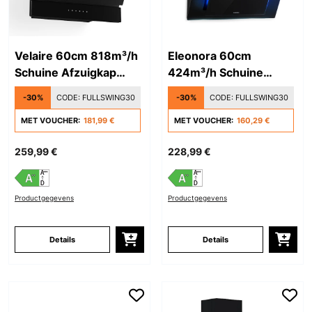
Velaire 60cm 818m³/h
Eleonora 60cm
Schuine Afzuigkap
424m³/h Schuine
Zwart
Afzuigkap Zwart
-30%
CODE:
FULLSWING30
-30%
CODE:
FULLSWING30
MET VOUCHER:
181,99 €
MET VOUCHER:
160,29 €
259,99 €
228,99 €
Productgegevens
Productgegevens
Details
Details