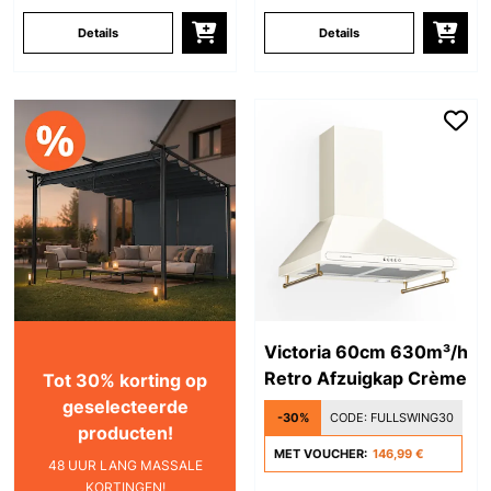
Details
Details
Victoria 60cm 630m³/h
Retro Afzuigkap Crème
Tot 30% korting op
geselecteerde
-30%
CODE:
FULLSWING30
producten!
MET VOUCHER:
146,99 €
48 UUR LANG MASSALE
KORTINGEN!