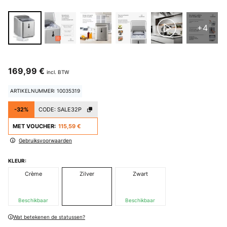
+4
169,99 €
incl. BTW
ARTIKELNUMMER: 10035319
-32%
CODE:
SALE32P
MET VOUCHER:
115,59 €
Gebruiksvoorwaarden
KLEUR:
Crème
Zilver
Zwart
Beschikbaar
Beschikbaar
Wat betekenen de statussen?