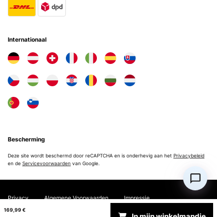
Utente Amazon
Vertaal
Internationaal
GECONTROLEERDE BEOORDELING
11/01/2023
Super Gerät für daheim und unterwegs Ich hatte mir die
Eiswürfelmaschine vor gut zwei Jahren aus einer Laune heraus
gekauft und benutze das Gerät öfter, als zunächst gedacht :). Denn
nicht nur bei der heimischen Gartenparty ist es nützlich, sondern
auch unterwegs, wenn man im Sommer bspw. ein Hotel ohne
Kühlschrank erwischt ;). Ich gebe der Eiswürfelmaschine immer 30
Minuten Vorlaufzeit, dann ist bei der Trinkgeschwindigkeit von
meiner Frau und mir immer genügend Eis für 2 Cocktails verfügbar -
den ganzen Abend lang :)
Bescherming
Amazon-Benutzer
Deze site wordt beschermd door reCAPTCHA en is onderhevig aan het
Privacybeleid
en de
Servicevoorwaarden
van Google.
Vertaal
GECONTROLEERDE BEOORDELING
Privacy
Algemene Voorwaarden
Impressie
15/11/2022
169,99 €
Sehr zufrieden! Ich habe diese Eiswürfel Maschine für meinen
In mijn winkelmandje