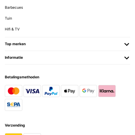
einfach Klasse Die Eiswürfelmaschine ist eine klasse alternative. Wir
haben sie bestellt, da wir nur ein kleinen Tiefkühler haben und sie so
Barbecues
spontan anschmeißen können und immer Eiswürfel parat haben. Die
Maschine produziert alle 8min 9 Eiswürfel so lange, bis der
Tuin
Wassertank leer ist und aufgefüllt werden muss. Weil leider keine
Kühlung integriert ist schmelzen die ersten Eiswürfel relativ schnell,
Hifi & TV
wobei das Wasser zurück in den Tank fließt. Sind erstmal einige
Eiswürfel im Behälter, kühlen sie sich gegenseitig. Ansonsten kann
man sie einfach in einen Eiskühlere packen. Wir sind sehr zufrieden
Top merken
und können sie weiterempfehlen.
Amazon-Benutzer
Informatie
Vertaal
Betalingsmethoden
GECONTROLEERDE BEOORDELING
02/02/2024
La macchina fa il suo lavoro...in una decina di minuti fa una decina
scarsa di piccoli cubetti...consiglio, se si deve usare per una festa
di iniziare a usarla con un certo anticipo e di stoccare i cubetti in
congelatore a meno che non si voglia fare uno spritz ogni 10
minuti...io ho adibito un cassetto del congelatore per conservare il
ghiaccio...se ho un po' di gente mentre la macchina produce ho la
mia scorta..vd foto...per la durata vedremo..potrebbe arrivare la
Verzending
quinta stella o precipitare verso il basso...