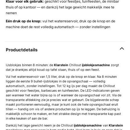
Klaar voor elk gebruik:
geschikt voor feestjes, tuinfeesten, de minibar
thuis of op kantoor — en dankzij het lage gewicht makkelijk mee te
nemen
Eén druk op de knop:
vul het waterreservoir, druk op de knop en de
machine doet de rest volledig automatisch — zonder instellingen
Productdetails
IJsblokjes binnen 8 minuten: de
Klarstein
Chillout
ijsblokjesmachine
zorgt
dat je drankjes altijd koud op tafel staan, thuis of op een feest.
Vul het waterreservoir van 1,5 liter, druk op de knop en klaar. Na 8 minuten
liggen de eerste 9 bullet-ijsblokjes in de opvangschaal — volledig
automatisch, zonder instellingen. Tot 12 kg ijs per dag maakt de Chillout
geschikt voor feestjes, barbecues en tuinfeesten. De LED-indicatoren geven
aan wanneer het water bijna op is of wanneer de opvangschaal vol zit. Via de
transparante afdekking zie je precies wat er gebeurt. De bijgeleverde schep
maakt portioneren eenvoudig, maar je kunt ook de hele opvangschaal eruit
tillen — handig om vis of andere producten op ijs te leggen. De behuizing is
makkelijk schoon te maken, en het strakke design met transparante kap past
in elke keuken of aan de bar.
Dankzij het lage gewicht neem je de Chillout
ijsblokjesmachine
van
Klarstein