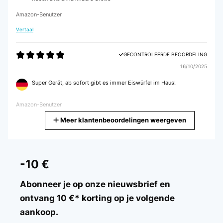
Amazon-Benutzer
Vertaal
GECONTROLEERDE BEOORDELING
16/10/2025
Super Gerät, ab sofort gibt es immer Eiswürfel im Haus!
Amazon-Benutzer
Meer klantenbeoordelingen weergeven
Vertaal
GECONTROLEERDE BEOORDELING
09/10/2025
-10 €
The only thing is to learn to turn it on half an hour before the ice is
needed :)
Abonneer je op onze nieuwsbrief en
ontvang 10 €* korting op je volgende
Amazon user
aankoop.
Vertaal