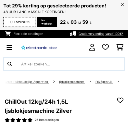
Tot 29% korting op geselecteerde producten!
48 UUR LANG MASSALE KORTINGEN!
Nu
22
03
59
FULLSWING29
U
M
S
winkelen
Flexibele betalingen
Gratis verzending vanaf 100€*
Grote Huishoudelijke Apparaten
Ijsblokjesmachines
Privégebruik
ChillOut 12kg/24h 1,5L
Ijsblokjesmachine Zilver
26 Beoordelingen