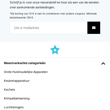
Schrijf je in voor onze nieuwsbrief en hoor als een van de eersten
GECONTROLEERDE BEOORDELING
over aankomende aanbiedingen.
05/09/2025
*De korting van 10 € is niet te combineren met andere coupons. Minimale
bestelwaarde 100 €.
Die Maschine ist einfach klasse , wir nehmen sie sogar mit in den
Urlaub !
Amazon-Benutzer
Vertaal
GECONTROLEERDE BEOORDELING
18/08/2025
Meestverkochte categorieën
Ad oggi 01 settembre la macchina non produce più ghiaccio.
Grote Huishoudelijke Apparaten
Utente Amazon
Keukenapparatuur
Vertaal
Kachels
GECONTROLEERDE BEOORDELING
Klimaatbeheersing
03/04/2024
Luchtreinigers