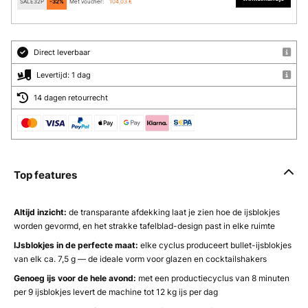
SALE32P
-32%
Met voucher:
104,03 €
Direct leverbaar
Levertijd: 1 dag
14 dagen retourrecht
Top features
Altijd inzicht:
de transparante afdekking laat je zien hoe de ijsblokjes
worden gevormd, en het strakke tafelblad-design past in elke ruimte
IJsblokjes in de perfecte maat:
elke cyclus produceert bullet-ijsblokjes
van elk ca. 7,5 g — de ideale vorm voor glazen en cocktailshakers
Genoeg ijs voor de hele avond:
met een productiecyclus van 8 minuten
per 9 ijsblokjes levert de machine tot 12 kg ijs per dag