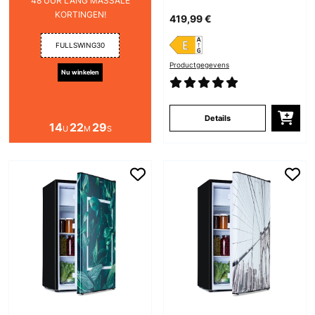
48 UUR LANG MASSALE
KORTINGEN!
419,99 €
FULLSWING30
Productgegevens
Nu winkelen
Details
14
22
28
U
M
S