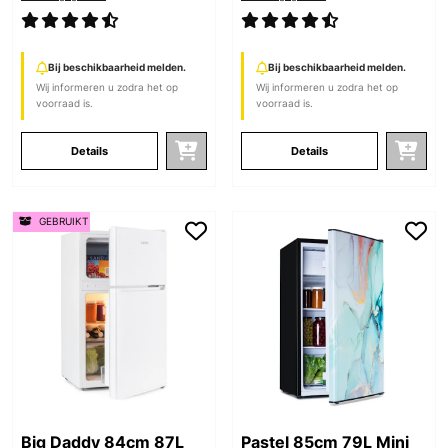
Bij beschikbaarheid melden.
Bij beschikbaarheid melden.
Wij informeren u zodra het op
Wij informeren u zodra het op
voorraad is.
voorraad is.
Details
Details
GEBRUIKT
Big Daddy 84cm 87L
Pastel 85cm 79L Mini