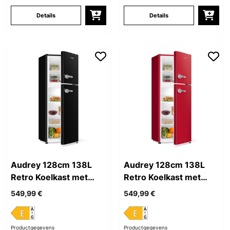
Details
Details
Audrey 128cm 138L
Audrey 128cm 138L
Retro Koelkast met
Retro Koelkast met
Vriezer Zwart
Vriezer Rood
549,99 €
549,99 €
Productgegevens
Productgegevens