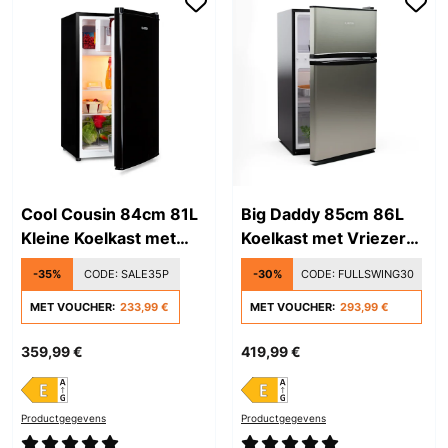
Cool Cousin 84cm 81L
Big Daddy 85cm 86L
Kleine Koelkast met
Koelkast met Vriezer
Vriesvak Zwart
Zilver
-35%
CODE:
SALE35P
-30%
CODE:
FULLSWING30
MET VOUCHER:
233,99 €
MET VOUCHER:
293,99 €
359,99 €
419,99 €
Productgegevens
Productgegevens