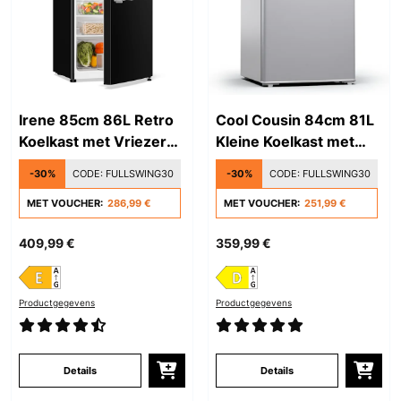
Irene 85cm 86L Retro
Cool Cousin 84cm 81L
Koelkast met Vriezer
Kleine Koelkast met
Zwart
Vriesvak Zilver
-30%
CODE:
FULLSWING30
-30%
CODE:
FULLSWING30
MET VOUCHER:
286,99 €
MET VOUCHER:
251,99 €
409,99 €
359,99 €
Productgegevens
Productgegevens
Details
Details