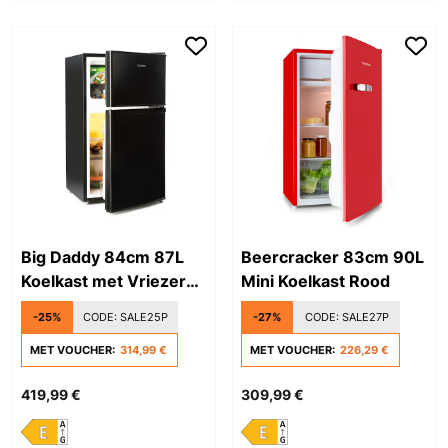
Big Daddy 84cm 87L
Beercracker 83cm 90L
Koelkast met Vriezer
Mini Koelkast Rood
Zwart
-25%
CODE:
SALE25P
-27%
CODE:
SALE27P
MET VOUCHER:
314,99 €
MET VOUCHER:
226,29 €
419,99 €
309,99 €