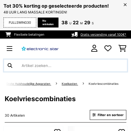
Tot 30% korting op geselecteerde producten!
48 UUR LANG MASSALE KORTINGEN!
Nu
38
22
28
FULLSWING30
U
M
S
winkelen
Flexibele betalingen
Gratis verzending vanaf 100€*
Grote Huishoudelijke Apparaten
Koelkasten
Koelvriescombinaties
Koelvriescombinaties
Filter en sorteer
30 Artikelen