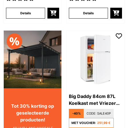
Details
Details
Big Daddy 84cm 87L
Koelkast met Vriezer
Tot 30% korting op
Wit
geselecteerde
-40%
CODE:
SALE40P
producten!
MET VOUCHER:
251,99 €