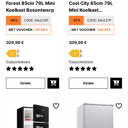
Forest 85cm 79L Mini
Cool City 85cm 79L
Koelkast Bosontwerp
Mini Koelkast
Stadsontwerp
-20%
CODE:
SALE20P
-27%
CODE:
SALE27P
MET VOUCHER:
247,99 €
MET VOUCHER:
226,29 €
309,99 €
309,99 €
Productgegevens
Productgegevens
Details
Details