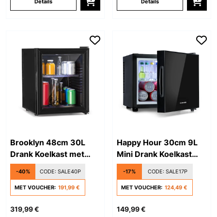
Details
Details
Brooklyn 48cm 30L
Happy Hour 30cm 9L
Drank Koelkast met
Mini Drank Koelkast
Glazen Deur Zwart
Zwart
-40%
CODE:
SALE40P
-17%
CODE:
SALE17P
MET VOUCHER:
191,99 €
MET VOUCHER:
124,49 €
319,99 €
149,99 €