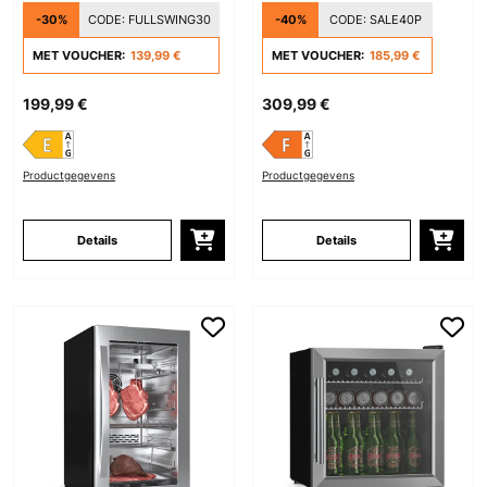
Glazen Deur Zwart
Zwart
-30%
CODE:
FULLSWING30
-40%
CODE:
SALE40P
MET VOUCHER:
139,99 €
MET VOUCHER:
185,99 €
199,99 €
309,99 €
Productgegevens
Productgegevens
Details
Details