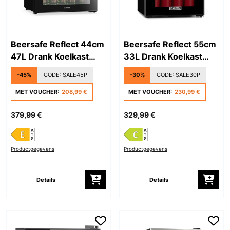
Beersafe Reflect 44cm
Beersafe Reflect 55cm
47L Drank Koelkast
33L Drank Koelkast
met Glazen Deur Zwart
met Glazen Deur Zwart
-45%
CODE:
SALE45P
-30%
CODE:
SALE30P
MET VOUCHER:
208,99 €
MET VOUCHER:
230,99 €
379,99 €
329,99 €
Productgegevens
Productgegevens
Details
Details