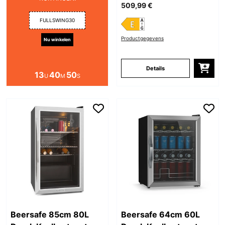
509,99 €
FULLSWING30
Productgegevens
Nu winkelen
Details
13
40
49
U
M
S
Beersafe 85cm 80L
Beersafe 64cm 60L