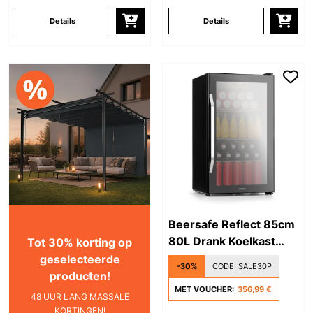
Details
Details
Beersafe Reflect 85cm
80L Drank Koelkast
Tot 30% korting op
met Glazen Deur Zwart
geselecteerde
-30%
CODE:
SALE30P
producten!
MET VOUCHER:
356,99 €
48 UUR LANG MASSALE
KORTINGEN!