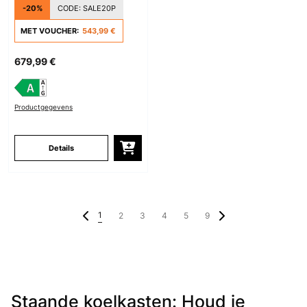
met Glazen Deur Zilver
-20%
CODE:
SALE20P
MET VOUCHER:
543,99 €
679,99 €
Productgegevens
Details
1
2
3
4
5
9
Staande koelkasten: Houd je