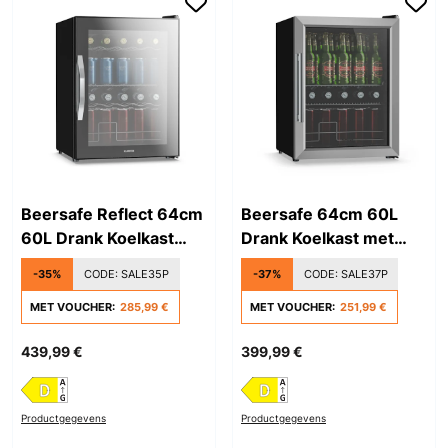
Beersafe Reflect 64cm
Beersafe 64cm 60L
60L Drank Koelkast
Drank Koelkast met
met Glazen Deur Zwart
Glazen Deur Zilver
-35%
CODE:
SALE35P
-37%
CODE:
SALE37P
MET VOUCHER:
285,99 €
MET VOUCHER:
251,99 €
439,99 €
399,99 €
Productgegevens
Productgegevens