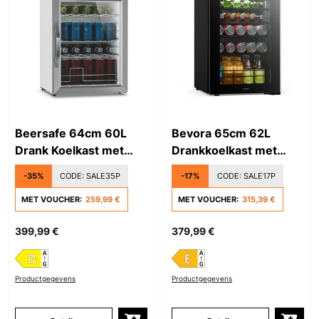
Beersafe 64cm 60L
Bevora 65cm 62L
Drank Koelkast met
Drankkoelkast met
Glazen Deur Zilver/Wit
Glazen Deur Zwart
-35%
CODE:
SALE35P
-17%
CODE:
SALE17P
MET VOUCHER:
259,99 €
MET VOUCHER:
315,39 €
399,99 €
379,99 €
Productgegevens
Productgegevens