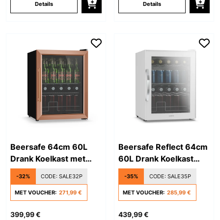
Details
Details
Beersafe 64cm 60L
Beersafe Reflect 64cm
Drank Koelkast met
60L Drank Koelkast
Glazen Deur Koper
met Glazen Deur Wit
-32%
CODE:
SALE32P
-35%
CODE:
SALE35P
MET VOUCHER:
271,99 €
MET VOUCHER:
285,99 €
399,99 €
439,99 €