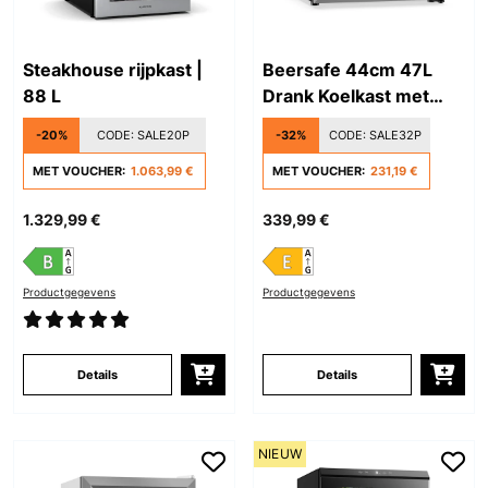
Steakhouse rijpkast |
Beersafe 44cm 47L
88 L
Drank Koelkast met
Glazen Deur Zilver
-20%
CODE:
SALE20P
-32%
CODE:
SALE32P
MET VOUCHER:
1.063,99 €
MET VOUCHER:
231,19 €
1.329,99 €
339,99 €
Productgegevens
Productgegevens
Details
Details
NIEUW