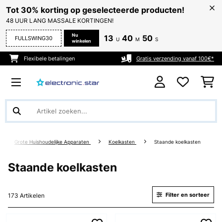
Tot 30% korting op geselecteerde producten!
48 UUR LANG MASSALE KORTINGEN!
Nu
13
40
50
FULLSWING30
U
M
S
winkelen
Flexibele betalingen
Gratis verzending vanaf 100€*
Grote Huishoudelijke Apparaten
Koelkasten
Staande koelkasten
Staande koelkasten
Filter en sorteer
173 Artikelen