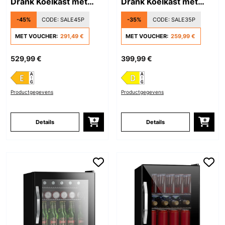
Drank Koelkast met
Drank Koelkast met
Glazen Deur Zilver
Glazen Deur
-45%
CODE:
SALE45P
-35%
CODE:
SALE35P
Zilver/Zwart
MET VOUCHER:
291,49 €
MET VOUCHER:
259,99 €
529,99 €
399,99 €
Productgegevens
Productgegevens
Details
Details