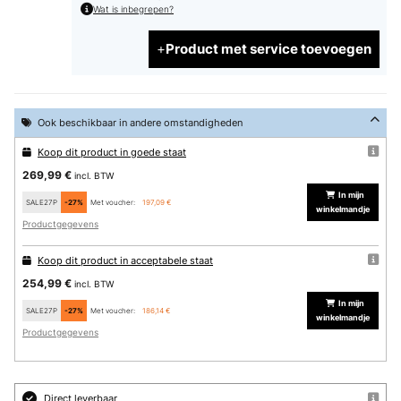
Wat is inbegrepen?
Product met service toevoegen
Ook beschikbaar in andere omstandigheden
Koop dit product in goede staat
269,99 €
incl. BTW
In mijn
SALE27P
-27%
Met voucher:
197,09 €
winkelmandje
Productgegevens
Koop dit product in acceptabele staat
254,99 €
incl. BTW
In mijn
SALE27P
-27%
Met voucher:
186,14 €
winkelmandje
Productgegevens
Direct leverbaar