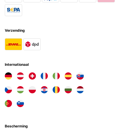
Usuario/a de amazon
Vertaal
Verzending
GECONTROLEERDE BEOORDELING
01/08/2025
Schönes Kochfeld, wir betreiben es mit Propangas. Funktioniert
einwandfrei. Einziger Nachteil ist die doch sehr kratzempfindliche
Glasoberfläche. Aber es ist ein Gebrauchsgegenstand ... Also nicht
ärgern.
Internationaal
Amazon-Benutzer
Vertaal
GECONTROLEERDE BEOORDELING
27/06/2025
Lieferung erfolgte sehr schnell. Verpackung optimal.Produkt wie
beschrieben. Optik sehr edel!Gerne immer wieder ! ! !
Bescherming
Amazon-Benutzer