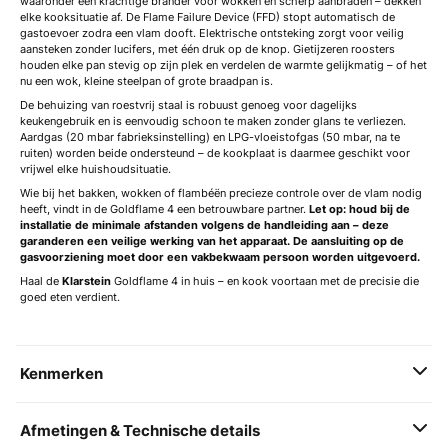
waaronder een krachtige brander voor wokken en scherp aanbraden – dekken
elke kooksituatie af. De Flame Failure Device (FFD) stopt automatisch de
gastoevoer zodra een vlam dooft. Elektrische ontsteking zorgt voor veilig
aansteken zonder lucifers, met één druk op de knop. Gietijzeren roosters
houden elke pan stevig op zijn plek en verdelen de warmte gelijkmatig – of het
nu een wok, kleine steelpan of grote braadpan is.
De behuizing van roestvrij staal is robuust genoeg voor dagelijks
keukengebruik en is eenvoudig schoon te maken zonder glans te verliezen.
Aardgas (20 mbar fabrieksinstelling) en LPG-vloeistofgas (50 mbar, na te
ruiten) worden beide ondersteund – de kookplaat is daarmee geschikt voor
vrijwel elke huishoudsituatie.
Wie bij het bakken, wokken of flambéën precieze controle over de vlam nodig
heeft, vindt in de Goldflame 4 een betrouwbare partner.
Let op: houd bij de
installatie de minimale afstanden volgens de handleiding aan – deze
garanderen een veilige werking van het apparaat. De aansluiting op de
gasvoorziening moet door een vakbekwaam persoon worden uitgevoerd.
Haal de
Klarstein
Goldflame 4 in huis – en kook voortaan met de precisie die
goed eten verdient.
Kenmerken
Afmetingen & Technische details