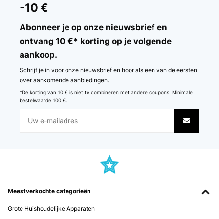
20/12/2025
-10 €
Good thanks
Abonneer je op onze nieuwsbrief en
Amazon user
ontvang 10 €* korting op je volgende
aankoop.
Vertaal
Schrijf je in voor onze nieuwsbrief en hoor als een van de eersten
GECONTROLEERDE BEOORDELING
over aankomende aanbiedingen.
17/12/2025
*De korting van 10 € is niet te combineren met andere coupons. Minimale
bestelwaarde 100 €.
So ein schöner perfekt einstellbarer Gasherd!
Amazon-Benutzer
Vertaal
GECONTROLEERDE BEOORDELING
03/12/2025
Meestverkochte categorieën
Ware wurde schnell geliefert und hat super in den Alten
Ausschnittgepast.Qualität ist super
Grote Huishoudelijke Apparaten
Amazon-Benutzer