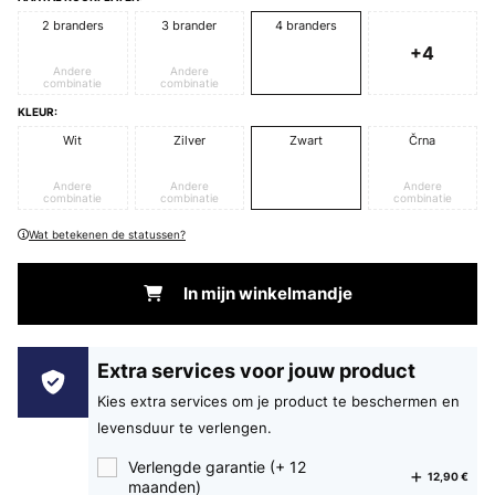
2 branders
3 brander
4 branders
+4
Andere
Andere
combinatie
combinatie
KLEUR:
Wit
Zilver
Zwart
Črna
Andere
Andere
Andere
combinatie
combinatie
combinatie
Wat betekenen de statussen?
In mijn winkelmandje
Extra services voor jouw product
Kies extra services om je product te beschermen en
levensduur te verlengen.
Verlengde garantie (+ 12
12,90 €
maanden)