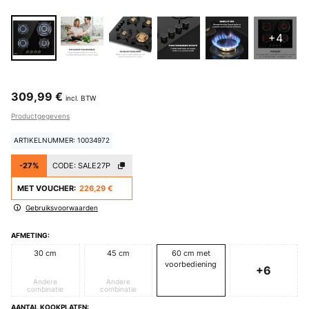
+4
309,99 €
incl. BTW
Productgegevens
ARTIKELNUMMER: 10034972
-27%
CODE:
SALE27P
MET VOUCHER:
226,29 €
Gebruiksvoorwaarden
AFMETING:
30 cm
45 cm
60 cm met
voorbediening
+6
Andere
Andere
combinatie
combinatie
AANTAL KOOKPLATEN: