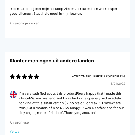
Ik ben super blij met mijn aankoop ziet er zeer luxe uit en werkt super
goed allemaal. Staat hele mooi in mijn keuken.
Amazon-gebruiker
Klantenmeningen uit andere landen
GECONTROLEERDE BEOORDELING
13/01/2026
I'm very satisfied about this product!Realy happy that I made this
choce!We, my husband and I was looking a cpecialy and exactely
for kind of this small vertion ( 2 points of , or max 3. Everywhere
was just a models of 4 or 5 . So happy! It was a perfect one for our
tiny angle , named " kitchen".Thank you, Amazon!
Amazon user
Vertaal