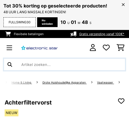
Tot 30% korting op geselecteerde producten!
48 UUR LANG MASSALE KORTINGEN!
Nu
10
01
47
FULLSWING30
U
M
S
winkelen
Flexibele betalingen
Gratis verzending vanaf 100€*
Home & Living
Grote Huishoudelijke Apparaten
Vaatwasser
Achterfiltervorst
NIEUW