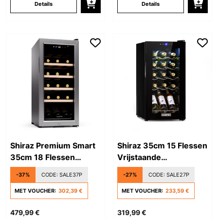
Details
Details
Shiraz Premium Smart
Shiraz 35cm 15 Flessen
35cm 18 Flessen
Vrijstaande
Vrijstaande
Wijnkoelkast Zwart
-37%
CODE:
SALE37P
-27%
CODE:
SALE27P
Wijnkoelkast Zilver
MET VOUCHER:
302,39 €
MET VOUCHER:
233,59 €
479,99 €
319,99 €