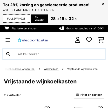
Tot 28% korting op geselecteerde producten!
48 UUR LANG MASSALE KORTINGEN!
Nu
28
15
31
FULLSWING28
U
M
S
winkelen
Flexibele betalingen
Gratis verzending vanaf 100€*
rote Huishoudelijke Apparaten
Wijnkoelkast
Vrijstaande wijnkoelkasten
Vrijstaande wijnkoelkasten
Filter en sorteer
112 Artikelen