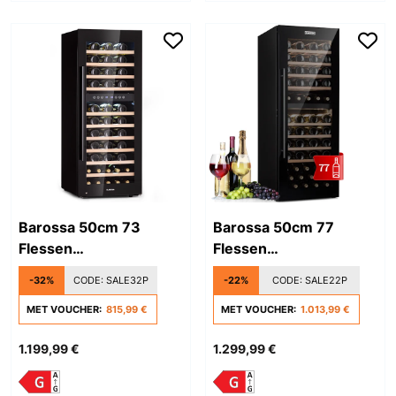
Barossa 50cm 73
Barossa 50cm 77
Flessen
Flessen
Wijnklimaatkast 2
Wijnklimaatkast 2
-32%
CODE:
SALE32P
-22%
CODE:
SALE22P
Zones Zwart
Zones Zwart
MET VOUCHER:
815,99 €
MET VOUCHER:
1.013,99 €
1.199,99 €
1.299,99 €