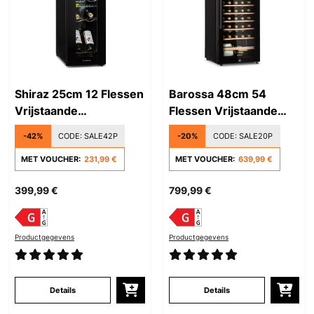
Shiraz 25cm 12 Flessen
Barossa 48cm 54
Vrijstaande
Flessen Vrijstaande
Wijnkoelkast Zwart
Wijnkoelkast Zwart
-42%
CODE:
SALE42P
-20%
CODE:
SALE20P
MET VOUCHER:
231,99 €
MET VOUCHER:
639,99 €
399,99 €
799,99 €
Productgegevens
Productgegevens
Details
Details