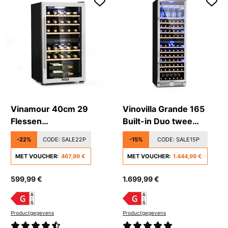
Vinamour 40cm 29
Vinovilla Grande 165
Flessen
Built-in Duo twee
Wijnklimaatkast 2
zones wijnkoelkast
-22%
CODE:
SALE22P
-15%
CODE:
SALE15P
Zones Zilver
MET VOUCHER:
467,99 €
MET VOUCHER:
1.444,99 €
599,99 €
1.699,99 €
Productgegevens
Productgegevens