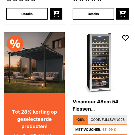
Details
Details
Vinamour 48cm 54
Flessen
Tot 28% korting op
Wijnklimaatkast 2
geselecteerde
-28%
CODE:
FULLSWING28
Zones Zilver
producten!
MET VOUCHER:
611,99 €