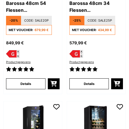
Barossa 48cm 54
Barossa 48cm 34
Flessen
Flessen
Wijnklimaatkast 2
Wijnklimaatkast 2
-20%
CODE:
SALE20P
-25%
CODE:
SALE25P
Zones Zwart
Zones Zwart
MET VOUCHER:
679,99 €
MET VOUCHER:
434,99 €
849,99 €
579,99 €
Productgegevens
Productgegevens
Details
Details