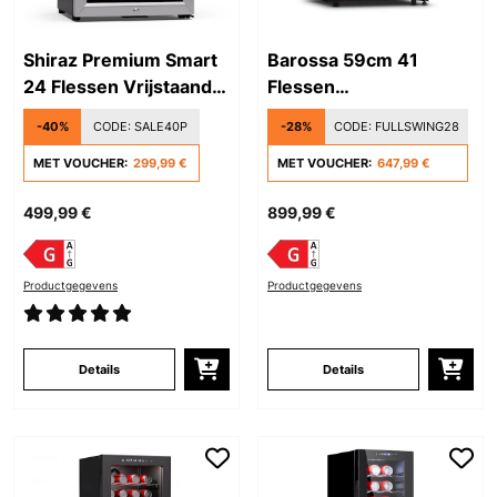
Shiraz Premium Smart
Barossa 59cm 41
24 Flessen Vrijstaande
Flessen
Wijnkoelkast Zilver
Wijnklimaatkast 2
-40%
CODE:
SALE40P
-28%
CODE:
FULLSWING28
Zones Zwart
MET VOUCHER:
299,99 €
MET VOUCHER:
647,99 €
499,99 €
899,99 €
Productgegevens
Productgegevens
Details
Details