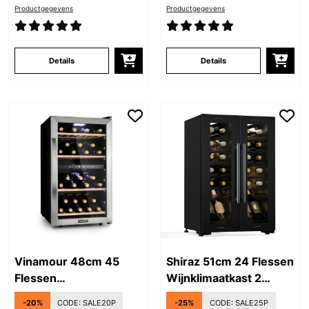
Productgegevens
Productgegevens
Details
Details
Vinamour 48cm 45
Shiraz 51cm 24 Flessen
Flessen
Wijnklimaatkast 2
Wijnklimaatkast 2
Zones Zwart
-20%
CODE:
SALE20P
-25%
CODE:
SALE25P