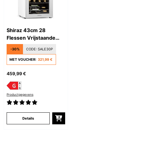
Shiraz 43cm 28
Flessen Vrijstaande
Wijnkoelkast Wit
-30%
CODE:
SALE30P
MET VOUCHER:
321,99 €
459,99 €
Productgegevens
Details