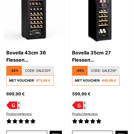
Bovella 43cm 36
Bovella 35cm 27
Flessen
Flessen
Wijnklimaatkast 2
Wijnklimaatkast 2
-32%
CODE:
SALE32P
-25%
CODE:
SALE25P
Zones Zwart
Zones Zwart
MET VOUCHER:
475,99 €
MET VOUCHER:
449,99 €
699,99 €
599,99 €
Productgegevens
Productgegevens