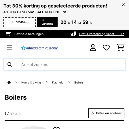
Tot 30% korting op geselecteerde producten!
48 UUR LANG MASSALE KORTINGEN!
Nu
20
14
59
FULLSWING30
U
M
S
winkelen
Flexibele betalingen
Gratis verzending vanaf 100€*
Home & Living
Kachels
Boilers
Boilers
Filter en sorteer
1 Artikelen