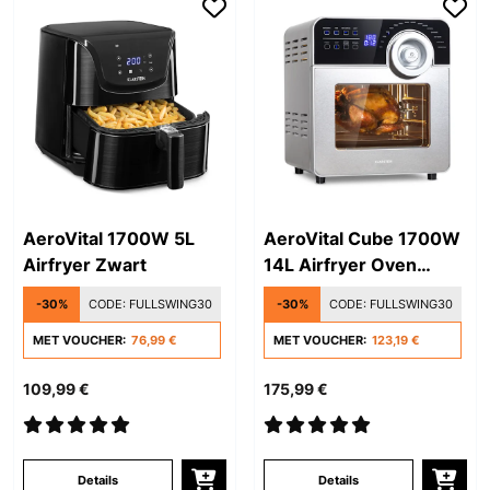
AeroVital 1700W 5L
AeroVital Cube 1700W
Airfryer Zwart
14L Airfryer Oven
Zilver
-30%
CODE:
FULLSWING30
-30%
CODE:
FULLSWING30
MET VOUCHER:
76,99 €
MET VOUCHER:
123,19 €
109,99 €
175,99 €
Details
Details