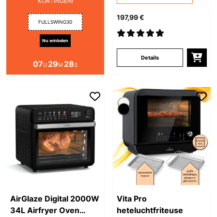
KORTINGEN!
197,99 €
FULLSWING30
Nu winkelen
Details
07
29
27
U
M
S
AirGlaze Digital 2000W
Vita Pro
34L Airfryer Oven
heteluchtfriteuse