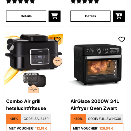
Details
Details
Combo Air grill
AirGlaze 2000W 34L
heteluchtfriteuse
Airfryer Oven Zwart
-45%
CODE:
SALE45P
-30%
CODE:
FULLSWING30
MET VOUCHER:
112,19 €
MET VOUCHER:
128,09 €