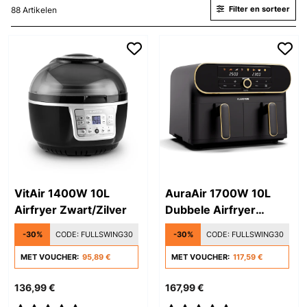
Filter en sorteer
88 Artikelen
VitAir 1400W 10L
AuraAir 1700W 10L
Airfryer Zwart/Zilver
Dubbele Airfryer
Zwart/Goud
-30%
CODE:
FULLSWING30
-30%
CODE:
FULLSWING30
MET VOUCHER:
95,89 €
MET VOUCHER:
117,59 €
136,99 €
167,99 €