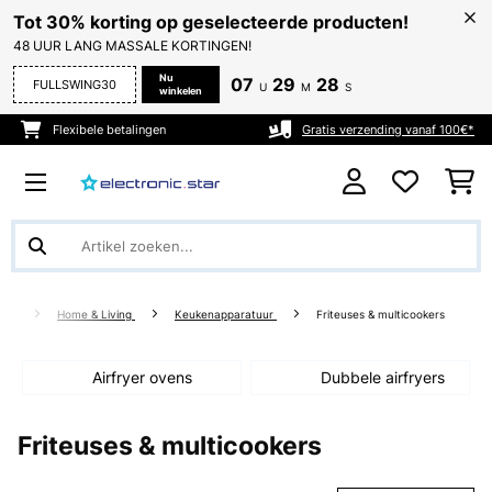
Tot 30% korting op geselecteerde producten!
48 UUR LANG MASSALE KORTINGEN!
Nu
07
29
28
FULLSWING30
U
M
S
winkelen
Flexibele betalingen
Gratis verzending vanaf 100€*
Home & Living
Keukenapparatuur
Friteuses & multicookers
Airfryer ovens
Dubbele airfryers
Friteuses & multicookers