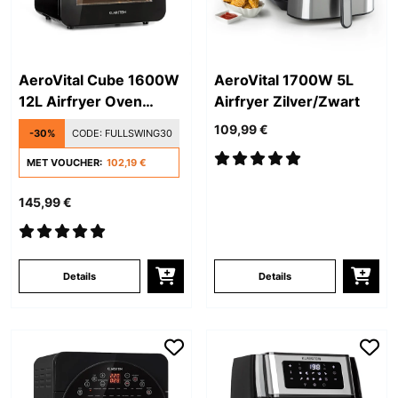
AeroVital Cube 1600W
AeroVital 1700W 5L
12L Airfryer Oven
Airfryer Zilver/Zwart
Zwart
109,99 €
-30%
CODE:
FULLSWING30
MET VOUCHER:
102,19 €
145,99 €
Details
Details