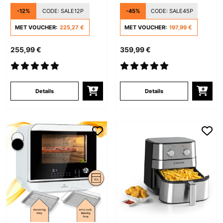
Zwart
-12%
CODE:
SALE12P
-45%
CODE:
SALE45P
MET VOUCHER:
225,27 €
MET VOUCHER:
197,99 €
255,99 €
359,99 €
Details
Details