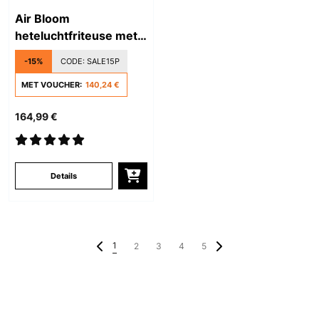
Air Bloom
heteluchtfriteuse met
stoomfunctie
-15%
CODE:
SALE15P
MET VOUCHER:
140,24 €
164,99 €
Details
1
2
3
4
5