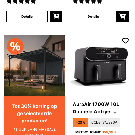
Details
Details
AuraAir 1700W 10L
Tot 30% korting op
Dubbele Airfryer
geselecteerde
Zwart/Zilver
producten!
-20%
CODE:
SALE20P
48 UUR LANG MASSALE
MET VOUCHER:
158,39 €