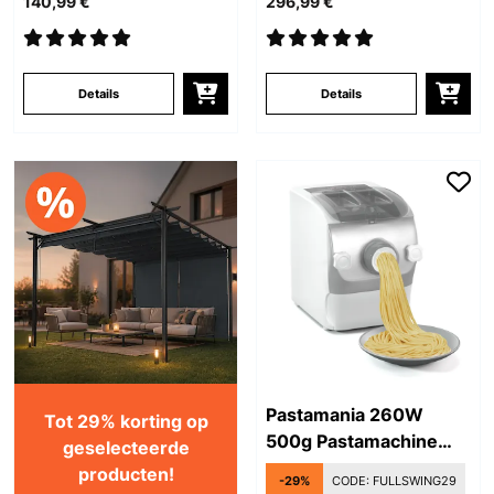
140,99 €
296,99 €
Details
Details
Pastamania 260W
Tot 29% korting op
500g Pastamachine
geselecteerde
Wit
producten!
-29%
CODE:
FULLSWING29