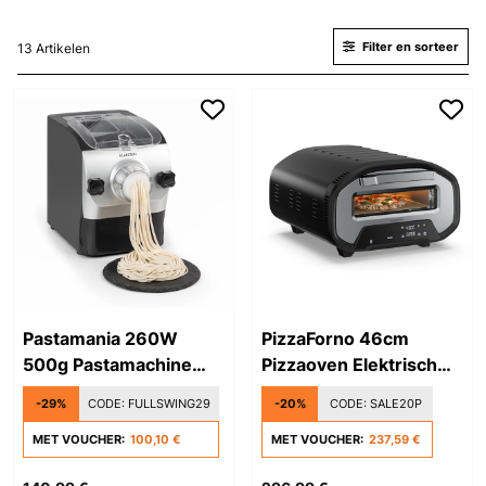
Filter en sorteer
13 Artikelen
Pastamania 260W
PizzaForno 46cm
500g Pastamachine
Pizzaoven Elektrisch​
Zwart
Zwart
-29%
CODE:
FULLSWING29
-20%
CODE:
SALE20P
MET VOUCHER:
100,10 €
MET VOUCHER:
237,59 €