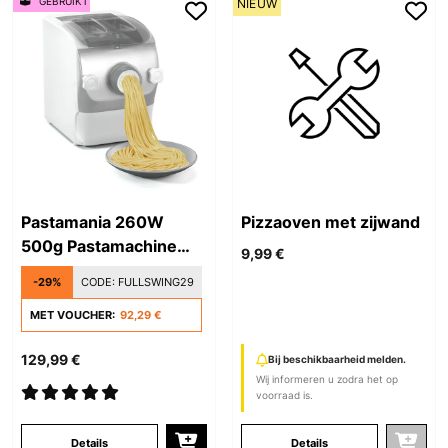
GEBRUIKT
NIEUW
Pastamania 260W
Pizzaoven met zijwand
500g Pastamachine
9,99 €
Wit
-29%
CODE:
FULLSWING29
MET VOUCHER:
92,29 €
129,99 €
Bij beschikbaarheid melden.
Wij informeren u zodra het op
voorraad is.
Details
Details