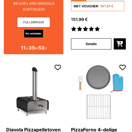
48 UUR LANG MASSALE
MET VOUCHER:
107,91 €
KORTINGEN!
151,99 €
FULLSWING29
Nu winkelen
Details
11
35
52
U
M
S
Diavola Pizzapelletoven
PizzaForno 4-delige