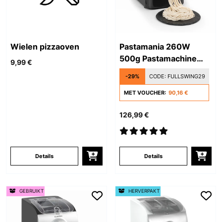
Wielen pizzaoven
Pastamania 260W
500g Pastamachine
9,99 €
Zwart
-29%
CODE:
FULLSWING29
MET VOUCHER:
90,16 €
126,99 €
Details
Details
GEBRUIKT
HERVERPAKT