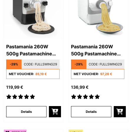
Pastamania 260W
Pastamania 260W
500g Pastamachine
500g Pastamachine
Zwart
Wit
-29%
CODE:
FULLSWING29
-29%
CODE:
FULLSWING29
MET VOUCHER:
85,19 €
MET VOUCHER:
97,26 €
119,99 €
136,99 €
Details
Details