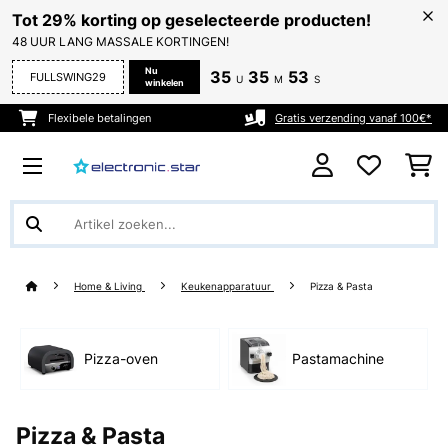
Tot 29% korting op geselecteerde producten!
48 UUR LANG MASSALE KORTINGEN!
Nu
35
35
53
FULLSWING29
U
M
S
winkelen
Flexibele betalingen
Gratis verzending vanaf 100€*
Home & Living
Keukenapparatuur
Pizza & Pasta
Pizza-oven
Pastamachine
Pizza & Pasta