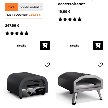
accessoireset
-12%
CODE:
SALE12P
19,99 €
MET VOUCHER:
235,83 €
267,99 €
Details
Details