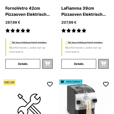
FornoVetro 42cm
LaFiamma 39cm
Pizzaoven Elektrisch​
Pizzaoven Elektrisch​
Zwart
Zwart
267,99 €
207,99 €
Bij beschikbaarheid melden.
Bij beschikbaarheid melden.
Wij informeren u zodra het op
Wij informeren u zodra het op
voorraad is.
voorraad is.
Details
Details
HERVERPAKT
NIEUW