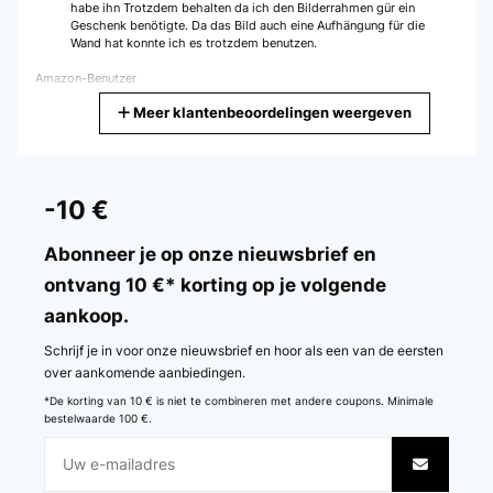
habe ihn Trotzdem behalten da ich den Bilderrahmen gür ein
Geschenk benötigte. Da das Bild auch eine Aufhängung für die
Wand hat konnte ich es trotzdem benutzen.
Amazon-Benutzer
Meer klantenbeoordelingen weergeven
Vertaal
GECONTROLEERDE BEOORDELING
02/01/2024
-10 €
El marco está muy bien, quizás el color de la madera me lo
esperaba de otra forma, pero la calidad es buena.
Abonneer je op onze nieuwsbrief en
ontvang 10 €* korting op je volgende
Usuario/a de amazon
aankoop.
Vertaal
Schrijf je in voor onze nieuwsbrief en hoor als een van de eersten
GECONTROLEERDE BEOORDELING
over aankomende aanbiedingen.
16/11/2023
*De korting van 10 € is niet te combineren met andere coupons. Minimale
bestelwaarde 100 €.
Perfetto
Utente Amazon