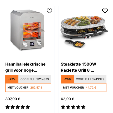
Hannibal elektrische
Steaklette 1500W
grill voor hoge
Raclette Grill 8 ​
temperaturen
Personen Zwart
-29%
CODE:
FULLSWING29
-29%
CODE:
FULLSWING29
MET VOUCHER:
282,57 €
MET VOUCHER:
44,72 €
397,99 €
62,99 €