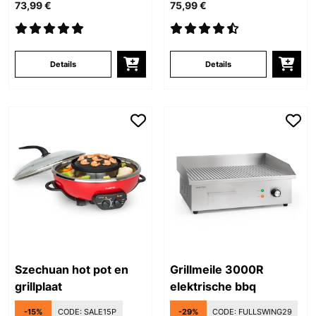
73,99 €
75,99 €
Details
Details
Szechuan hot pot en
Grillmeile 3000R
grillplaat
elektrische bbq
-15%
CODE:
SALE15P
-29%
CODE:
FULLSWING29