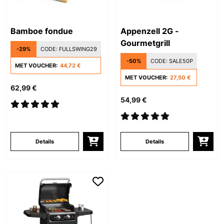
Bamboe fondue
Appenzell 2G -
Gourmetgrill
-29%
CODE:
FULLSWING29
-50%
CODE:
SALE50P
MET VOUCHER:
44,72 €
MET VOUCHER:
27,50 €
62,99 €
54,99 €
Details
Details