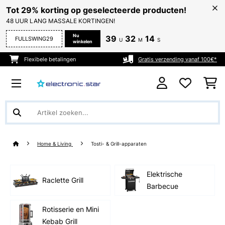
Tot 29% korting op geselecteerde producten!
48 UUR LANG MASSALE KORTINGEN!
Nu
39
32
13
FULLSWING29
U
M
S
winkelen
Flexibele betalingen
Gratis verzending vanaf 100€*
Home & Living
Tosti- & Grill-apparaten
Elektrische
Raclette Grill
Barbecue
Rotisserie en Mini
Kebab Grill