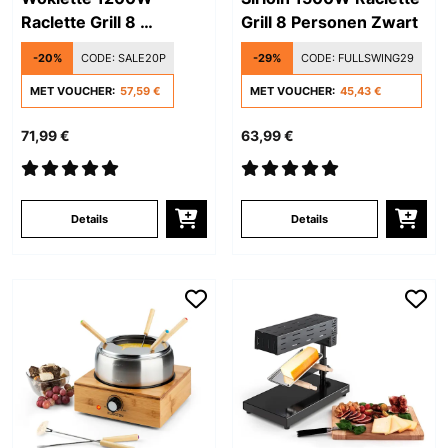
Raclette Grill 8 ​
Grill 8 ​Personen Zwart
Personen Zwart
-20%
CODE:
SALE20P
-29%
CODE:
FULLSWING29
MET VOUCHER:
57,59 €
MET VOUCHER:
45,43 €
71,99 €
63,99 €
Details
Details