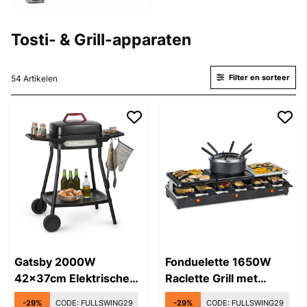
Tosti- & Grill-apparaten
Filter en sorteer
54 Artikelen
Gatsby 2000W
Fonduelette 1650W
42x37cm Elektrische
Raclette Grill met
BBQ Zwart
Fondue 6 Personen
-29%
CODE:
FULLSWING29
-29%
CODE:
FULLSWING29