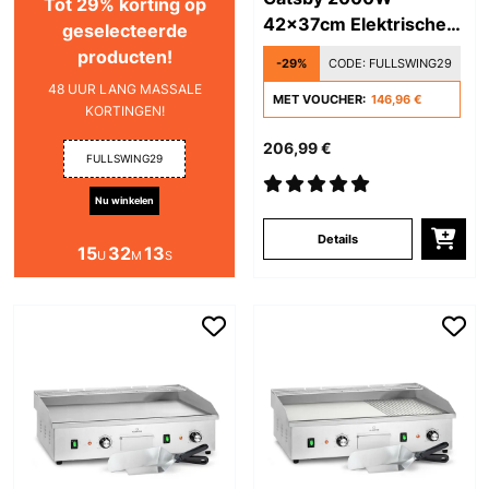
Tot 29% korting op
42x37cm Elektrische
geselecteerde
BBQ Zilver
producten!
-29%
CODE:
FULLSWING29
48 UUR LANG MASSALE
MET VOUCHER:
146,96 €
KORTINGEN!
206,99 €
FULLSWING29
Nu winkelen
Details
15
32
12
U
M
S