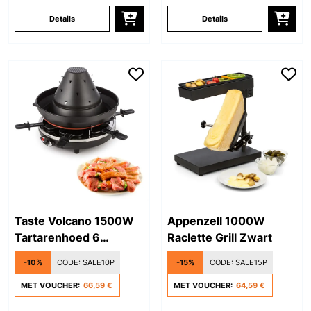
Details
Details
Taste Volcano 1500W
Appenzell 1000W
Tartarenhoed 6
Raclette Grill Zwart
Personen Zwart
-10%
CODE:
SALE10P
-15%
CODE:
SALE15P
MET VOUCHER:
66,59 €
MET VOUCHER:
64,59 €