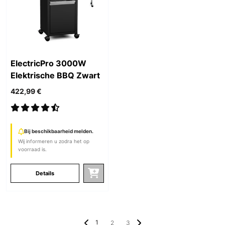
ElectricPro 3000W
Elektrische BBQ Zwart
422,99 €
Bij beschikbaarheid melden.
Wij informeren u zodra het op
voorraad is.
Details
1
2
3