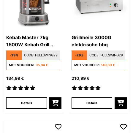
Kebab Master 7kg
Grillmeile 3000G
1500W Kebab Grill
elektrische bbq
Zilver
-29%
CODE:
FULLSWING29
-29%
CODE:
FULLSWING29
MET VOUCHER:
95,84 €
MET VOUCHER:
149,80 €
134,99 €
210,99 €
Details
Details