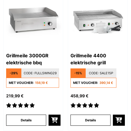
Grillmeile 3000GR
Grillmeile 4400
elektrische bbq
elektrische grill
-29%
CODE:
FULLSWING29
-15%
CODE:
SALE15P
MET VOUCHER:
156,19 €
MET VOUCHER:
390,14 €
219,99 €
458,99 €
Details
Details