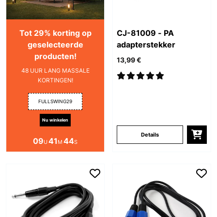
Tot 29% korting op
CJ-81009 - PA
geselecteerde
adapterstekker
producten!
13,99 €
48 UUR LANG MASSALE
KORTINGEN!
FULLSWING29
Nu winkelen
Details
09
41
43
U
M
S