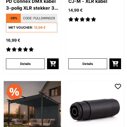
PD Connex DMX kabel
CJ-M - XLR kabel
3-polig XLR stekker 3
14,99 €
m
-29%
CODE:
FULLSWING29
MET VOUCHER:
12,06 €
16,99 €
Details
Details