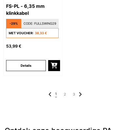
FS-PL - 6,35 mm
klinkkabel
-29%
CODE:
FULLSWING29
MET VOUCHER:
38,33 €
53,99 €
Details
1
2
3