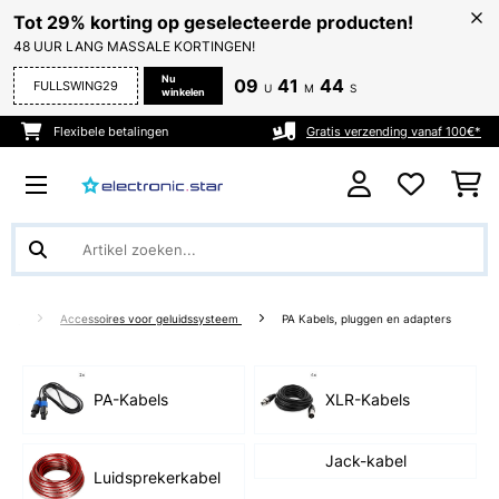
Tot 29% korting op geselecteerde producten!
48 UUR LANG MASSALE KORTINGEN!
Nu
09
41
43
FULLSWING29
U
M
S
winkelen
Flexibele betalingen
Gratis verzending vanaf 100€*
ight
Accessoires voor geluidssysteem
PA Kabels, pluggen en adapters
PA-Kabels
XLR-Kabels
Jack-kabel
Luidsprekerkabel