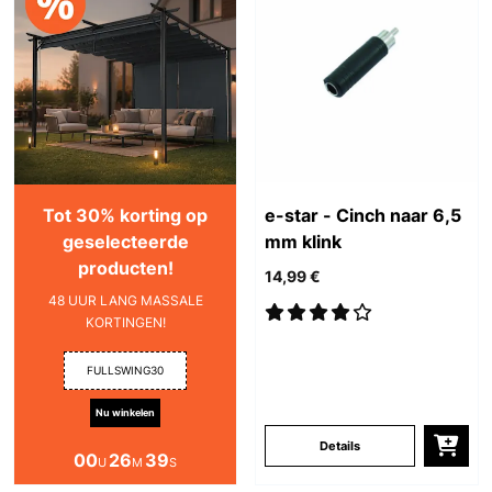
Tot 30% korting op
e-star - Cinch naar 6,5
geselecteerde
mm klink
producten!
14,99 €
48 UUR LANG MASSALE
KORTINGEN!
FULLSWING30
Nu winkelen
Details
00
26
38
U
M
S