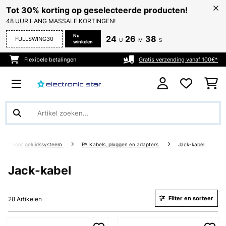
Tot 30% korting op geselecteerde producten!
48 UUR LANG MASSALE KORTINGEN!
Nu
24
26
37
FULLSWING30
U
M
S
winkelen
Flexibele betalingen
Gratis verzending vanaf 100€*
ires voor geluidssysteem
PA Kabels, pluggen en adapters
Jack-kabel
Jack-kabel
Filter en sorteer
28 Artikelen