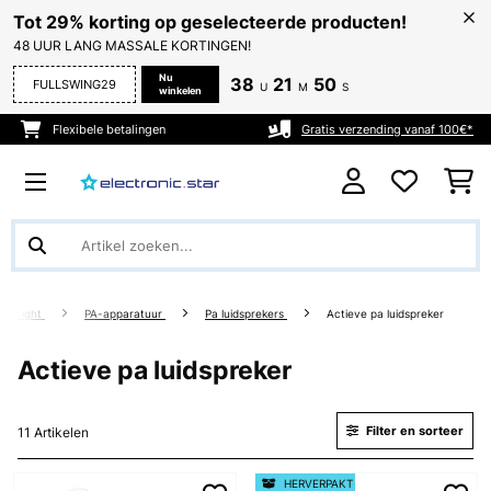
Tot 29% korting op geselecteerde producten!
48 UUR LANG MASSALE KORTINGEN!
Nu
38
21
49
FULLSWING29
U
M
S
winkelen
Flexibele betalingen
Gratis verzending vanaf 100€*
 & Light
PA-apparatuur
Pa luidsprekers
Actieve pa luidspreker
Actieve pa luidspreker
Filter en sorteer
11 Artikelen
HERVERPAKT