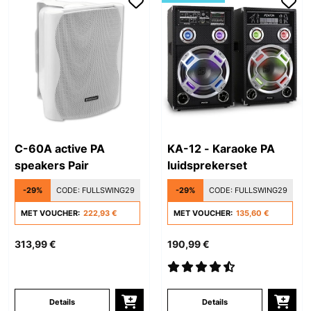
C-60A active PA
KA-12 - Karaoke PA
speakers Pair
luidsprekerset
-29%
CODE:
FULLSWING29
-29%
CODE:
FULLSWING29
MET VOUCHER:
222,93 €
MET VOUCHER:
135,60 €
313,99 €
190,99 €
Details
Details