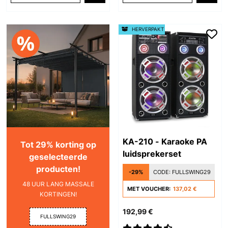
HERVERPAKT
KA-210 - Karaoke PA
Tot 29% korting op
luidsprekerset
geselecteerde
producten!
-29%
CODE:
FULLSWING29
48 UUR LANG MASSALE
MET VOUCHER:
137,02 €
KORTINGEN!
192,99 €
FULLSWING29