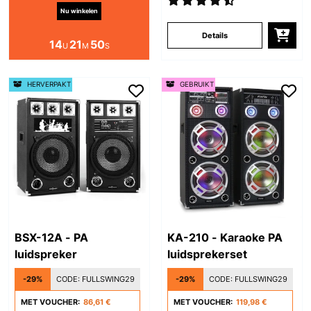
Nu winkelen
Details
14
21
49
U
M
S
HERVERPAKT
GEBRUIKT
BSX-12A - PA
KA-210 - Karaoke PA
luidspreker
luidsprekerset
-29%
CODE:
FULLSWING29
-29%
CODE:
FULLSWING29
MET VOUCHER:
86,61 €
MET VOUCHER:
119,98 €