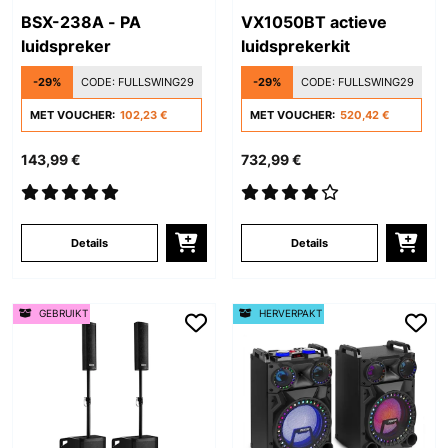
BSX-238A - PA
VX1050BT actieve
luidspreker
luidsprekerkit
-29%
CODE:
FULLSWING29
-29%
CODE:
FULLSWING29
MET VOUCHER:
102,23 €
MET VOUCHER:
520,42 €
143,99 €
732,99 €
Details
Details
GEBRUIKT
HERVERPAKT