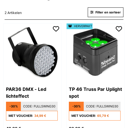
Filter en sorteer
2 Artikelen
HERVERPAKT
PAR36 DMX - Led
TP 46 Truss Par Uplight
lichteffect
spot
-30%
CODE:
FULLSWING30
-30%
CODE:
FULLSWING30
MET VOUCHER:
34,99 €
MET VOUCHER:
65,79 €