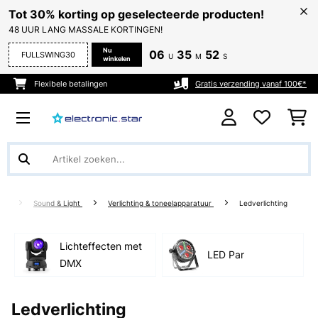
Tot 30% korting op geselecteerde producten!
48 UUR LANG MASSALE KORTINGEN!
Nu
06
35
52
FULLSWING30
U
M
S
winkelen
Flexibele betalingen
Gratis verzending vanaf 100€*
Sound & Light
Verlichting & toneelapparatuur
Ledverlichting
Lichteffecten met
LED Par
DMX
Ledverlichting