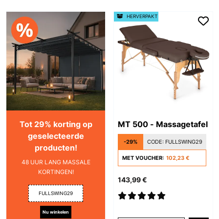
HERVERPAKT
Tot 29% korting op
MT 500 - Massagetafel
geselecteerde
-29%
CODE:
FULLSWING29
producten!
MET VOUCHER:
102,23 €
48 UUR LANG MASSALE
KORTINGEN!
143,99 €
FULLSWING29
Nu winkelen