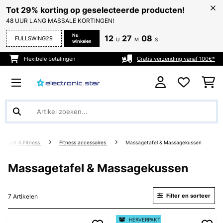
Tot 29% korting op geselecteerde producten!
48 UUR LANG MASSALE KORTINGEN!
Nu
12
27
08
FULLSWING29
U
M
S
winkelen
Flexibele betalingen
Gratis verzending vanaf 100€*
Sport & Fitness
Fitness accessoires
Massagetafel & Massagekussen
Massagetafel & Massagekussen
Filter en sorteer
7 Artikelen
HERVERPAKT