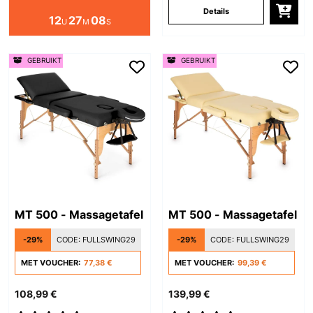
Details
12
27
08
U
M
S
GEBRUIKT
GEBRUIKT
MT 500 - Massagetafel
MT 500 - Massagetafel
-29%
CODE:
FULLSWING29
-29%
CODE:
FULLSWING29
MET VOUCHER:
77,38 €
MET VOUCHER:
99,39 €
108,99 €
139,99 €