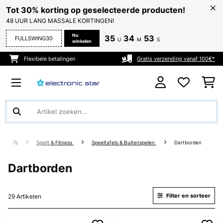
Tot 30% korting op geselecteerde producten!
48 UUR LANG MASSALE KORTINGEN!
Nu
35
34
52
FULLSWING30
U
M
S
winkelen
Flexibele betalingen
Gratis verzending vanaf 100€*
Sport & Fitness
Speeltafels & Buitenspelen
Dartborden
Dartborden
Filter en sorteer
29 Artikelen