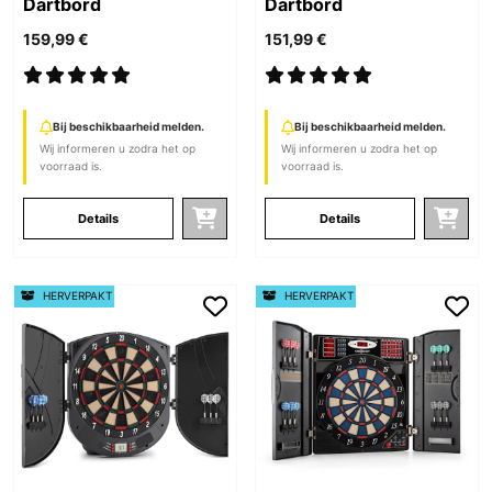
Dartbord
Dartbord
159,99 €
151,99 €
Bij beschikbaarheid melden.
Bij beschikbaarheid melden.
Wij informeren u zodra het op
Wij informeren u zodra het op
voorraad is.
voorraad is.
Details
Details
HERVERPAKT
HERVERPAKT