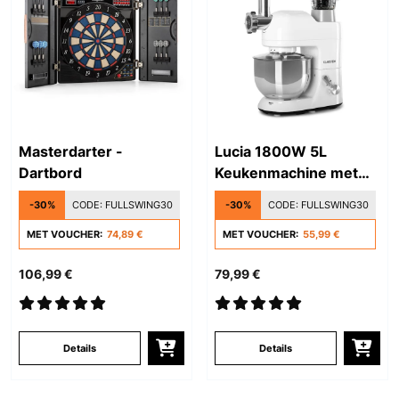
Masterdarter -
Lucia 1800W 5L
Dartbord
Keukenmachine met
Vleesmolen Wit
-30%
CODE:
FULLSWING30
-30%
CODE:
FULLSWING30
MET VOUCHER:
74,89 €
MET VOUCHER:
55,99 €
106,99 €
79,99 €
Details
Details