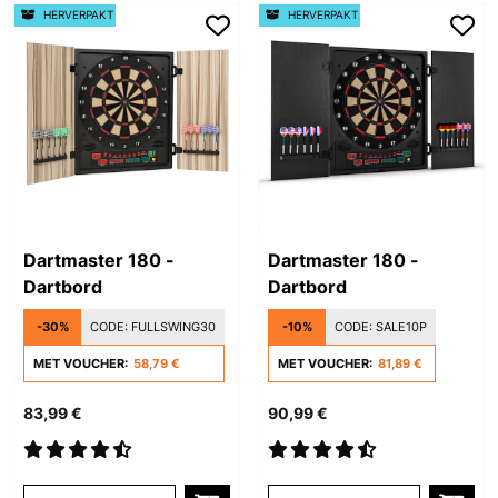
HERVERPAKT
HERVERPAKT
Dartmaster 180 -
Dartmaster 180 -
Dartbord
Dartbord
-30%
CODE:
FULLSWING30
-10%
CODE:
SALE10P
MET VOUCHER:
58,79 €
MET VOUCHER:
81,89 €
83,99 €
90,99 €