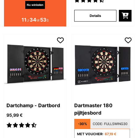
Nu winkelen
Details
11
34
52
U
M
S
Dartchamp - Dartbord
Dartmaster 180
pijltjesbord
95,99 €
-30%
CODE:
FULLSWING30
MET VOUCHER:
67,19 €