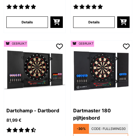
Details
Details
GEBRUIKT
GEBRUIKT
Dartchamp - Dartbord
Dartmaster 180
pijltjesbord
81,99 €
-30%
CODE:
FULLSWING30