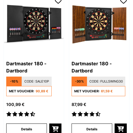
Dartmaster 180 -
Dartmaster 180 -
Dartbord
Dartbord
-10%
CODE:
SALE10P
-30%
CODE:
FULLSWING30
MET VOUCHER:
90,89 €
MET VOUCHER:
61,59 €
100,99 €
87,99 €
Details
Details