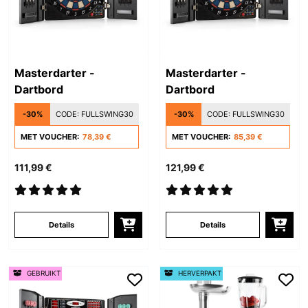
Masterdarter -
Masterdarter -
Dartbord
Dartbord
-30%
CODE:
FULLSWING30
-30%
CODE:
FULLSWING30
MET VOUCHER:
78,39 €
MET VOUCHER:
85,39 €
111,99 €
121,99 €
Details
Details
GEBRUIKT
HERVERPAKT