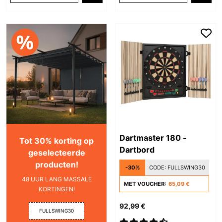
Dartmaster 180 -
Tot 30% korting op
Dartbord
geselecteerde
producten!
-30%
CODE:
FULLSWING30
48 UUR LANG MASSALE
MET VOUCHER:
65,09 €
KORTINGEN!
92,99 €
FULLSWING30