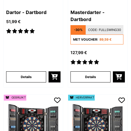
Dartor - Dartbord
Masterdarter -
Dartbord
51,99 €
-30%
CODE:
FULLSWING30
MET VOUCHER:
89,59 €
127,99 €
Details
Details
GEBRUIKT
HERVERPAKT