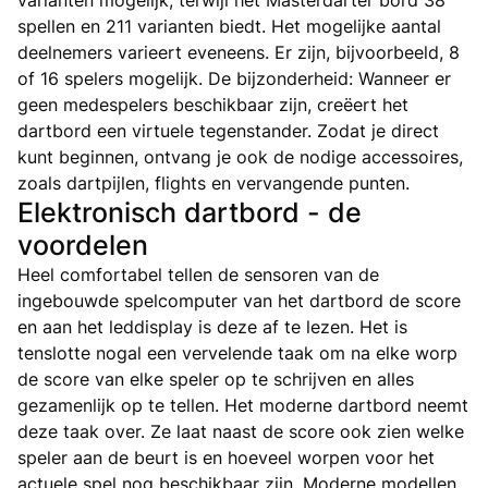
varianten mogelijk, terwijl het Masterdarter bord 38
spellen en 211 varianten biedt. Het mogelijke aantal
deelnemers varieert eveneens. Er zijn, bijvoorbeeld, 8
of 16 spelers mogelijk. De bijzonderheid: Wanneer er
geen medespelers beschikbaar zijn, creëert het
dartbord een virtuele tegenstander. Zodat je direct
kunt beginnen, ontvang je ook de nodige accessoires,
zoals dartpijlen, flights en vervangende punten.
Elektronisch dartbord - de
voordelen
Heel comfortabel tellen de sensoren van de
ingebouwde spelcomputer van het dartbord de score
en aan het leddisplay is deze af te lezen. Het is
tenslotte nogal een vervelende taak om na elke worp
de score van elke speler op te schrijven en alles
gezamenlijk op te tellen. Het moderne dartbord neemt
deze taak over. Ze laat naast de score ook zien welke
speler aan de beurt is en hoeveel worpen voor het
actuele spel nog beschikbaar zijn. Moderne modellen