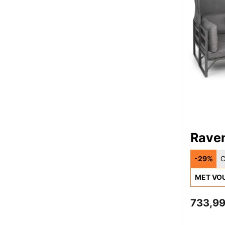
Rave
-29%
C
MET VO
733,99