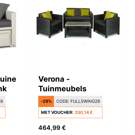
uine
Verona -
nk
Tuinmeubels
29
-29%
CODE:
FULLSWING29
MET VOUCHER:
330,14 €
464,99 €