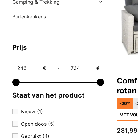
Camping & Trekking
Buitenkeukens
Prijs
€
-
€
Comf
rotan
Staat van het product
-29%
C
Nieuw
(1)
MET VO
Open doos
(5)
281,99
Gebruikt
(4)