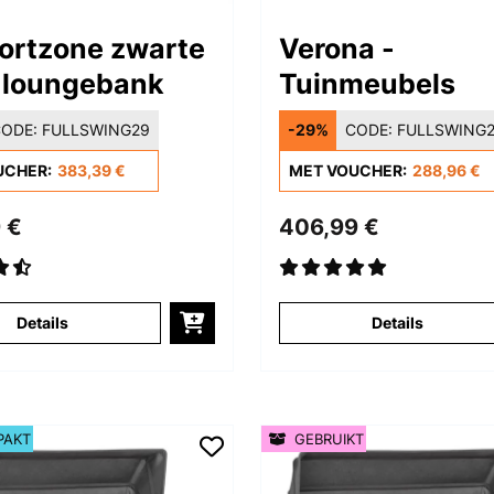
ortzone zwarte
Verona -
 loungebank
Tuinmeubels
ODE:
FULLSWING29
-29%
CODE:
FULLSWING
UCHER:
383,39 €
MET VOUCHER:
288,96 €
 €
406,99 €
Details
Details
PAKT
GEBRUIKT