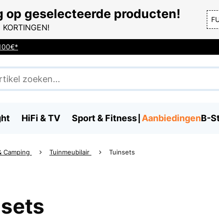
g op geselecteerde producten!
F
 KORTINGEN!
 100€*
ght
HiFi & TV
Sport & Fitness
Aanbiedingen
B-S
 & Camping
Tuinmeubilair
Tuinsets
nsets