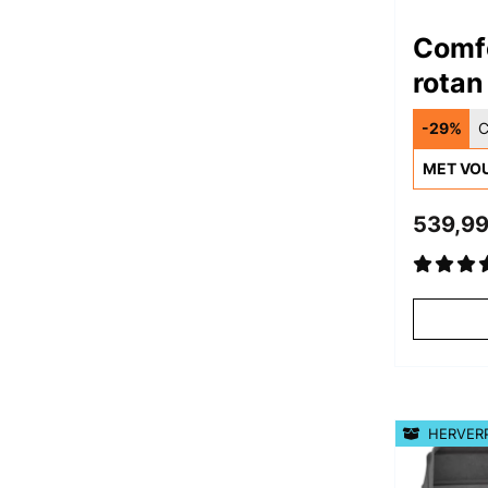
Comf
rotan
-29%
C
MET VO
539,99
HERVER