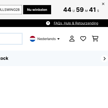
44
59
40
ULLSWING28
Nu winkelen
U
M
S
FAQs, Hulp & Retourzending
Nederlands
tock