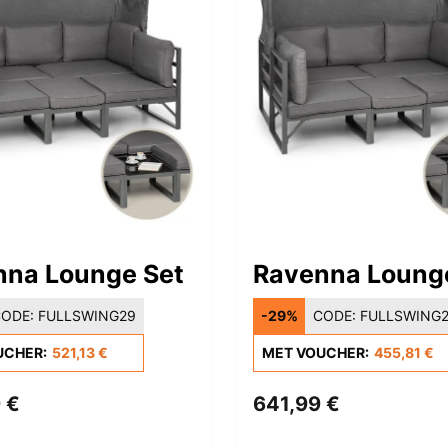
nna Lounge Set
Ravenna Loung
ODE:
FULLSWING29
-29%
CODE:
FULLSWING
UCHER:
521,13 €
MET VOUCHER:
455,81 €
 €
641,99 €