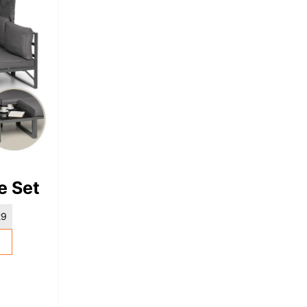
e Set
29