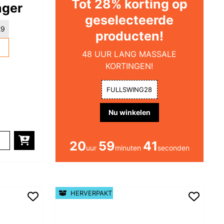
Tot 28% korting op
nger
geselecteerde
29
producten!
48 UUR LANG MASSALE
KORTINGEN!
FULLSWING28
Nu winkelen
20
59
40
uur
minuten
seconden
HERVERPAKT