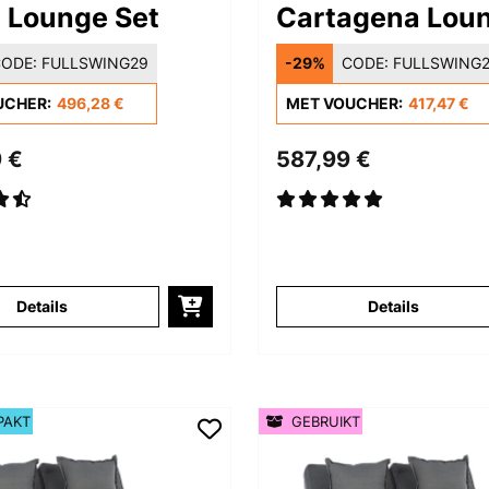
 Lounge Set
Cartagena Lou
ODE:
FULLSWING29
-29%
CODE:
FULLSWING
UCHER:
496,28 €
MET VOUCHER:
417,47 €
 €
587,99 €
Details
Details
PAKT
GEBRUIKT