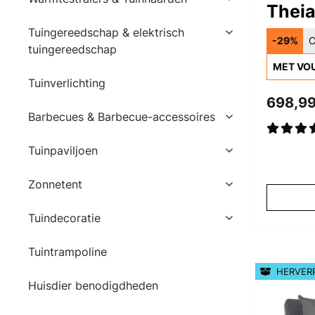
Theia
Tuingereedschap & elektrisch
-29%
C
tuingereedschap
MET VO
Tuinverlichting
698,99
Barbecues & Barbecue-accessoires
Tuinpaviljoen
Zonnetent
Tuindecoratie
Tuintrampoline
HERVER
Huisdier benodigdheden