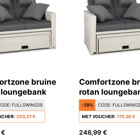
ortzone bruine
Comfortzone br
 loungebank
rotan loungeba
ODE:
FULLSWING29
-29%
CODE:
FULLSWING
UCHER:
200,21 €
MET VOUCHER:
175,36 €
 €
246,99 €