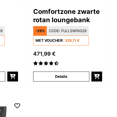
Comfortzone zwarte
rotan loungebank
29
-29%
CODE:
FULLSWING29
MET VOUCHER:
335,11 €
471,99 €
Details