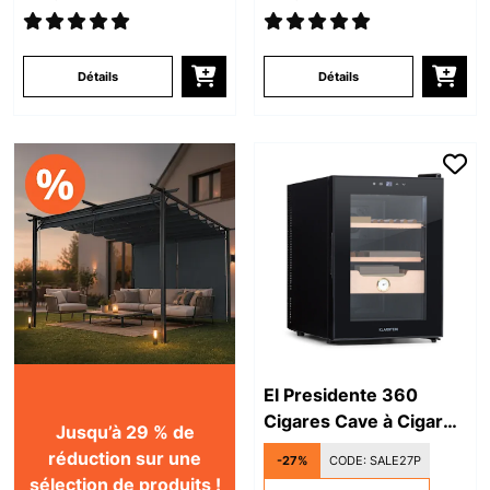
Détails
Détails
El Presidente 360
Cigares Cave à Cigare
Jusqu’à 29 % de
Noir
réduction sur une
-27%
CODE:
SALE27P
sélection de produits !