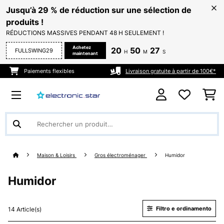
Jusqu’à 29 % de réduction sur une sélection de
produits !
RÉDUCTIONS MASSIVES PENDANT 48 H SEULEMENT !
Achetez
20
50
26
FULLSWING29
H
M
S
maintenant
Paiements flexibles
Livraison gratuite à partir de 100€*
Maison & Loisirs
Gros électroménager
Humidor
Humidor
Filtro e ordinamento
14 Article(s)