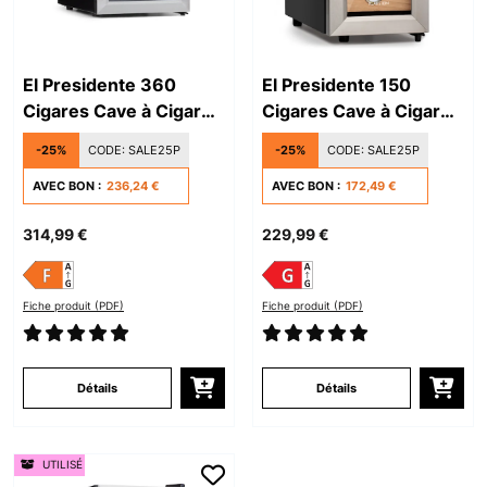
El Presidente 360
El Presidente 150
Cigares Cave à Cigare
Cigares Cave à Cigare
Argent
et Cave à Vin Argent
-25%
CODE:
SALE25P
-25%
CODE:
SALE25P
AVEC BON :
236,24 €
AVEC BON :
172,49 €
314,99 €
229,99 €
Fiche produit (PDF)
Fiche produit (PDF)
Détails
Détails
UTILISÉ