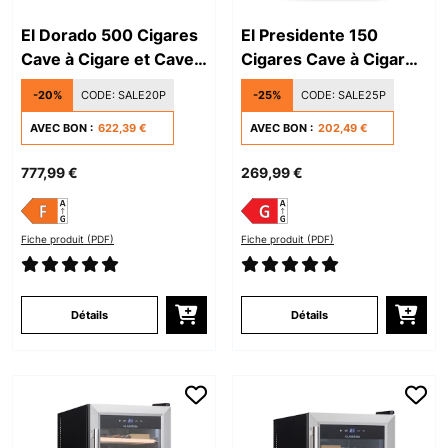
El Dorado 500 Cigares
El Presidente 150
Cave à Cigare et Cave à
Cigares Cave à Cigare
Vin 15 Bouteilles Noir
et Cave à Vin Argent
-20%
CODE:
SALE20P
-25%
CODE:
SALE25P
AVEC BON :
622,39 €
AVEC BON :
202,49 €
777,99 €
269,99 €
Fiche produit (PDF)
Fiche produit (PDF)
Détails
Détails