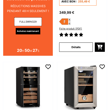
AVEC BON :
255,49 €
RÉDUCTIONS MASSIVES
PENDANT 48 H SEULEMENT !
349,99 €
FULLSWING29
Fiche produit (PDF)
Achetez maintenant
Détails
20
50
26
H
M
S