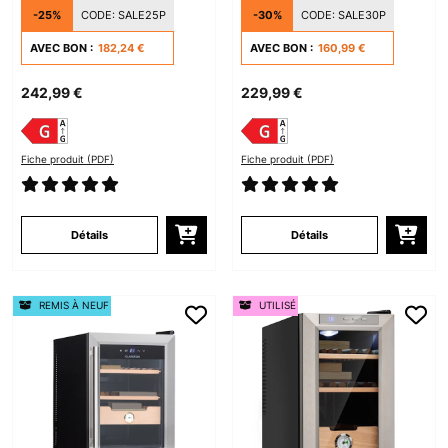
et Cave à Vin Argent
et Cave à Vin Noir
-25%
CODE:
SALE25P
-30%
CODE:
SALE30P
AVEC BON :
182,24 €
AVEC BON :
160,99 €
242,99 €
229,99 €
Fiche produit (PDF)
Fiche produit (PDF)
Détails
Détails
REMIS À NEUF
UTILISÉ