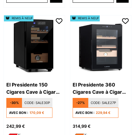
REMIS À NEUF
REMIS À NEUF
El Presidente 150
El Presidente 360
Cigares Cave à Cigare
Cigares Cave à Cigare
et Cave à Vin Noir
Noir
-30%
CODE:
SALE30P
-27%
CODE:
SALE27P
AVEC BON :
170,09 €
AVEC BON :
229,94 €
242,99 €
314,99 €