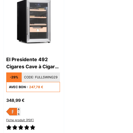
El Presidente 492
Cigares Cave à Cigare
Argent
-29%
CODE:
FULLSWING29
AVEC BON :
247,78 €
348,99 €
Fiche produit (PDF)