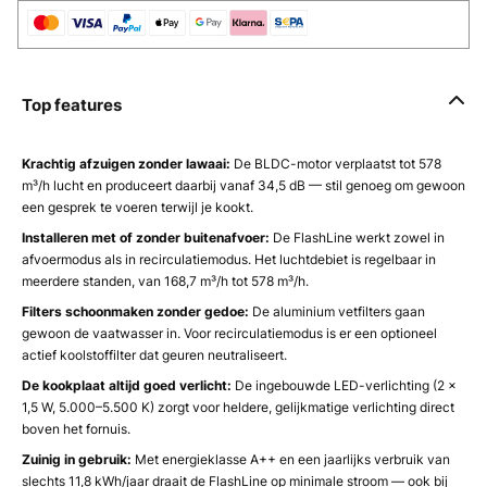
Top features
Krachtig afzuigen zonder lawaai:
De BLDC-motor verplaatst tot 578
m³/h lucht en produceert daarbij vanaf 34,5 dB — stil genoeg om gewoon
een gesprek te voeren terwijl je kookt.
Installeren met of zonder buitenafvoer:
De FlashLine werkt zowel in
afvoermodus als in recirculatiemodus. Het luchtdebiet is regelbaar in
meerdere standen, van 168,7 m³/h tot 578 m³/h.
Filters schoonmaken zonder gedoe:
De aluminium vetfilters gaan
gewoon de vaatwasser in. Voor recirculatiemodus is er een optioneel
actief koolstoffilter dat geuren neutraliseert.
De kookplaat altijd goed verlicht:
De ingebouwde LED-verlichting (2 ×
1,5 W, 5.000–5.500 K) zorgt voor heldere, gelijkmatige verlichting direct
boven het fornuis.
Zuinig in gebruik:
Met energieklasse A++ en een jaarlijks verbruik van
slechts 11,8 kWh/jaar draait de FlashLine op minimale stroom — ook bij