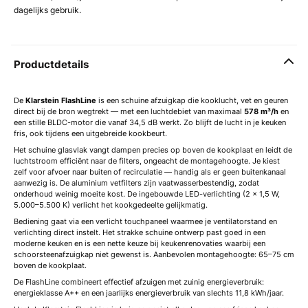
dagelijks gebruik.
Productdetails
De
Klarstein FlashLine
is een schuine afzuigkap die kooklucht, vet en geuren
direct bij de bron wegtrekt — met een luchtdebiet van maximaal
578 m³/h
en
een stille BLDC-motor die vanaf 34,5 dB werkt. Zo blijft de lucht in je keuken
fris, ook tijdens een uitgebreide kookbeurt.
Het schuine glasvlak vangt dampen precies op boven de kookplaat en leidt de
luchtstroom efficiënt naar de filters, ongeacht de montagehoogte. Je kiest
zelf voor afvoer naar buiten of recirculatie — handig als er geen buitenkanaal
aanwezig is. De aluminium vetfilters zijn vaatwasserbestendig, zodat
onderhoud weinig moeite kost. De ingebouwde LED-verlichting (2 × 1,5 W,
5.000–5.500 K) verlicht het kookgedeelte gelijkmatig.
Bediening gaat via een verlicht touchpaneel waarmee je ventilatorstand en
verlichting direct instelt. Het strakke schuine ontwerp past goed in een
moderne keuken en is een nette keuze bij keukenrenovaties waarbij een
schoorsteenafzuigkap niet gewenst is. Aanbevolen montagehoogte: 65–75 cm
boven de kookplaat.
De FlashLine combineert effectief afzuigen met zuinig energieverbruik:
energieklasse A++ en een jaarlijks energieverbruik van slechts 11,8 kWh/jaar.