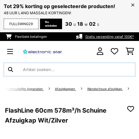
Tot 29% korting op geselecteerde producten!
48 UUR LANG MASSALE KORTINGEN!
Nu
30
18
02
FULLSWING29
U
M
S
winkelen
Flexibele betalingen
Gratis verzending vanaf 100€*
ote Huishoudelijke Apparaten
Afzuigkappen
Wandschouw afzuigkap
FlashLine 60cm 578m³/h Schuine
Afzuigkap Wit/Zilver