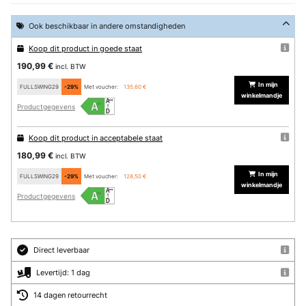
Ook beschikbaar in andere omstandigheden
Koop dit product in goede staat
190,99 €
incl. BTW
In mijn
FULLSWING29
-29%
Met voucher:
135,60 €
winkelmandje
Productgegevens
Koop dit product in acceptabele staat
180,99 €
incl. BTW
In mijn
FULLSWING29
-29%
Met voucher:
128,50 €
winkelmandje
Productgegevens
Direct leverbaar
Levertijd: 1 dag
14 dagen retourrecht