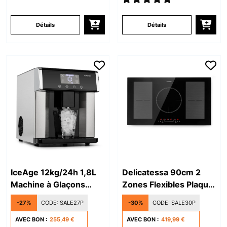
Détails
Détails
IceAge 12kg/24h 1,8L
Delicatessa 90cm 2
Machine à Glaçons
Zones Flexibles Plaque
Argent
à Induction 5 Feux Noir
-27%
CODE:
SALE27P
-30%
CODE:
SALE30P
AVEC BON :
255,49 €
AVEC BON :
419,99 €