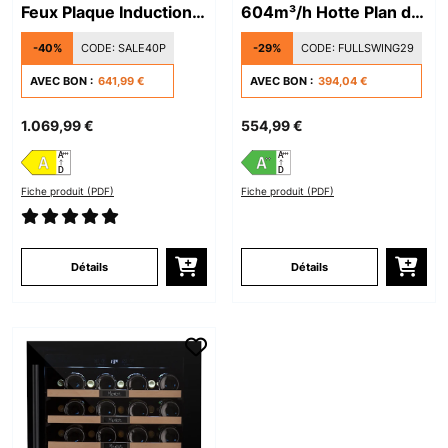
Feux Plaque Induction
604m³/h Hotte Plan de
avec Hotte Intégrée​
Travail Noir
-40%
CODE:
SALE40P
-29%
CODE:
FULLSWING29
Noir
AVEC BON :
641,99 €
AVEC BON :
394,04 €
1.069,99 €
554,99 €
Fiche produit (PDF)
Fiche produit (PDF)
Détails
Détails