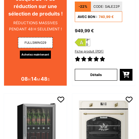
Hotte Intégrée​ Noir
réduction sur une
-22%
CODE:
SALE22P
sélection de produits !
AVEC BON :
740,99 €
RÉDUCTIONS MASSIVES
PENDANT 48 H SEULEMENT !
949,99 €
FULLSWING29
Fiche produit (PDF)
Achetez maintenant
Détails
08
14
47
H
M
S