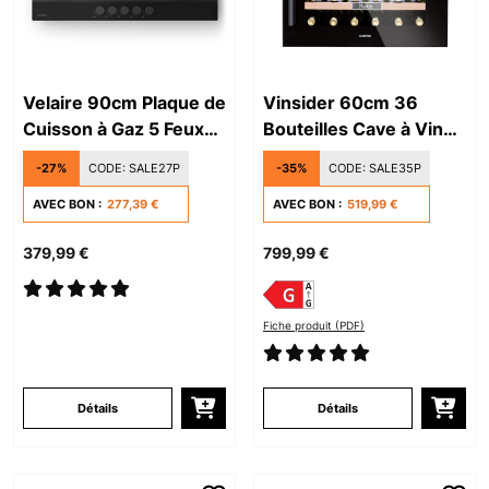
Velaire 90cm Plaque de
Vinsider 60cm 36
Cuisson à Gaz 5 Feux
Bouteilles Cave à Vin
Noir
Encastrable 2 Zones
-27%
CODE:
SALE27P
-35%
CODE:
SALE35P
Noir
AVEC BON :
277,39 €
AVEC BON :
519,99 €
379,99 €
799,99 €
Fiche produit (PDF)
Détails
Détails