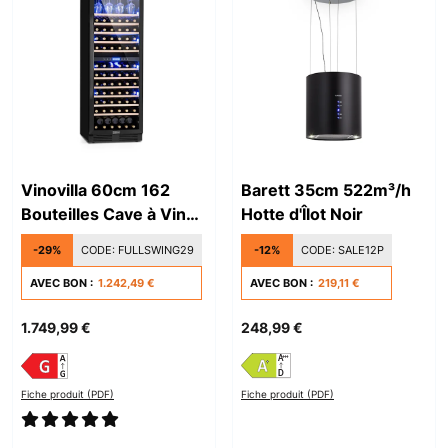
Vinovilla 60cm 162
Barett 35cm 522m³/h
Bouteilles Cave à Vin
Hotte d'Îlot Noir
Encastrable 2 Zones
-29%
CODE:
FULLSWING29
-12%
CODE:
SALE12P
Noir
AVEC BON :
1.242,49 €
AVEC BON :
219,11 €
1.749,99 €
248,99 €
Fiche produit (PDF)
Fiche produit (PDF)