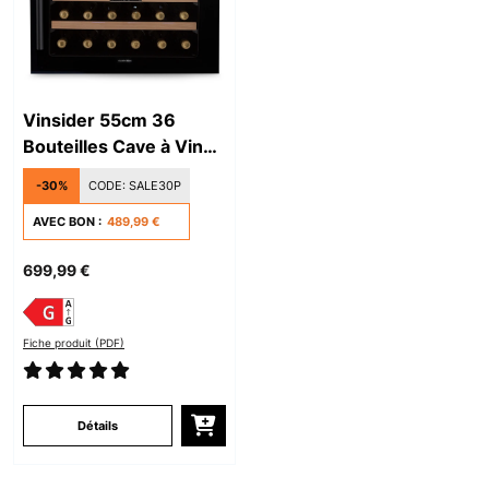
Vinsider 55cm 36
Bouteilles Cave à Vin
Encastrable 1 Zone
-30%
CODE:
SALE30P
Noir
AVEC BON :
489,99 €
699,99 €
Fiche produit (PDF)
Détails