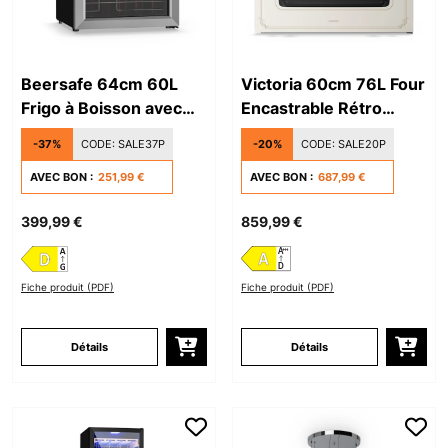
Beersafe 64cm 60L
Victoria 60cm 76L Four
Frigo à Boisson avec
Encastrable Rétro
Porte Vitrée Argent
Crème Vintage
-37%
CODE:
SALE37P
-20%
CODE:
SALE20P
AVEC BON :
251,99 €
AVEC BON :
687,99 €
399,99 €
859,99 €
Fiche produit (PDF)
Fiche produit (PDF)
Détails
Détails