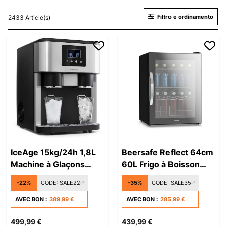
Filtro e ordinamento
2433 Article(s)
IceAge 15kg/24h 1,8L
Beersafe Reflect 64cm
Machine à Glaçons
60L Frigo à Boisson
Argent
avec Porte Vitrée Noir
-22%
CODE:
SALE22P
-35%
CODE:
SALE35P
AVEC BON :
389,99 €
AVEC BON :
285,99 €
499,99 €
439,99 €