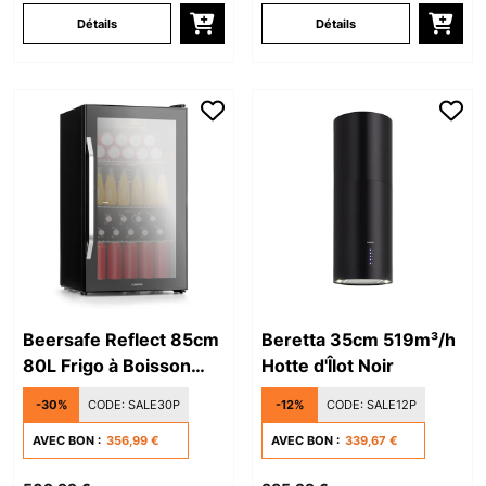
Détails
Détails
Beersafe Reflect 85cm
Beretta 35cm 519m³/h
80L Frigo à Boisson
Hotte d'Îlot Noir
avec Porte Vitrée Noir
-30%
CODE:
SALE30P
-12%
CODE:
SALE12P
AVEC BON :
356,99 €
AVEC BON :
339,67 €