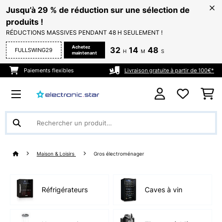
Jusqu’à 29 % de réduction sur une sélection de
produits !
RÉDUCTIONS MASSIVES PENDANT 48 H SEULEMENT !
Achetez
32
14
47
FULLSWING29
H
M
S
maintenant
Paiements flexibles
Livraison gratuite à partir de 100€*
Maison & Loisirs
Gros électroménager
Réfrigérateurs
Caves à vin