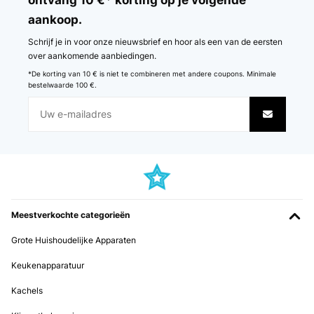
aankoop.
Vertaal
Schrijf je in voor onze nieuwsbrief en hoor als een van de eersten
GECONTROLEERDE BEOORDELING
over aankomende aanbiedingen.
10/04/2024
*De korting van 10 € is niet te combineren met andere coupons. Minimale
bestelwaarde 100 €.
Semplicemente fantastico ️
Utente Amazon
Vertaal
GECONTROLEERDE BEOORDELING
23/01/2024
Meestverkochte categorieën
Bonjour, il manque une alarme sonore quand le réceptacle à glaçons
est plein ou quand il n'y a plus d'eau dans le réservoir.
Grote Huishoudelijke Apparaten
Utilisateur d'Amazon
Keukenapparatuur
Vertaal
Kachels
GECONTROLEERDE BEOORDELING