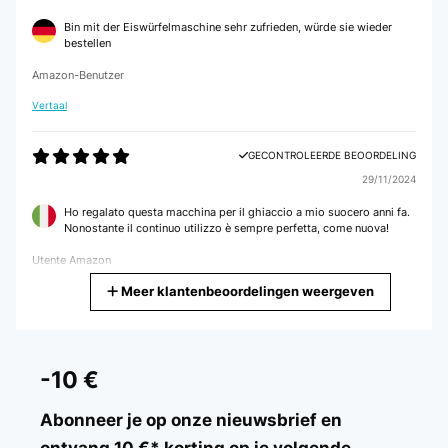
Bin mit der Eiswürfelmaschine sehr zufrieden, würde sie wieder
bestellen
Amazon-Benutzer
Vertaal
GECONTROLEERDE BEOORDELING
29/11/2024
Ho regalato questa macchina per il ghiaccio a mio suocero anni fa.
Nonostante il continuo utilizzo è sempre perfetta, come nuova!
Utente Amazon
Meer klantenbeoordelingen weergeven
Vertaal
GECONTROLEERDE BEOORDELING
13/11/2024
-10 €
Prodotto da raccomandare ottimo
Abonneer je op onze nieuwsbrief en
Utente Amazon
ontvang 10 €* korting op je volgende