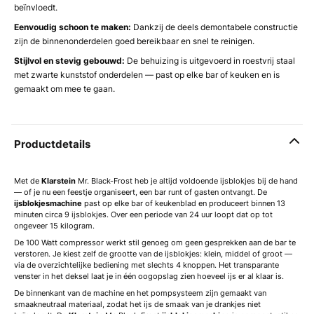
beïnvloedt.
Eenvoudig schoon te maken:
Dankzij de deels demontabele constructie
zijn de binnenonderdelen goed bereikbaar en snel te reinigen.
Stijlvol en stevig gebouwd:
De behuizing is uitgevoerd in roestvrij staal
met zwarte kunststof onderdelen — past op elke bar of keuken en is
gemaakt om mee te gaan.
Productdetails
Met de
Klarstein
Mr. Black-Frost heb je altijd voldoende ijsblokjes bij de hand
— of je nu een feestje organiseert, een bar runt of gasten ontvangt. De
ijsblokjesmachine
past op elke bar of keukenblad en produceert binnen 13
minuten circa 9 ijsblokjes. Over een periode van 24 uur loopt dat op tot
ongeveer 15 kilogram.
De 100 Watt compressor werkt stil genoeg om geen gesprekken aan de bar te
verstoren. Je kiest zelf de grootte van de ijsblokjes: klein, middel of groot —
via de overzichtelijke bediening met slechts 4 knoppen. Het transparante
venster in het deksel laat je in één oogopslag zien hoeveel ijs er al klaar is.
De binnenkant van de machine en het pompsysteem zijn gemaakt van
smaakneutraal materiaal, zodat het ijs de smaak van je drankjes niet