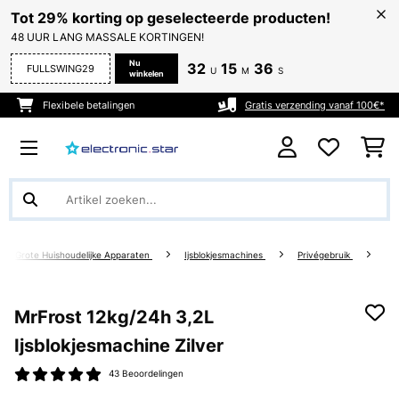
Tot 29% korting op geselecteerde producten!
48 UUR LANG MASSALE KORTINGEN!
Nu
32
15
35
FULLSWING29
U
M
S
winkelen
Flexibele betalingen
Gratis verzending vanaf 100€*
Grote Huishoudelijke Apparaten
Ijsblokjesmachines
Privégebruik
MrFrost 12kg/24h 3,2L
Ijsblokjesmachine Zilver
43 Beoordelingen