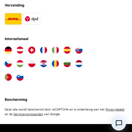
Utente Amazon
Verzending
Vertaal
GECONTROLEERDE BEOORDELING
18/07/2023
Internationaal
Sie läuft echt gut und produziert sehr schnell Eiswürfel. Ist einfach
in der Bedienung und pflegeleicht. Top
Amazon-Benutzer
Vertaal
GECONTROLEERDE BEOORDELING
26/05/2023
ottimo prodotto inviato rapidamente con ottimo rapporto
Bescherming
qualità/costo
Deze site wordt beschermd door reCAPTCHA en is onderhevig aan het
Privacybeleid
Utente Amazon
en de
Servicevoorwaarden
van Google.
Vertaal