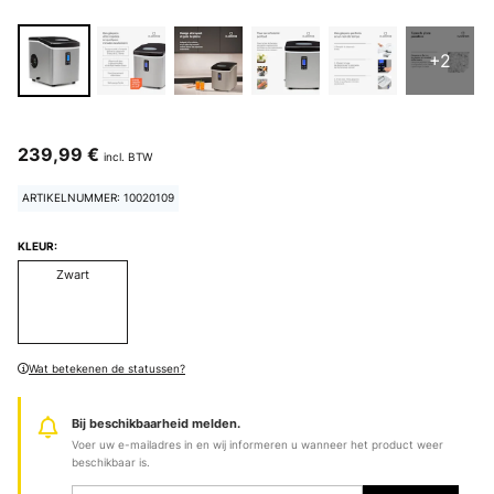
+2
239,99 €
incl. BTW
ARTIKELNUMMER: 10020109
KLEUR:
Zwart
Wat betekenen de statussen?
Bij beschikbaarheid melden.
Voer uw e-mailadres in en wij informeren u wanneer het product weer
beschikbaar is.