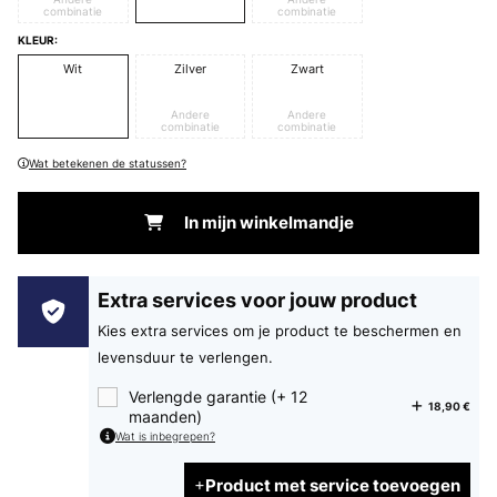
combinatie
combinatie
KLEUR:
Wit
Zilver
Zwart
Andere
Andere
combinatie
combinatie
Wat betekenen de statussen?
In mijn winkelmandje
Extra services voor jouw product
Kies extra services om je product te beschermen en
levensduur te verlengen.
Verlengde garantie (+ 12
18,90 €
maanden)
Wat is inbegrepen?
Product met service toevoegen