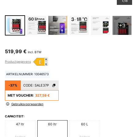
1/8
+3
519,99 €
incl. BTW
Productgegevens
ARTIKELNUMMER: 10046573
-37%
CODE:
SALE37P
MET VOUCHER:
327,59 €
Gebruiksvoorwaarden
CAPACITEIT:
47 ltr
60 ltr
60 L
Andere
Andere