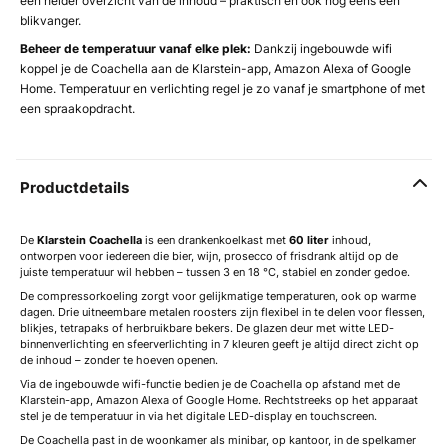
een helder overzicht van de inhoud – praktisch en ook nog eens een
blikvanger.
Beheer de temperatuur vanaf elke plek:
Dankzij ingebouwde wifi
koppel je de Coachella aan de Klarstein-app, Amazon Alexa of Google
Home. Temperatuur en verlichting regel je zo vanaf je smartphone of met
een spraakopdracht.
Productdetails
De
Klarstein Coachella
is een drankenkoelkast met
60 liter
inhoud,
ontworpen voor iedereen die bier, wijn, prosecco of frisdrank altijd op de
juiste temperatuur wil hebben – tussen 3 en 18 °C, stabiel en zonder gedoe.
De compressorkoeling zorgt voor gelijkmatige temperaturen, ook op warme
dagen. Drie uitneembare metalen roosters zijn flexibel in te delen voor flessen,
blikjes, tetrapaks of herbruikbare bekers. De glazen deur met witte LED-
binnenverlichting en sfeerverlichting in 7 kleuren geeft je altijd direct zicht op
de inhoud – zonder te hoeven openen.
Via de ingebouwde wifi-functie bedien je de Coachella op afstand met de
Klarstein-app, Amazon Alexa of Google Home. Rechtstreeks op het apparaat
stel je de temperatuur in via het digitale LED-display en touchscreen.
De Coachella past in de woonkamer als minibar, op kantoor, in de spelkamer