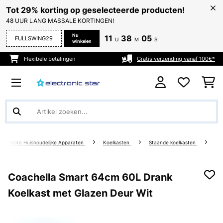
Tot 29% korting op geselecteerde producten!
48 UUR LANG MASSALE KORTINGEN!
Nu
11
38
04
FULLSWING29
U
M
S
winkelen
Flexibele betalingen
Gratis verzending vanaf 100€*
Grote Huishoudelijke Apparaten
Koelkasten
Staande koelkasten
Coachella Smart 64cm 60L Drank
Koelkast met Glazen Deur Wit