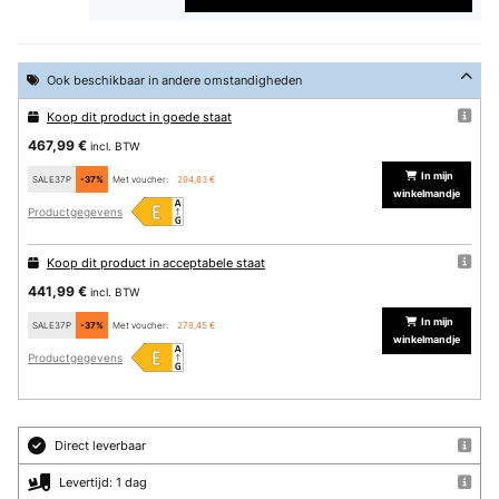
Ook beschikbaar in andere omstandigheden
Koop dit product in goede staat
467,99 €
incl. BTW
In mijn
SALE37P
-37%
Met voucher:
294,83 €
winkelmandje
Productgegevens
Koop dit product in acceptabele staat
441,99 €
incl. BTW
In mijn
SALE37P
-37%
Met voucher:
278,45 €
winkelmandje
Productgegevens
Direct leverbaar
Levertijd: 1 dag