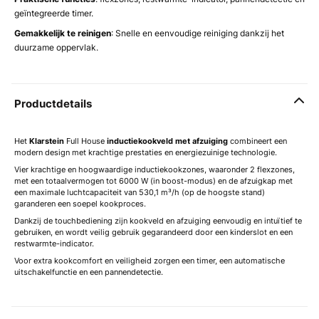
geïntegreerde timer.
Gemakkelijk te reinigen
: Snelle en eenvoudige reiniging dankzij het
duurzame oppervlak.
Productdetails
Het
Klarstein
Full House
inductiekookveld met afzuiging
combineert een
modern design met krachtige prestaties en energiezuinige technologie.
Vier krachtige en hoogwaardige inductiekookzones, waaronder 2 flexzones,
met een totaalvermogen tot 6000 W (in boost-modus) en de afzuigkap met
een maximale luchtcapaciteit van 530,1 m³/h (op de hoogste stand)
garanderen een soepel kookproces.
Dankzij de touchbediening zijn kookveld en afzuiging eenvoudig en intuïtief te
gebruiken, en wordt veilig gebruik gegarandeerd door een kinderslot en een
restwarmte-indicator.
Voor extra kookcomfort en veiligheid zorgen een timer, een automatische
uitschakelfunctie en een pannendetectie.