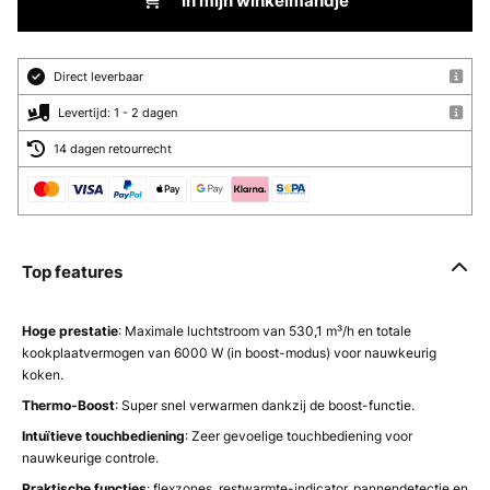
In mijn winkelmandje
Direct leverbaar
Levertijd: 1 - 2 dagen
14 dagen retourrecht
Top features
Hoge prestatie
: Maximale luchtstroom van 530,1 m³/h en totale
kookplaatvermogen van 6000 W (in boost-modus) voor nauwkeurig
koken.
Thermo-Boost
: Super snel verwarmen dankzij de boost-functie.
Intuïtieve touchbediening
: Zeer gevoelige touchbediening voor
nauwkeurige controle.
Praktische functies
: flexzones, restwarmte-indicator, pannendetectie en