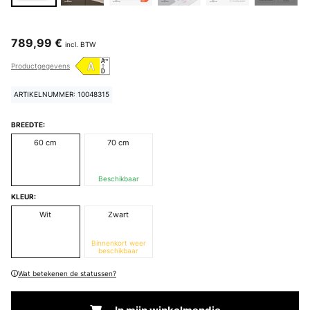
789,99 €
incl. BTW
Productgegevens
ARTIKELNUMMER: 10048315
BREEDTE:
60 cm
70 cm
Beschikbaar
KLEUR:
Wit
Zwart
Binnenkort weer
beschikbaar
Wat betekenen de statussen?