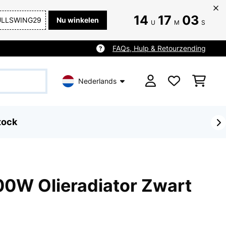
14
17
03
ULLSWING29
Nu winkelen
U
M
S
FAQs, Hulp & Retourzending
Nederlands
tock
00W Olieradiator Zwart