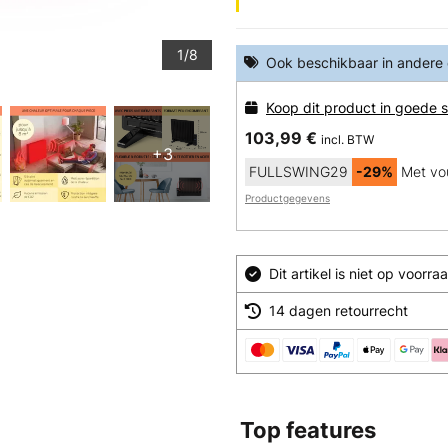
1/8
Ook beschikbaar in andere
Koop dit product in goede s
103,99 €
incl. BTW
+3
FULLSWING29
-29%
Met vo
Productgegevens
Dit artikel is niet op voor
14 dagen retourrecht
Top features