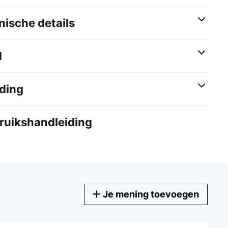
ische details
d
ding
bruikshandleiding
Je mening toevoegen