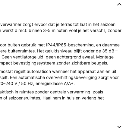
verwarmer zorgt ervoor dat je terras tot laat in het seizoen
e werkt direct: binnen 3–5 minuten voel je het verschil, zonder
 voor buiten gebruik met IP44/IP65-bescherming, en daarmee
dere buitenruimtes. Het geluidsniveau blijft onder de 35 dB –
. Geen ventilatorgeluid, geen achtergrondlawaai. Montage
ompact bevestigingssysteem zonder zichtbare beugels.
stat regelt automatisch wanneer het apparaat aan en uit
spilt. Een automatische oververhittingsbeveiliging zorgt voor
 220–240 V / 50 Hz, energieklasse A/A+.
raktisch in ruimtes zonder centrale verwarming, zoals
 of seizoensruimtes. Haal hem in huis en verleng het