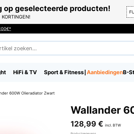
g op geselecteerde producten!
F
 KORTINGEN!
 100€*
ght
HiFi & TV
Sport & Fitness
Aanbiedingen
B-S
nder 600W Olieradiator Zwart
Wallander 6
128,99 €
incl. BTW
Productgegevens