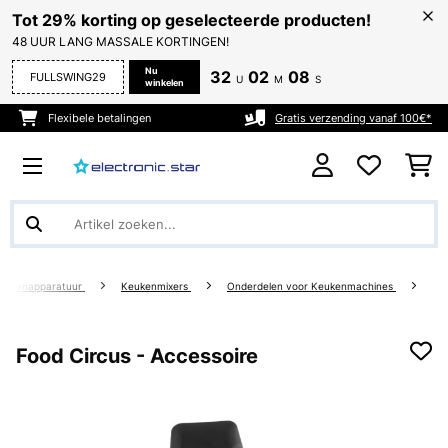
Tot 29% korting op geselecteerde producten!
48 UUR LANG MASSALE KORTINGEN!
Nu
32
02
07
FULLSWING29
U
M
S
winkelen
Flexibele betalingen
Gratis verzending vanaf 100€*
eukenapparatuur
Keukenmixers
Onderdelen voor Keukenmachines
Food Circus - Accessoire