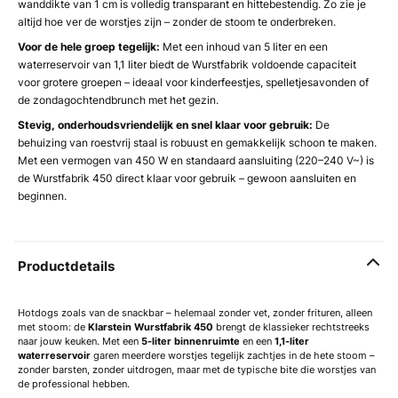
wanddikte van 1 cm is volledig transparant en hittebestendig. Zo zie je
altijd hoe ver de worstjes zijn – zonder de stoom te onderbreken.
Voor de hele groep tegelijk:
Met een inhoud van 5 liter en een
waterreservoir van 1,1 liter biedt de Wurstfabrik voldoende capaciteit
voor grotere groepen – ideaal voor kinderfeestjes, spelletjesavonden of
de zondagochtendbrunch met het gezin.
Stevig, onderhoudsvriendelijk en snel klaar voor gebruik:
De
behuizing van roestvrij staal is robuust en gemakkelijk schoon te maken.
Met een vermogen van 450 W en standaard aansluiting (220–240 V~) is
de Wurstfabrik 450 direct klaar voor gebruik – gewoon aansluiten en
beginnen.
Productdetails
Hotdogs zoals van de snackbar – helemaal zonder vet, zonder frituren, alleen
met stoom: de
Klarstein
Wurstfabrik 450
brengt de klassieker rechtstreeks
naar jouw keuken. Met een
5-liter binnenruimte
en een
1,1-liter
waterreservoir
garen meerdere worstjes tegelijk zachtjes in de hete stoom –
zonder barsten, zonder uitdrogen, maar met de typische bite die worstjes van
de professional hebben.