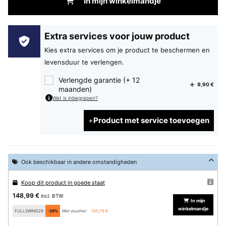
In mijn winkelmandje
Extra services voor jouw product
Kies extra services om je product te beschermen en
levensduur te verlengen.
Verlengde garantie (+ 12
9,90 €
maanden)
Wat is inbegrepen?
Product met service toevoegen
Ook beschikbaar in andere omstandigheden
Koop dit product in goede staat
148,99 €
incl. BTW
In mijn
winkelmandje
FULLSWING29
-29%
Met voucher:
105,78 €