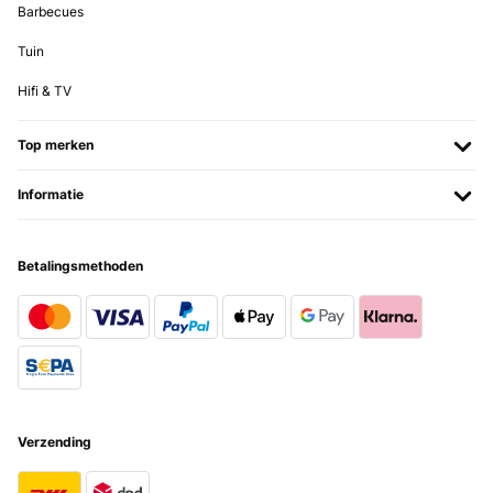
Barbecues
Hab erwartet, dass es so gut ist. Ein super "Hotdoger" !!! I a
Tuin
Amazon-Benutzer
Hifi & TV
Vertaal
Top merken
GECONTROLEERDE BEOORDELING
15/11/2024
Informatie
Épaisseur comme l’origine et envoyé dans un emballage protecteur
en polystyrène correct...Pour moi très bien.
Betalingsmethoden
Utilisateur d'Amazon
Vertaal
GECONTROLEERDE BEOORDELING
12/07/2024
Tolle Verarbeitung würde ich wieder kaufen.
Verzending
Amazon-Benutzer