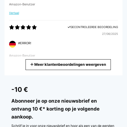
Amazon-Benutzer
Vertaal
GECONTROLEERDE BEOORDELING
27/06/2025
#ERROR!
Amazon-Benutzer
Meer klantenbeoordelingen weergeven
Vertaal
GECONTROLEERDE BEOORDELING
24/01/2025
-10 €
Appareil très simple, robuste, pratique. Je n’ai que des louanges à
faire.
Abonneer je op onze nieuwsbrief en
ontvang 10 €* korting op je volgende
Utilisateur d'Amazon
aankoop.
Vertaal
Schrijf je in voor onze nieuwsbrief en hoor als een van de eersten