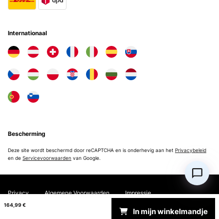
Vertaal
GECONTROLEERDE BEOORDELING
Internationaal
29/03/2024
Simple a utiliser
Utilisateur d'Amazon
Vertaal
GECONTROLEERDE BEOORDELING
11/03/2024
Bescherming
Hot Dog Tolle Maschine robust und funktioniert gut.
Deze site wordt beschermd door reCAPTCHA en is onderhevig aan het
Privacybeleid
en de
Servicevoorwaarden
van Google.
Amazon-Benutzer
Vertaal
Privacy
Algemene Voorwaarden
Impressie
164,99 €
GECONTROLEERDE BEOORDELING
In mijn winkelmandje
Copyright © 2026 Electronic-Star. All rights reserved