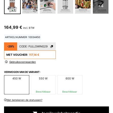
+4
164,99 €
incl. BTW
ARTIKELNUMMER: 10034450
-29%
CODE:
FULLSWING29
MET VOUCHER:
117,14 €
Gebruiksvoorwaarden
VERMOGEN VAN DE VARIANT:
450 W
550 W
600 W
Beschikbaar
Beschikbaar
Wat betekenen de statussen?