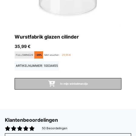
Wurstfabrik glazen cilinder
35,99 €
FULLSWING29
-29%
Met voucher:
25,55 €
ARTIKELNUMMER: 10034455
In mijn winkelmandje
Klantenbeoordelingen
50 Beoordelingen