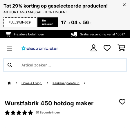
Tot 29% korting op geselecteerde producten!
48 UUR LANG MASSALE KORTINGEN!
Nu
17
04
55
FULLSWING29
U
M
S
winkelen
Flexibele betalingen
Gratis verzending vanaf 100€*
Home & Living
Keukenapparatuur
Wurstfabrik 450 hotdog maker
50 Beoordelingen