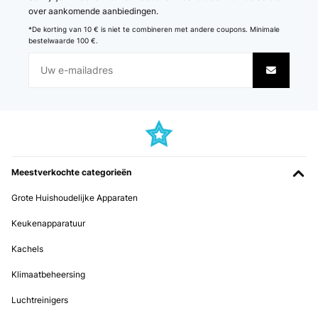
GECONTROLEERDE BEOORDELING
over aankomende aanbiedingen.
12/12/2024
*De korting van 10 € is niet te combineren met andere coupons. Minimale
bestelwaarde 100 €.
Fonctionne très bien.Seulement 2 chauffage pains c’est un peu
juste.Le chauffage du bac à saucisses est un peu long.Bon
investissement si on fait comme moi des déjeuner faciles et réussis
pour une bande d’ados.
Utilisateur d'Amazon
Vertaal
GECONTROLEERDE BEOORDELING
Meestverkochte categorieën
26/11/2024
Grote Huishoudelijke Apparaten
Hab erwartet, dass es so gut ist. Ein super "Hotdoger" !!! I a
Keukenapparatuur
Amazon-Benutzer
Kachels
Vertaal
Klimaatbeheersing
GECONTROLEERDE BEOORDELING
Luchtreinigers
26/11/2024