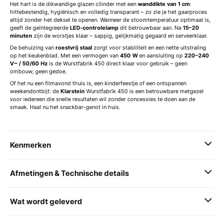
Het hart is de dikwandige glazen cilinder met een
wanddikte van 1 cm
:
hittebestendig, hygiënisch en volledig transparant – zo zie je het gaarproces
altijd zonder het deksel te openen. Wanneer de stoomtemperatuur optimaal is,
geeft de geïntegreerde
LED-controlelamp
dit betrouwbaar aan. Na
15–20
minuten
zijn de worstjes klaar – sappig, gelijkmatig gegaard en serveerklaar.
De behuizing van
roestvrij staal
zorgt voor stabiliteit en een nette uitstraling
op het keukenblad. Met een vermogen van
450 W
en aansluiting op
220–240
V~ / 50/60 Hz
is de Wurstfabrik 450 direct klaar voor gebruik – geen
ombouw, geen gedoe.
Of het nu een filmavond thuis is, een kinderfeestje of een ontspannen
weekendontbijt: de
Klarstein
Wurstfabrik 450 is een betrouwbare metgezel
voor iedereen die snelle resultaten wil zonder concessies te doen aan de
smaak. Haal nu het snackbar-genot in huis.
Kenmerken
Afmetingen & Technische details
Wat wordt geleverd