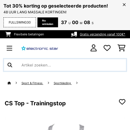
Tot 30% korting op geselecteerde producten!
48 UUR LANG MASSALE KORTINGEN!
Nu
37
00
08
FULLSWING30
U
M
S
winkelen
Flexibele betalingen
Gratis verzending vanaf 100€*
Sport & Fitness
Sportkleding
CS Top - Trainingstop