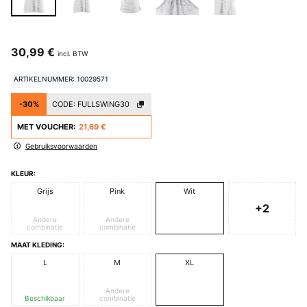
30,99 €
incl. BTW
ARTIKELNUMMER: 10029571
-30%
CODE:
FULLSWING30
MET VOUCHER:
21,69 €
Gebruiksvoorwaarden
KLEUR:
Grijs
Pink
Wit
+2
Andere
Andere
combinatie
combinatie
MAAT KLEDING:
L
M
XL
Andere
Beschikbaar
combinatie