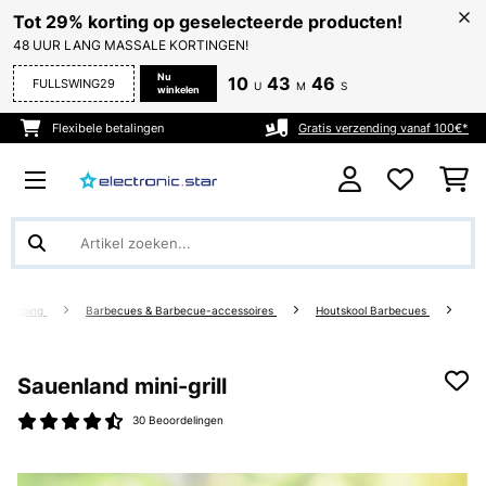
Tot 29% korting op geselecteerde producten!
48 UUR LANG MASSALE KORTINGEN!
Nu
10
43
46
FULLSWING29
U
M
S
winkelen
Flexibele betalingen
Gratis verzending vanaf 100€*
 Camping
Barbecues & Barbecue-accessoires
Houtskool Barbecues
Sauenland mini-grill
30 Beoordelingen