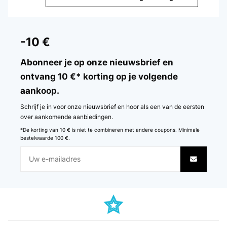
GECONTROLEERDE BEOORDELING
27/12/2024
-10 €
Schade, dass der Drehspiess in der Mitte geschraubt wird. Dadurch
ist das etwas haklig. Ansonsten für diesen Preis ganz gut.Das dünne
Abonneer je op onze nieuwsbrief en
Kohleblech ist schnell durgebrannt.
ontvang 10 €* korting op je volgende
Amazon-Benutzer
aankoop.
Vertaal
Schrijf je in voor onze nieuwsbrief en hoor als een van de eersten
over aankomende aanbiedingen.
GECONTROLEERDE BEOORDELING
*De korting van 10 € is niet te combineren met andere coupons. Minimale
20/07/2023
bestelwaarde 100 €.
Beim 1. grillen zerplatzte das Sichtfenster bei 300 Grad und die 1
Scharniere war auch defekt. Nach Rücksprache mit dem
Kundenservice kulanten Preisnachlass bekommen. Bin zufrieden mit
dem Angebot. Sonst alles bestens.
Amazon-Benutzer
Vertaal