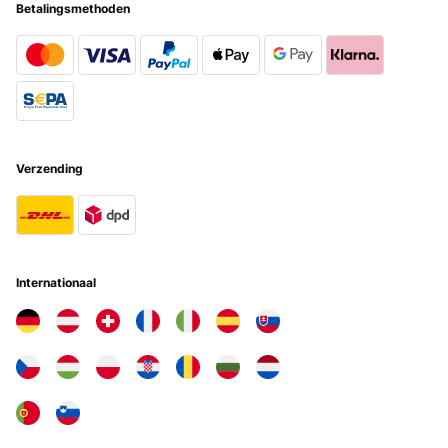
Ich bin begeistert von diesem Grill , gute Verarbeitung und
Betalingsmethoden
kompakte Maße. Nicht zu groß nicht zu klein,würde sagen
ausreichend für die kleine Familie. Was nicht so toll ist ,ist das
entfernen der Folie muss man schon mit dem Heißluftfön ran. Und
das die Beine so kurz sind ,ich hab sie mir mit Flachstahl für paar
Euro um 50 cm verlängert.
Amazon-Benutzer
Vertaal
Verzending
GECONTROLEERDE BEOORDELING
19/08/2022
...ich habe mich so auf den Universal-Grill gefreut und bin nicht
enttäuscht worden. Angefangen vom Preis über den Versand und die
Internationaal
Verpackung bis hin zum 1. Grillen. Der Aufbau ist sehr einfach - bis
auf die mühevolle Arbeit die Schutzfolie von der Wanne
abzuziehen.Die Grillwanne ist sehr stabil, der Grillspieß wirkt im
ersten Moment etwas unstabil - hält aber einiges aus (Rollbraten,
Hähnchen, usw.). Auch benutze ich die Grillwanne um direkt auf
dem Gitter Schaschlik, Fisch oder Pizza mit Hilfe eines Pizzasteins
zu grillen - das klappt perfekt und ergibt super Ergebnisse. Von
daher kann ich diesen Universalgrill jedem empfehlen der gerne im
freien grillt....probiert es aus - viel Spaß :-) P.S. Wie einer meiner
Vorschreiber schon erwähnt: benutzt am besten Grillbriketts statt
Holzkohle !