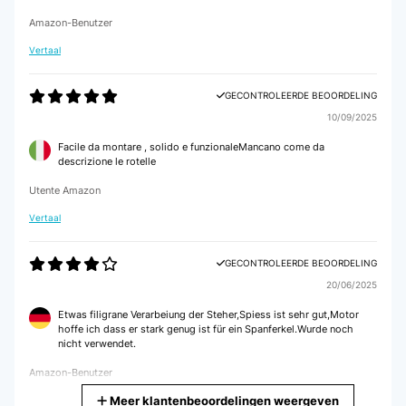
Amazon-Benutzer
Vertaal
GECONTROLEERDE BEOORDELING
10/09/2025
Facile da montare , solido e funzionaleMancano come da
descrizione le rotelle
Utente Amazon
Vertaal
GECONTROLEERDE BEOORDELING
20/06/2025
Etwas filigrane Verarbeiung der Steher,Spiess ist sehr gut,Motor
hoffe ich dass er stark genug ist für ein Spanferkel.Wurde noch
nicht verwendet.
Amazon-Benutzer
Meer klantenbeoordelingen weergeven
Vertaal