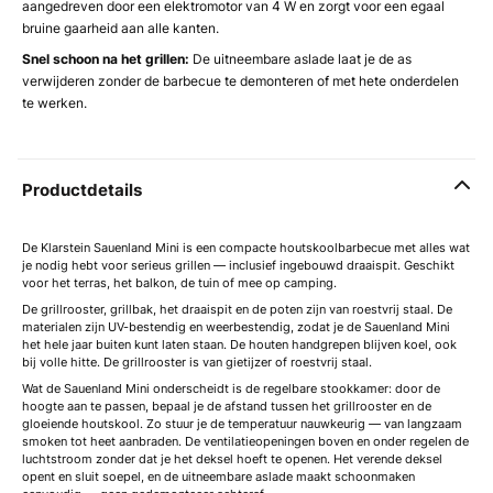
aangedreven door een elektromotor van 4 W en zorgt voor een egaal
bruine gaarheid aan alle kanten.
Snel schoon na het grillen:
De uitneembare aslade laat je de as
verwijderen zonder de barbecue te demonteren of met hete onderdelen
te werken.
Productdetails
De Klarstein Sauenland Mini is een compacte houtskoolbarbecue met alles wat
je nodig hebt voor serieus grillen — inclusief ingebouwd draaispit. Geschikt
voor het terras, het balkon, de tuin of mee op camping.
De grillrooster, grillbak, het draaispit en de poten zijn van roestvrij staal. De
materialen zijn UV-bestendig en weerbestendig, zodat je de Sauenland Mini
het hele jaar buiten kunt laten staan. De houten handgrepen blijven koel, ook
bij volle hitte. De grillrooster is van gietijzer of roestvrij staal.
Wat de Sauenland Mini onderscheidt is de regelbare stookkamer: door de
hoogte aan te passen, bepaal je de afstand tussen het grillrooster en de
gloeiende houtskool. Zo stuur je de temperatuur nauwkeurig — van langzaam
smoken tot heet aanbraden. De ventilatieopeningen boven en onder regelen de
luchtstroom zonder dat je het deksel hoeft te openen. Het verende deksel
opent en sluit soepel, en de uitneembare aslade maakt schoonmaken