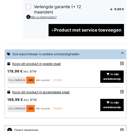
Verlengde garantie (+ 12
9,90 €
maanden)
Wat is inbegrepen?
Product met service toevoegen
Ook beschikbaar in andere omstandigheden
Koop dit product in goede staat
178,99 €
incl. BTW
In mijn
winkelmandje
FULLSWING29
-29%
Met voucher:
127,08 €
Koop dit product in acceptabele staat
168,99 €
incl. BTW
In mijn
winkelmandje
FULLSWING29
-29%
Met voucher:
119,98 €
Direct leverbaar