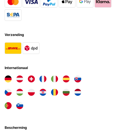
GECONTROLEERDE BEOORDELING
21/06/2022
Preis- Leistungsverhältnis passt. Sind sehr zufrieden. Die Ziege
wollt nicht mehr aufhören zu drehen, sogar ihr hats top gefallen
Amazon-Benutzer
Verzending
Vertaal
GECONTROLEERDE BEOORDELING
23/05/2022
Internationaal
gut und schnell
Amazon-Benutzer
Vertaal
GECONTROLEERDE BEOORDELING
07/11/2021
Nicht perfekt für ein großes Spanferkel aber ansonsten ok
Bescherming