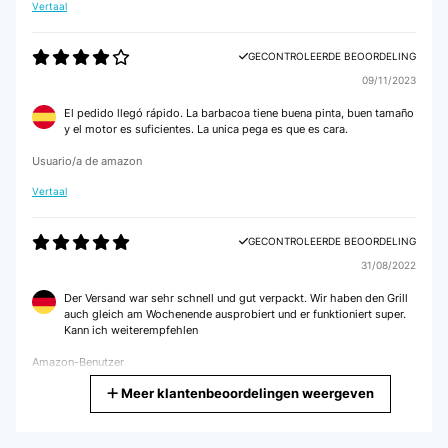
Vertaal
GECONTROLEERDE BEOORDELING
09/11/2023
El pedido llegó rápido. La barbacoa tiene buena pinta, buen tamaño
y el motor es suficientes. La unica pega es que es cara.
Usuario/a de amazon
Vertaal
GECONTROLEERDE BEOORDELING
31/08/2022
Der Versand war sehr schnell und gut verpackt. Wir haben den Grill
auch gleich am Wochenende ausprobiert und er funktioniert super.
Kann ich weiterempfehlen
Amazon-Benutzer
Meer klantenbeoordelingen weergeven
Vertaal
GECONTROLEERDE BEOORDELING