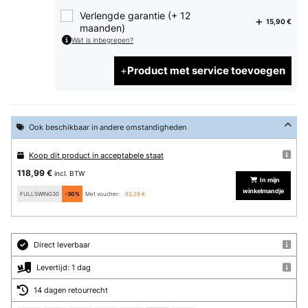
Verlengde garantie (+ 12
15,90 €
maanden)
Wat is inbegrepen?
Product met service toevoegen
Ook beschikbaar in andere omstandigheden
Koop dit product in acceptabele staat
118,99 €
incl. BTW
In mijn
winkelmandje
FULLSWING30
-30%
Met voucher:
83,29 €
Direct leverbaar
Levertijd: 1 dag
14 dagen retourrecht