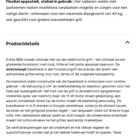
Flexibel opgesteld, stabiel in gebruik:
Vier rubberen wielen met
parkeerrem maken moeiteloos verplaatsen mogelijk en zorgen voor een
veilige stand – ontworpen voor een maximale draagkracht van 40 kg,
ook geschikt voor grotere hoeveelheden grill.
Productdetails
Echte BBQ-smaak ontstaat niet op een elektrische grill – die ontstaat boven
gloeiende houtskool, met rook, hitte en het juiste apparaat daarvoor. De
oneConcept
Sauenland is een houtskoolgrill die precies dat levert: een
authentieke grillervaring voor tuin, terras of de volgende kampeertrip.
De massieve stalen constructie van de Sauenland is ontworpen voor continu
gebruik – de behuizing is UV- en weerbestendig en daardoor geschikt voor het
hele jaar buitengebruik. Het hart van de grill is de elektrisch aangedreven
roterende spies van roestvrij staal: de 15 W motor draait gelijkmatig, een
aan/uit-schakelaar direct op de motor maakt de bediening eenvoudig. De
brandkamer is in 9 standen in hoogte verstelbaar, zodat je de afstand tussen
de kolen en het grillgoed precies regelt – van langzaam roken tot directe hoge
hitte. Het veerbelaste deksel opent en sluit soepel, de uitneembare kolenlade
maakt het schoonmaken na het grillen aanzienlijk makkelijker.
De ventilatieopeningen aan de onderkant en het deksel regelen de
zuurstoftoevoer zonder dat je het deksel helemaal hoeft te openen. Twee