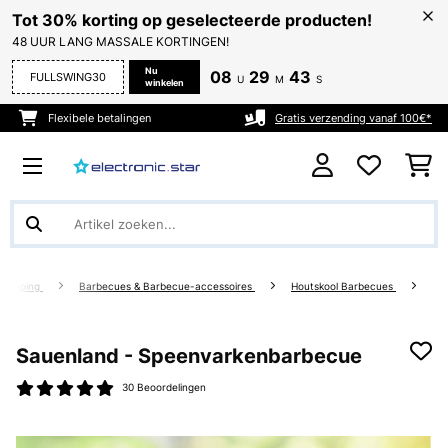
Tot 30% korting op geselecteerde producten!
48 UUR LANG MASSALE KORTINGEN!
Nu
08
29
42
FULLSWING30
U
M
S
winkelen
Flexibele betalingen
Gratis verzending vanaf 100€*
 Camping
Barbecues & Barbecue-accessoires
Houtskool Barbecues
Sauenland - Speenvarkenbarbecue
30 Beoordelingen