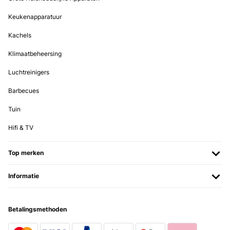
zu kaufen und wurden nicht enttäuscht.Das Spanferkel hatten wir
vorgebrüht bestellt,somit dauerte es nur gut 4Stunden auf dem
Keukenapparatuur
Grill. Es schmeckt sehr lecker. Ein Schwarzbier/Öl/Gewürz-Mix
drüber gestrichen und gut.Nur fürs nächste Mal sollte der Fleischer
Kachels
die Beine vor dem Brühen bereits an den Körper binden Wir mussten
die Beine kürzen da man sie nicht mehr biegen konnte.Aber es war
Klimaatbeheersing
für uns als völligster Spanferkel-Anfänger ein tolles Highlight.Wir
hatten ein 19,5kilo Spanferkel. völlig ausreichend. 30 satte gäste
Luchtreinigers
und noch übrig für die tage danach!und der grill ist für allerlei
andere dinge vorgeplant. großartige investition.
Barbecues
Amazon-Benutzer
Tuin
Vertaal
Hifi & TV
GECONTROLEERDE BEOORDELING
29/07/2022
Top merken
Leichter Aufbau Preis Leistung ist sehr gut
Informatie
Amazon-Benutzer
Vertaal
Betalingsmethoden