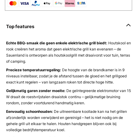
Top features
Echte BBQ-smaak die geen enkele elektrische grill biedt:
Houtskool en
rook creëren het aroma dat geen elektrische grill kan evenaren – de
Sauenland is ontworpen als houtskoolgrill met draaivorst voor tuin, terras
of camping.
Precieze temperatuurregeling:
De hoogte van de brandkamer is in 9
niveaus instelbaar, zodat je de afstand tussen de gloed en het grillgoed
exact kunt regelen – van langzaam roken tot directe hoge hitte.
Gelijkmatig garen zonder moeite:
De geïntegreerde elektromotor van 15
W draait de roestvrijstalen draaistok continu – gelijkmatige bruining
rondom, zonder voortdurend handmatig keren.
Eenvoudig schoonhouden:
De uitneembare koollade kan na het grillen
afzonderlijk worden verwijderd en gereinigd – het is niet nodig om de
gehele grill uit elkaar te halen. Houten handgrepen blijven ook bij
volledige bedrijfstemperatuur koel.