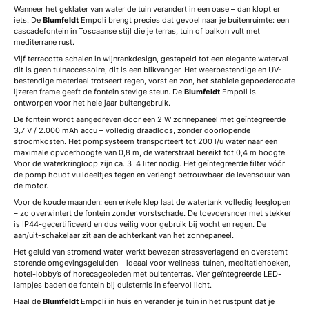
Wanneer het geklater van water de tuin verandert in een oase – dan klopt er
iets. De
Blumfeldt
Empoli brengt precies dat gevoel naar je buitenruimte: een
cascadefontein in Toscaanse stijl die je terras, tuin of balkon vult met
mediterrane rust.
Vijf terracotta schalen in wijnrankdesign, gestapeld tot een elegante waterval –
dit is geen tuinaccessoire, dit is een blikvanger. Het weerbestendige en UV-
bestendige materiaal trotseert regen, vorst en zon, het stabiele gepoedercoate
ijzeren frame geeft de fontein stevige steun. De
Blumfeldt
Empoli is
ontworpen voor het hele jaar buitengebruik.
De fontein wordt aangedreven door een 2 W zonnepaneel met geïntegreerde
3,7 V / 2.000 mAh accu – volledig draadloos, zonder doorlopende
stroomkosten. Het pompsysteem transporteert tot 200 l/u water naar een
maximale opvoerhoogte van 0,8 m, de waterstraal bereikt tot 0,4 m hoogte.
Voor de waterkringloop zijn ca. 3–4 liter nodig. Het geïntegreerde filter vóór
de pomp houdt vuildeeltjes tegen en verlengt betrouwbaar de levensduur van
de motor.
Voor de koude maanden: een enkele klep laat de watertank volledig leeglopen
– zo overwintert de fontein zonder vorstschade. De toevoersnoer met stekker
is IP44-gecertificeerd en dus veilig voor gebruik bij vocht en regen. De
aan/uit-schakelaar zit aan de achterkant van het zonnepaneel.
Het geluid van stromend water werkt bewezen stressverlagend en overstemt
storende omgevingsgeluiden – ideaal voor wellness-tuinen, meditatiehoeken,
hotel-lobby’s of horecagebieden met buitenterras. Vier geïntegreerde LED-
lampjes baden de fontein bij duisternis in sfeervol licht.
Haal de
Blumfeldt
Empoli in huis en verander je tuin in het rustpunt dat je