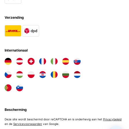
Me encanta pero mi perro me rompió 3 vasijas hay repuesto?
Usuario/a de amazon
Verzending
Vertaal
GECONTROLEERDE BEOORDELING
27/04/2024
Internationaal
Tengo la placa expuesta en el tejado y comienza a funcionar sobre
las 12 del mediodia, por la tarde ya cuando comienza a declinar el
sol, deja de funcionar. Aún no he conseguido que funcione de
noche, y no sé si la placa solar lleva algún tipo de batería.
Usuario/a de amazon
Vertaal
GECONTROLEERDE BEOORDELING
19/04/2024
Bescherming
Es muy bonita y encima es solar. Recomendable
Deze site wordt beschermd door reCAPTCHA en is onderhevig aan het
Privacybeleid
en de
Servicevoorwaarden
van Google.
Usuario/a de amazon