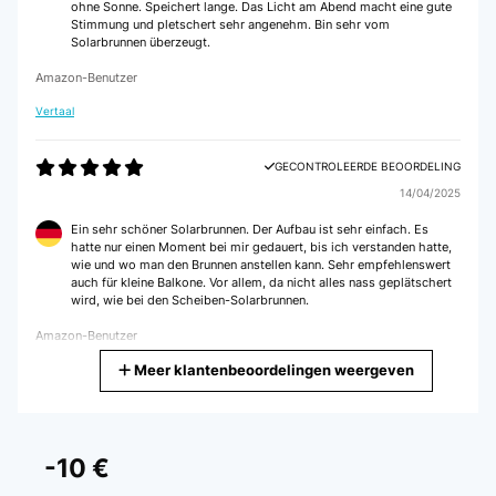
ohne Sonne. Speichert lange. Das Licht am Abend macht eine gute
Stimmung und pletschert sehr angenehm. Bin sehr vom
Solarbrunnen überzeugt.
Amazon-Benutzer
Vertaal
GECONTROLEERDE BEOORDELING
14/04/2025
Ein sehr schöner Solarbrunnen. Der Aufbau ist sehr einfach. Es
hatte nur einen Moment bei mir gedauert, bis ich verstanden hatte,
wie und wo man den Brunnen anstellen kann. Sehr empfehlenswert
auch für kleine Balkone. Vor allem, da nicht alles nass geplätschert
wird, wie bei den Scheiben-Solarbrunnen.
Amazon-Benutzer
Meer klantenbeoordelingen weergeven
Vertaal
GECONTROLEERDE BEOORDELING
20/07/2024
-10 €
Ainda não sei se funciona bem, porque ainda não abri a caixa, mas é