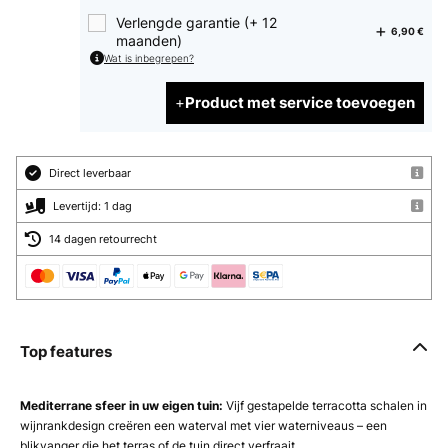
Verlengde garantie (+ 12
6,90 €
maanden)
Wat is inbegrepen?
Product met service toevoegen
Direct leverbaar
Levertijd: 1 dag
14 dagen retourrecht
Top features
Mediterrane sfeer in uw eigen tuin:
Vijf gestapelde terracotta schalen in
wijnrankdesign creëren een waterval met vier waterniveaus – een
blikvanger die het terras of de tuin direct verfraait.