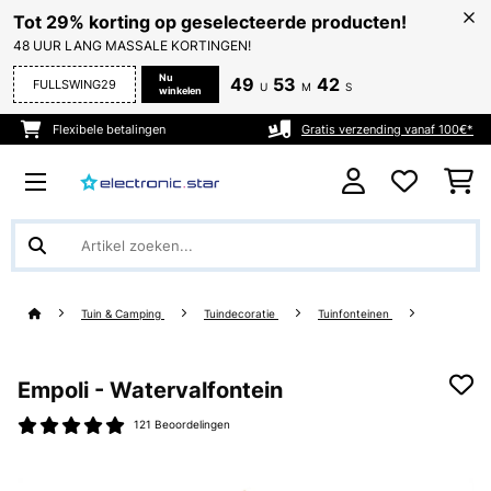
Tot 29% korting op geselecteerde producten!
48 UUR LANG MASSALE KORTINGEN!
Nu
49
53
42
FULLSWING29
U
M
S
winkelen
Flexibele betalingen
Gratis verzending vanaf 100€*
Tuin & Camping
Tuindecoratie
Tuinfonteinen
Empoli - Watervalfontein
121 Beoordelingen