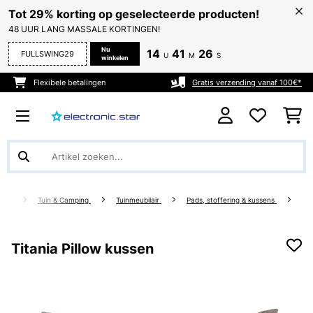
Tot 29% korting op geselecteerde producten!
48 UUR LANG MASSALE KORTINGEN!
Nu
14
41
25
FULLSWING29
U
M
S
winkelen
Flexibele betalingen
Gratis verzending vanaf 100€*
Tuin & Camping
Tuinmeubilair
Pads, stoffering & kussens
Titania Pillow kussen