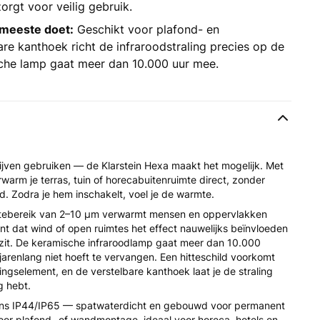
orgt voor veilig gebruik.
 meeste doet:
Geschikt voor plafond- en
e kanthoek richt de infraroodstraling precies op de
che lamp gaat meer dan 10.000 uur mee.
lijven gebruiken — de Klarstein Hexa maakt het mogelijk. Met
rm je terras, tuin of horecabuiten­ruimte direct, zonder
. Zodra je hem inschakelt, voel je de warmte.
engtebereik van 2–10 μm verwarmt mensen en oppervlakken
ent dat wind of open ruimtes het effect nauwelijks beïnvloeden
zit. De keramische infraroodlamp gaat meer dan 10.000
jarenlang niet hoeft te vervangen. Een hitteschild voorkomt
ngselement, en de verstelbare kanthoek laat je de straling
g hebt.
gens IP44/IP65 — spatwaterdicht en gebouwd voor permanent
oor plafond- of wandmontage, ideaal voor horeca, hotels en