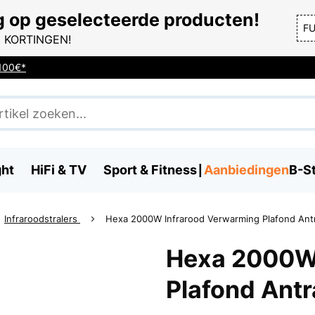
g op geselecteerde producten!
F
 KORTINGEN!
 100€*
ght
HiFi & TV
Sport & Fitness
Aanbiedingen
B-S
Infraroodstralers
Hexa 2000W Infrarood Verwarming Plafond Antr
Hexa 2000W 
Plafond Antr