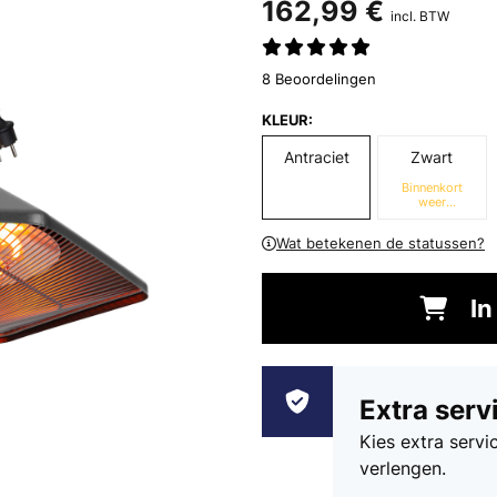
162,99 €
incl. BTW
8 Beoordelingen
KLEUR:
Antraciet
Zwart
Binnenkort
weer
beschikbaar
Wat betekenen de statussen?
In
Extra serv
Kies extra serv
verlengen.