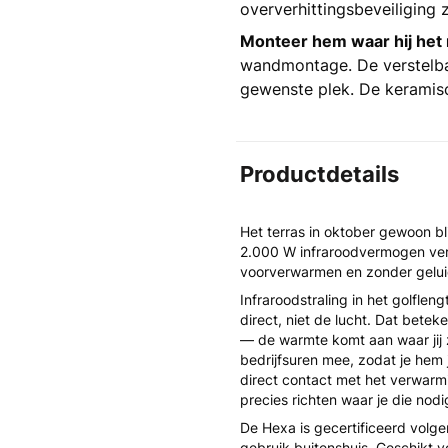
oververhittingsbeveiliging z
Monteer hem waar hij het
wandmontage. De verstelbar
gewenste plek. De keramis
Productdetails
Het terras in oktober gewoon b
2.000 W infraroodvermogen verwa
voorverwarmen en zonder geluid
Infraroodstraling in het golfl
direct, niet de lucht. Dat betek
— de warmte komt aan waar jij 
bedrijfsuren mee, zodat je hem 
direct contact met het verwarmi
precies richten waar je die nodi
De Hexa is gecertificeerd vol
gebruik buitenshuis. Geschikt v