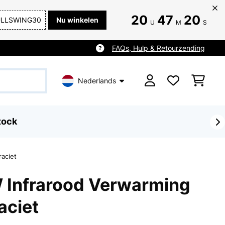
20
47
18
ULLSWING30
Nu winkelen
U
M
S
FAQs, Hulp & Retourzending
Nederlands
tock
aciet
Infrarood Verwarming
aciet