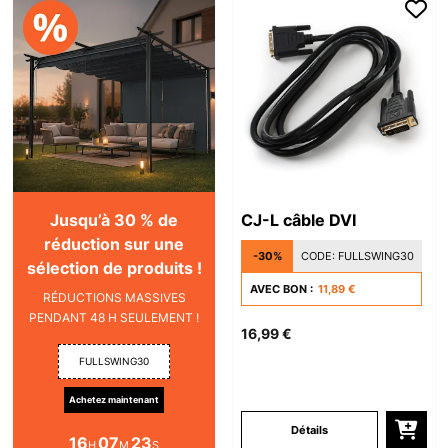
Jusqu’à 30 % de
CJ-L câble DVI
réduction sur une
-30%
CODE:
FULLSWING30
sélection de produits !
AVEC BON :
11,89 €
RÉDUCTIONS MASSIVES
PENDANT 48 H SEULEMENT !
16,99 €
FULLSWING30
Achetez maintenant
Détails
16
07
23
H
M
S