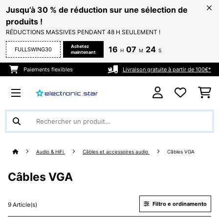
Jusqu’à 30 % de réduction sur une sélection de
produits !
RÉDUCTIONS MASSIVES PENDANT 48 H SEULEMENT !
Achetez
16
07
22
FULLSWING30
H
M
S
maintenant
Paiements flexibles
Livraison gratuite à partir de 100€*
Audio & HiFi
Câbles et accessoires audio
Câbles VGA
Câbles VGA
Filtro e ordinamento
9 Article(s)