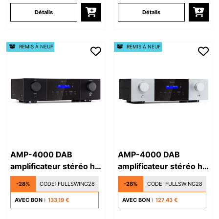
Détails
Détails
REMIS À NEUF
REMIS À NEUF
AMP-4000 DAB
AMP-4000 DAB
amplificateur stéréo hi-
amplificateur stéréo hi-
fi
fi
-28%
CODE:
FULLSWING28
-28%
CODE:
FULLSWING28
AVEC BON :
133,19 €
AVEC BON :
127,43 €