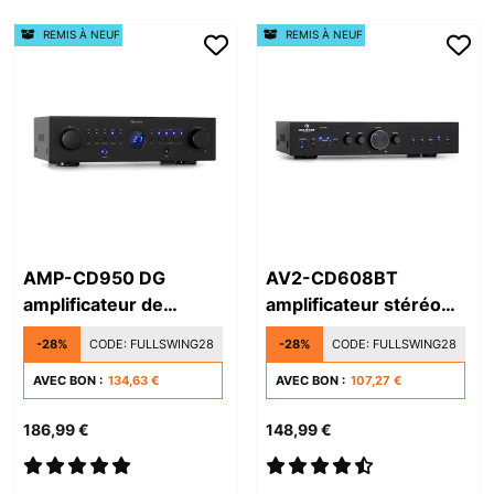
REMIS À NEUF
REMIS À NEUF
AMP-CD950 DG
AV2-CD608BT
amplificateur de
amplificateur stéréo
puissance
HiFi
-28%
CODE:
FULLSWING28
-28%
CODE:
FULLSWING28
AVEC BON :
134,63 €
AVEC BON :
107,27 €
186,99 €
148,99 €