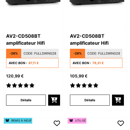
AV2-CD508BT
AV2-CD508BT
amplificateur Hifi
amplificateur Hifi
-28%
CODE:
FULLSWING28
-28%
CODE:
FULLSWING28
AVEC BON :
87,11 €
AVEC BON :
76,31 €
120,99 €
105,99 €
Détails
Détails
REMIS À NEUF
UTILISÉ