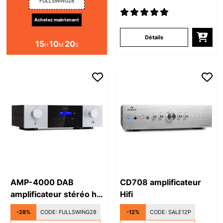
FULLSWING28
Achetez maintenant
Détails
15
10
19
H
M
S
AMP-4000 DAB
CD708 amplificateur
amplificateur stéréo hi-
Hifi
fi
-28%
CODE:
FULLSWING28
-12%
CODE:
SALE12P