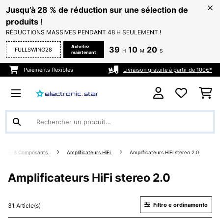
Jusqu’à 28 % de réduction sur une sélection de
produits !
RÉDUCTIONS MASSIVES PENDANT 48 H SEULEMENT !
Achetez
39
10
19
FULLSWING28
H
M
S
maintenant
Paiements flexibles
Livraison gratuite à partir de 100€*
s HiFi & Composants
Amplificateurs HiFi
Amplificateurs HiFi stereo 2.0
Amplificateurs HiFi stereo 2.0
Filtro e ordinamento
31 Article(s)