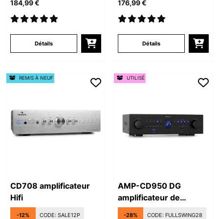
184,99 €
176,99 €
Détails
Détails
REMIS À NEUF
UTILISÉ
CD708 amplificateur
AMP-CD950 DG
Hifi
amplificateur de
puissance
-12%
CODE:
SALE12P
-28%
CODE:
FULLSWING28