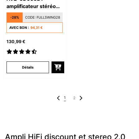
amplificateur stéréo
HiFi
-28%
CODE:
FULLSWING28
AVEC BON :
94,31 €
130,99 €
Détails
1
2
Ampli HiFi discount et stereo 2.0