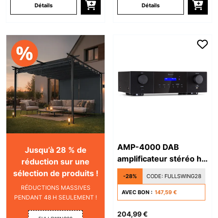
Détails
Détails
AMP-4000 DAB
Jusqu’à 28 % de
amplificateur stéréo hi-
réduction sur une
fi
sélection de produits !
-28%
CODE:
FULLSWING28
RÉDUCTIONS MASSIVES
AVEC BON :
147,59 €
PENDANT 48 H SEULEMENT !
204,99 €