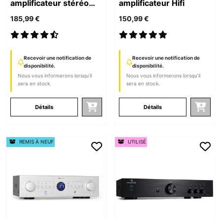
amplificateur stéréo
amplificateur Hifi
HiFi
185,99 €
150,99 €
Recevoir une notification de
Recevoir une notification de
disponibilité.
disponibilité.
Nous vous informerons lorsqu’il
Nous vous informerons lorsqu’il
sera en stock.
sera en stock.
Détails
Détails
REMIS À NEUF
UTILISÉ