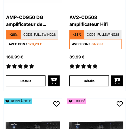
AMP-CD950 DG
AV2-CD508
amplificateur de
amplificateur Hifi
puissance
-28%
CODE:
FULLSWING28
-28%
CODE:
FULLSWING28
AVEC BON :
120,23 €
AVEC BON :
64,79 €
166,99 €
89,99 €
Détails
Détails
REMIS À NEUF
UTILISÉ