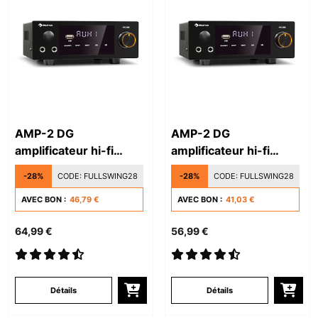
AMP-2 DG
AMP-2 DG
amplificateur hi-fi
amplificateur hi-fi
stéréo
stéréo
-28%
CODE:
FULLSWING28
-28%
CODE:
FULLSWING28
AVEC BON :
46,79 €
AVEC BON :
41,03 €
64,99 €
56,99 €
Détails
Détails