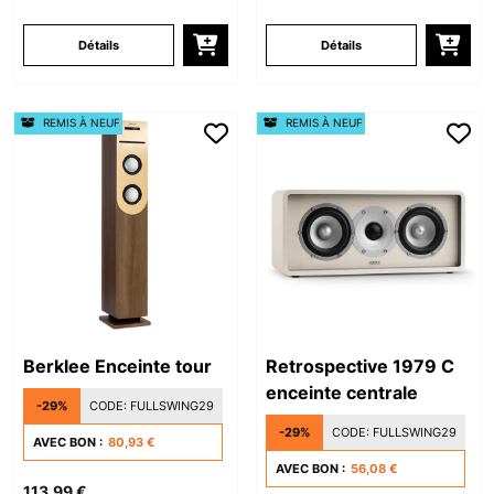
Détails
Détails
REMIS À NEUF
REMIS À NEUF
Berklee Enceinte tour
Retrospective 1979 C
enceinte centrale
-29%
CODE:
FULLSWING29
-29%
CODE:
FULLSWING29
AVEC BON :
80,93 €
AVEC BON :
56,08 €
113,99 €