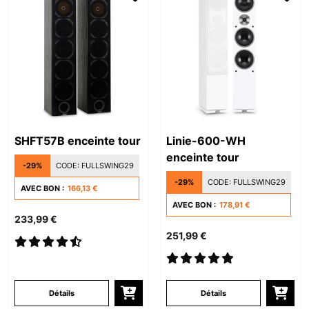
SHFT57B enceinte tour
Linie-600-WH
enceinte tour
-29%
CODE:
FULLSWING29
-29%
CODE:
FULLSWING29
AVEC BON :
166,13 €
AVEC BON :
178,91 €
233,99 €
251,99 €
Détails
Détails