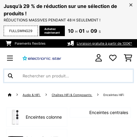
Jusqu’à 29 % de réduction sur une sélection de
produits !
RÉDUCTIONS MASSIVES PENDANT 48 H SEULEMENT !
Achetez
10
01
08
FULLSWING29
H
M
S
maintenant
Paiements flexibles
Livraison gratuite à partir de 100€*
Audio & HiFi
Chaînes HiFi & Composants
Enceintes HiFi
Enceintes centrales
Enceintes colonne