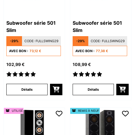
Subwoofer série 501
Subwoofer série 501
Slim
Slim
-29%
CODE:
FULLSWING29
-29%
CODE:
FULLSWING29
AVEC BON :
73,12 €
AVEC BON :
77,38 €
102,99 €
108,99 €
Détails
Détails
UTILISÉ
REMIS À NEUF