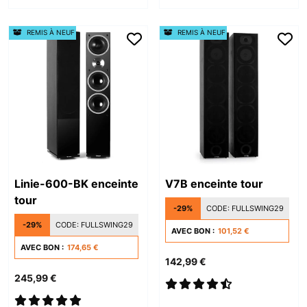
REMIS À NEUF
REMIS À NEUF
Linie-600-BK enceinte
V7B enceinte tour
tour
-29%
CODE:
FULLSWING29
-29%
CODE:
FULLSWING29
AVEC BON :
101,52 €
AVEC BON :
174,65 €
142,99 €
245,99 €