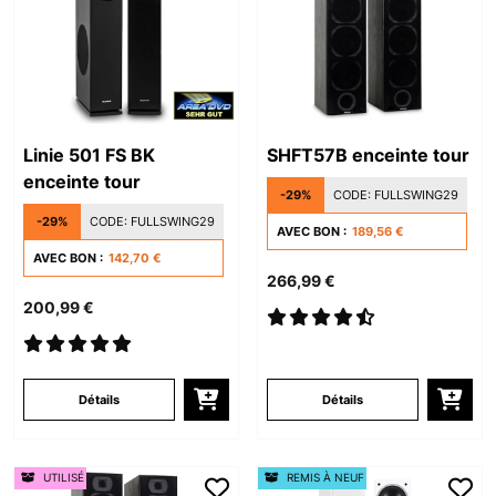
Linie 501 FS BK
SHFT57B enceinte tour
enceinte tour
-29%
CODE:
FULLSWING29
-29%
CODE:
FULLSWING29
AVEC BON :
189,56 €
AVEC BON :
142,70 €
266,99 €
200,99 €
Détails
Détails
UTILISÉ
REMIS À NEUF