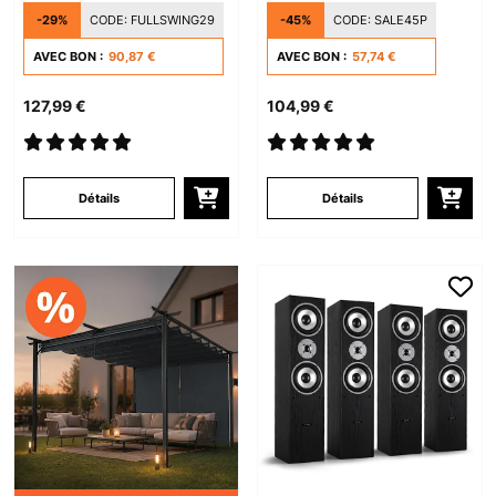
-29%
CODE:
FULLSWING29
-45%
CODE:
SALE45P
AVEC BON :
90,87 €
AVEC BON :
57,74 €
127,99 €
104,99 €
Détails
Détails