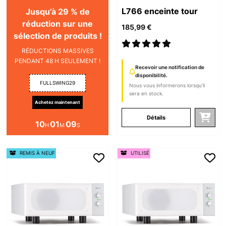
L766 enceinte tour
Jusqu’à 29 % de
réduction sur une
185,99 €
sélection de produits !
RÉDUCTIONS MASSIVES
PENDANT 48 H SEULEMENT !
Recevoir une notification de
disponibilité.
FULLSWING29
Nous vous informerons lorsqu’il
sera en stock.
Achetez maintenant
Détails
10
01
09
H
M
S
REMIS À NEUF
UTILISÉ