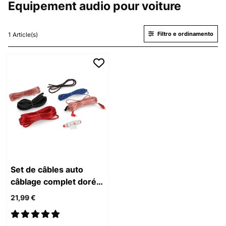
Equipement audio pour voiture
Filtro e ordinamento
1 Article(s)
Set de câbles auto
câblage complet doré
60A AGU
21,99 €