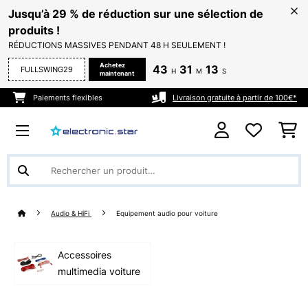
Jusqu’à 29 % de réduction sur une sélection de
produits !
RÉDUCTIONS MASSIVES PENDANT 48 H SEULEMENT !
Achetez
43
31
12
FULLSWING29
H
M
S
maintenant
Paiements flexibles
Livraison gratuite à partir de 100€*
Audio & HiFi
Equipement audio pour voiture
Accessoires
multimedia voiture