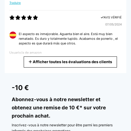
Traduire
AVIS VÉRIFIÉ
28/09/2024
AVIS VÉRIFIÉ
belle qualité. paraît assez solide et devrait durée dans le temps.
07/05/2024
Utilisateur d'Amazon
El aspecto es inmejorable. Aguanta bien el aire. Está muy bien
rematado. Es duro y totalmente tupido. Acabamos de ponerlo , el
aspecto es que durará más que otros.
AVIS VÉRIFIÉ
Usuario/a de amazon
24/05/2024
Afficher toutes les évaluations des clients
Traduire
Qualité prix . Pratique avec sa corde pour fixer les
anneaux.recommandable
AVIS VÉRIFIÉ
Utilisateur d'Amazon
12/03/2024
-10 €
Abdeckplane Alles bestens, danke
AVIS VÉRIFIÉ
Abonnez-vous à notre newsletter et
29/12/2023
Amazon-Benutzer
obtenez une remise de 10 €* sur votre
J'utilise cette bâche pour couvrir mon bois de chauffage. Je la pensais
prochain achat.
Traduire
plus solide. Mais mon choix était restreint par rapport à mes dimensions.
Je verrai la solidité dans le temps.
Inscrivez-vous à notre newsletter pour être parmi les premiers
AVIS VÉRIFIÉ
Utilisateur d'Amazon
informés des prochaines promotions.