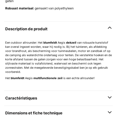
gaten
Robuust materiaal
: gemaakt van polyethyleen
Description de produit
Een outdoor allrounder: Het
blumfeldt
Aegis
dekzeil
van robuuste kunststof
kan overal ingezet worden, waar hij nodig is. Bij het tuinieren, als afdekking
voor brandhout, als bescherming voor tuinmeubelen, motor en zandbak of op
de camping als waterdichte onderlaag voor tenten. De versterkte hoeken en de
korte afstand tussen de gaten zorgen voor een hoge belastbaarheid. Het
slijtvaste materiaal is vuilafstotend, watervast en beschermt ook tegen
zonnestralen. Met de meegeleverde bevestigingskabel ben je op elk gebruik
voorbereid.
Het
blumfeldt
Aegis
multifunctionele zeil
is een echte allrounder!
Caractéristiques
Dimensions et fiche technique