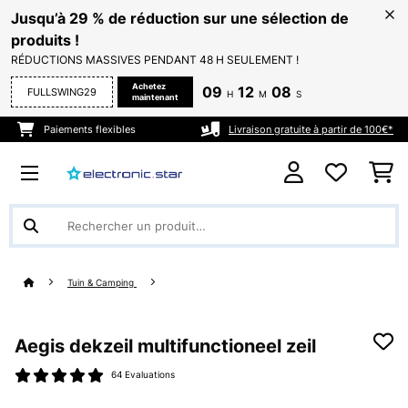
Jusqu’à 29 % de réduction sur une sélection de
produits !
RÉDUCTIONS MASSIVES PENDANT 48 H SEULEMENT !
Achetez
09
12
08
FULLSWING29
H
M
S
maintenant
Paiements flexibles
Livraison gratuite à partir de 100€*
Tuin & Camping
Aegis dekzeil multifunctioneel zeil
64 Evaluations