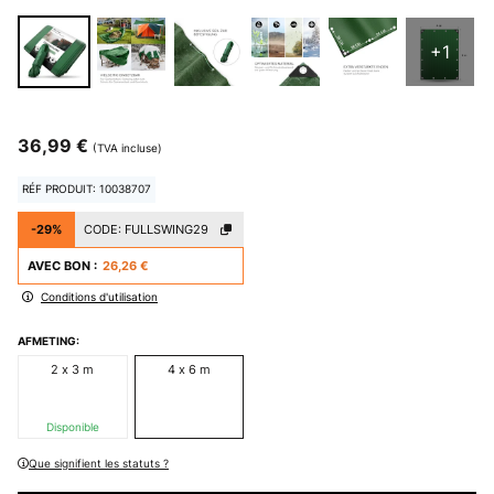
+1
36,99 €
(TVA incluse)
RÉF PRODUIT: 10038707
-29%
CODE:
FULLSWING29
AVEC BON :
26,26 €
Conditions d'utilisation
AFMETING:
2 x 3 m
4 x 6 m
Disponible
Que signifient les statuts ?