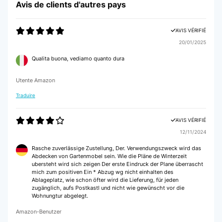
Avis de clients d'autres pays
AVIS VÉRIFIÉ
14/11/2024
AVIS VÉRIFIÉ
produit conforme a la description
20/01/2025
Utilisateur d'Amazon
Qualita buona, vediamo quanto dura
AVIS VÉRIFIÉ
Utente Amazon
12/11/2024
Traduire
bien
AVIS VÉRIFIÉ
Utilisateur d'Amazon
12/11/2024
Rasche zuverlässige Zustellung, Der. Verwendungszweck wird das
AVIS VÉRIFIÉ
Abdecken von Gartenmobel sein. Wie die Pläne de Winterzeit
10/11/2024
ubersteht wird sich zeigen Der erste Eindruck der Plane überrascht
mich zum positiven Ein * Abzug wg nicht einhalten des
Idéale pour protéger les bûches pour ma cheminée et les attaches m’ont
Ablageplatz, wie schon öfter wird die Lieferung, für jeden
permis de bien la caler pour éviter qu’elle ne s’envole.
zugänglich, aufs Postkastl und nicht wie gewünscht vor die
Wohnungtur abgelegt.
Utilisateur d'Amazon
Amazon-Benutzer