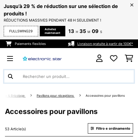
Jusqu’à 29 % de réduction sur une sélection de
produits !
RÉDUCTIONS MASSIVES PENDANT 48 H SEULEMENT !
Achetez
13
35
09
FULLSWING29
H
M
S
maintenant
Paiements flexibles
Livraison gratuite à partir de 100€*
ardin & Bricolage
Pavillons pour réceptions
Accessoires pour pavillons
Accessoires pour pavillons
Filtro e ordinamento
53 Article(s)