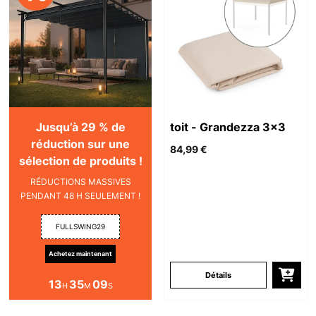
Jusqu’à 29 % de
toit - Grandezza 3x3
réduction sur une
84,99 €
sélection de produits !
RÉDUCTIONS MASSIVES
PENDANT 48 H SEULEMENT !
FULLSWING29
Achetez maintenant
Détails
13
35
08
H
M
S