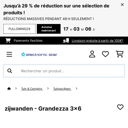
Jusqu’à 29 % de réduction sur une sélection de
produits !
RÉDUCTIONS MASSIVES PENDANT 48 H SEULEMENT !
Achetez
17
03
04
FULLSWING29
H
M
S
maintenant
Paiements flexibles
Livraison gratuite à partir de 100€*
Tuin & Camping
Tuinpaviljoen
zijwanden - Grandezza 3x6