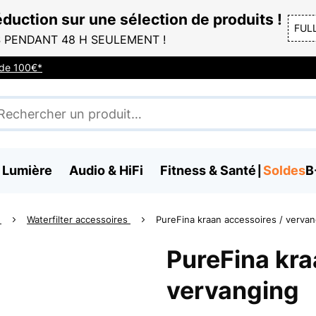
duction sur une sélection de produits !
FUL
 PENDANT 48 H SEULEMENT !
r de 100€*
 Lumière
Audio & HiFi
Fitness & Santé
Soldes
B
s
Waterfilter accessoires
PureFina kraan accessoires / verva
PureFina kra
vervanging