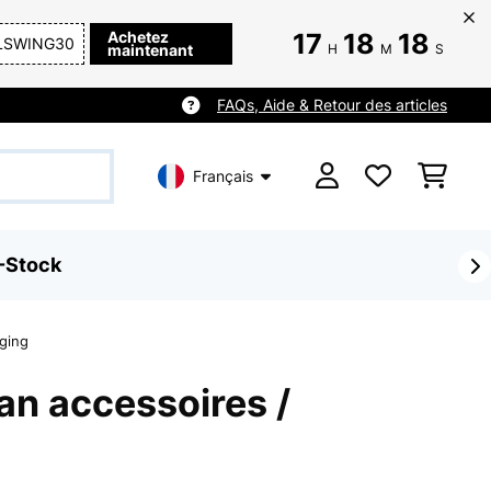
Achetez
17
18
17
LSWING30
maintenant
H
M
S
FAQs, Aide & Retour des articles
Français
-Stock
nging
an accessoires /