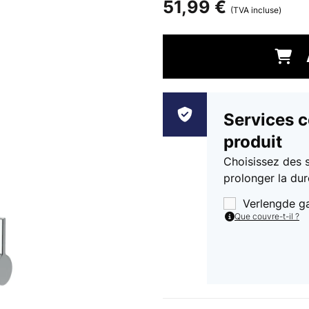
51,99 €
(TVA incluse)
Services 
produit
Choisissez des 
prolonger la dur
Verlengde g
Que couvre-t-il ?