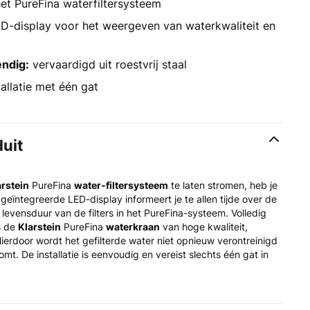
et PureFina waterfiltersysteem
D-display voor het weergeven van waterkwaliteit en
ndig:
vervaardigd uit roestvrij staal
allatie met één gat
duit
arstein
PureFina
water-filtersysteem
te laten stromen, heb je
geïntegreerde LED-display informeert je te allen tijde over de
 levensduur van de filters in het PureFina-systeem. Volledig
is de
Klarstein
PureFina
waterkraan
van hoge kwaliteit,
ierdoor wordt het gefilterde water niet opnieuw verontreinigd
t. De installatie is eenvoudig en vereist slechts één gat in