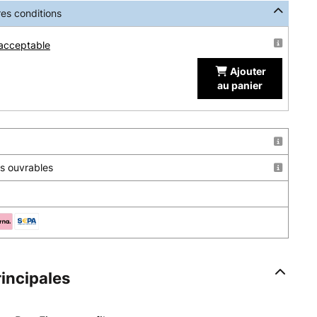
res conditions
 acceptable
Ajouter
au panier
urs ouvrables
rincipales