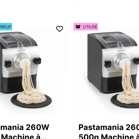
 NEUF
UTILISÉ
amania 260W
Pastamania 2
 Machine à
500g Machine 