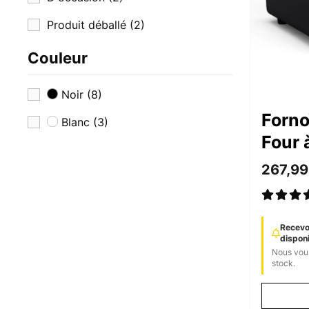
Produit déballé
(2)
Couleur
Noir
(8)
Forn
Blanc
(3)
Four 
Élect
267,99
Recevoi
disponi
Nous vous
stock.