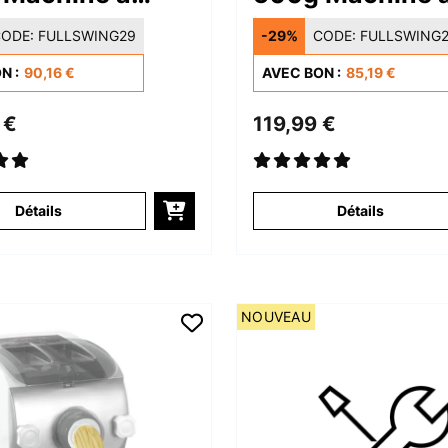
 Noir
Pâtes Noir
ODE:
FULLSWING29
-29%
CODE:
FULLSWING
N :
90,16 €
AVEC BON :
85,19 €
 €
119,99 €
Détails
Détails
NOUVEAU