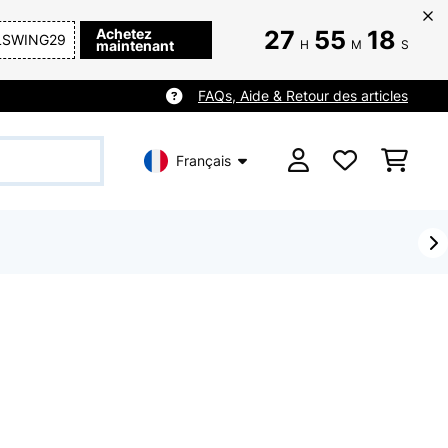
Achetez
27
55
16
LSWING29
maintenant
H
M
S
FAQs, Aide & Retour des articles
Français