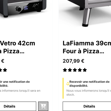
oVetro 42cm
LaFiamma 39c
à Pizza
Four à Pizza
rique Noir
Électrique Noir
 €
207,99 €
r une notification de
Recevoir une notification de
bilité.
disponibilité.
 informerons lorsqu’il sera en
Nous vous informerons lorsqu’il 
stock.
Détails
Détails