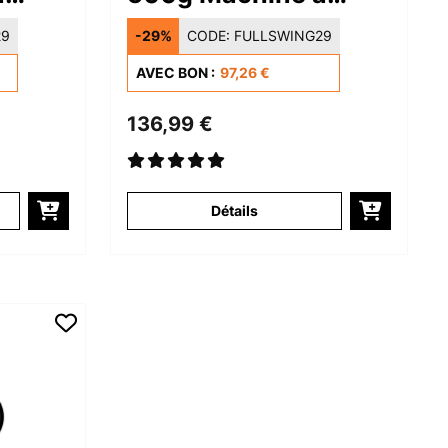
Pâtes Blanc
29
-29%
CODE:
FULLSWING29
AVEC BON :
97,26 €
136,99 €
Détails