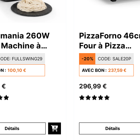
amania 260W
PizzaForno 46
 Machine à
Four à Pizza
 Noir
Électrique Noir
ODE:
FULLSWING29
-20%
CODE:
SALE20P
N :
100,10 €
AVEC BON :
237,59 €
 €
296,99 €
Détails
Détails