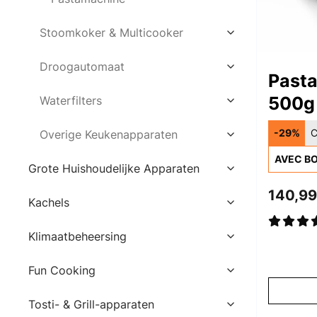
Stoomkoker & Multicooker
Droogautomaat
Past
500g
Waterfilters
Pâtes
-29%
C
Overige Keukenapparaten
AVEC BO
Grote Huishoudelijke Apparaten
140,99
Kachels
Klimaatbeheersing
Fun Cooking
Tosti- & Grill-apparaten