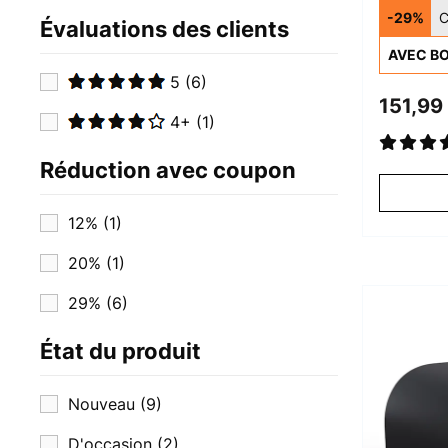
Pâtes
-29%
C
Évaluations des clients
AVEC BO
5
(6)
151,99
4+
(1)
Réduction avec coupon
12%
(1)
20%
(1)
29%
(6)
État du produit
Nouveau
(9)
D'occasion
(2)