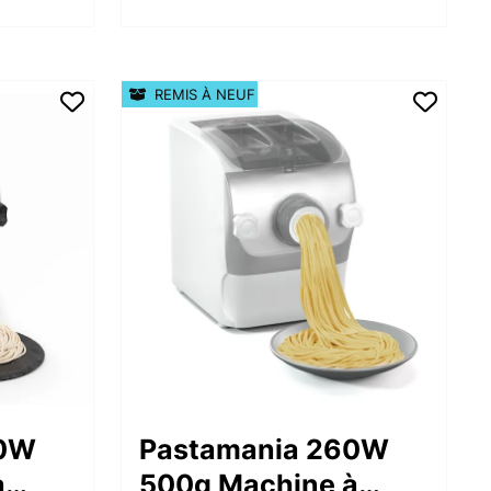
REMIS À NEUF
60W
Pastamania 260W
à
500g Machine à