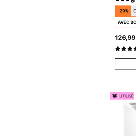
Pâtes
-29%
C
AVEC BO
126,99
UTILISÉ