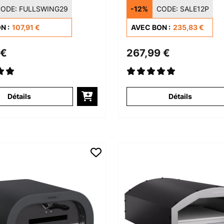
 Blanc
ODE:
FULLSWING29
-12%
CODE:
SALE12P
N :
107,91 €
AVEC BON :
235,83 €
 €
267,99 €
Détails
Détails