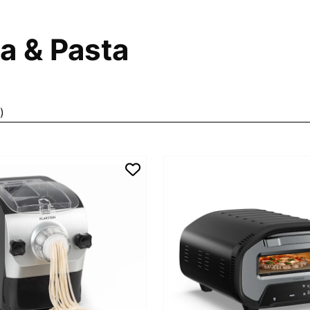
a & Pasta
)