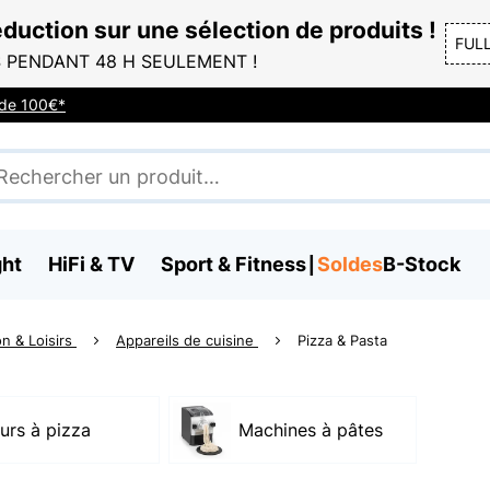
duction sur une sélection de produits !
FUL
 PENDANT 48 H SEULEMENT !
r de 100€*
ght
HiFi & TV
Sport & Fitness
Soldes
B-Stock
n & Loisirs
Appareils de cuisine
Pizza & Pasta
urs à pizza
Machines à pâtes