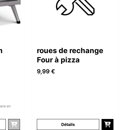
m
roues de rechange
Four à pizza
9,99 €
sera en
Détails