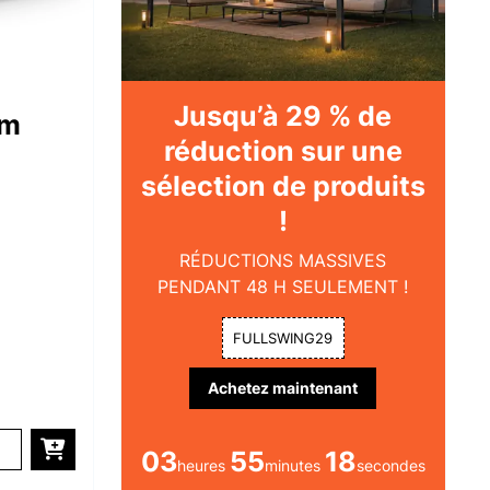
Jusqu’à 29 % de
cm
réduction sur une
sélection de produits
!
RÉDUCTIONS MASSIVES
PENDANT 48 H SEULEMENT !
FULLSWING29
Achetez maintenant
03
55
16
heures
minutes
secondes