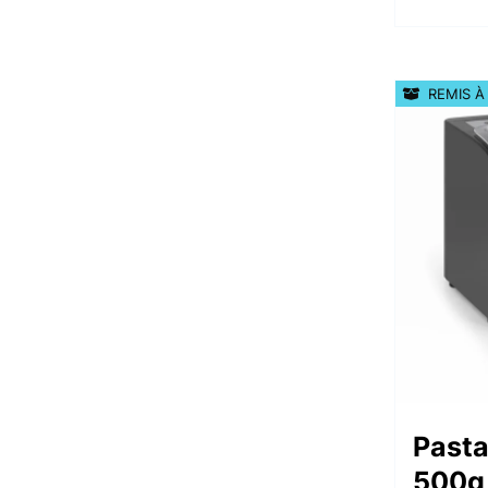
REMIS À
Past
500g