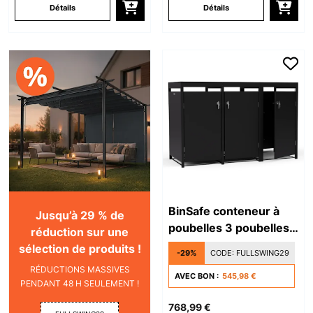
Détails
Détails
BinSafe conteneur à
Jusqu’à 29 % de
poubelles 3 poubelles
réduction sur une
jusqu'à 240 L résistant
sélection de produits !
-29%
CODE:
FULLSWING29
aux intempéries,
RÉDUCTIONS MASSIVES
verrouillable,
AVEC BON :
545,98 €
PENDANT 48 H SEULEMENT !
végétalisé, acier
768,99 €
galvanisé