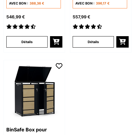
AVEC BON :
388,36 €
verrouillable,
AVEC BON :
396,17 €
végétalisé, acier
546,99 €
557,99 €
galvanisé
Détails
Détails
BinSafe Box pour