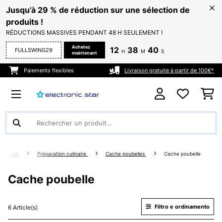
Jusqu’à 29 % de réduction sur une sélection de
produits !
RÉDUCTIONS MASSIVES PENDANT 48 H SEULEMENT !
Achetez
12
38
40
FULLSWING29
H
M
S
maintenant
Paiements flexibles
Livraison gratuite à partir de 100€*
 cuisine
Préparation culinaire
Cache poubelles
Cache poubelle
Cache poubelle
Filtro e ordinamento
6 Article(s)