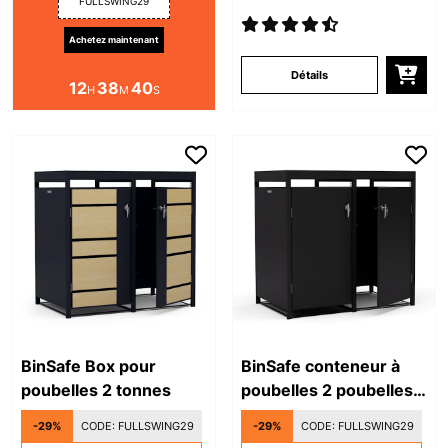
FULLSWING29
Achetez maintenant
Détails
12
38
40
H
M
S
BinSafe Box pour
BinSafe conteneur à
poubelles 2 tonnes
poubelles 2 poubelles
jusqu'à 240 L résistant
-29%
CODE:
FULLSWING29
-29%
CODE:
FULLSWING29
aux intempéries,