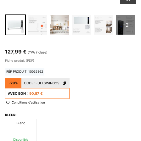
+2
127,99 €
(TVA incluse)
Fiche produit (PDF)
RÉF PRODUIT: 10035362
-29%
CODE:
FULLSWING29
AVEC BON :
90,87 €
Conditions d'utilisation
KLEUR:
Blanc
Disponible