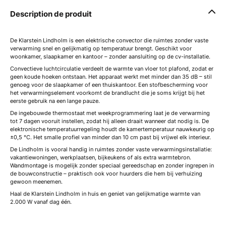
Description de produit
De Klarstein Lindholm is een elektrische convector die ruimtes zonder vaste
verwarming snel en gelijkmatig op temperatuur brengt. Geschikt voor
woonkamer, slaapkamer en kantoor – zonder aansluiting op de cv-installatie.
Convectieve luchtcirculatie verdeelt de warmte van vloer tot plafond, zodat er
geen koude hoeken ontstaan. Het apparaat werkt met minder dan 35 dB – stil
genoeg voor de slaapkamer of een thuiskantoor. Een stofbescherming voor
het verwarmingselement voorkomt de brandlucht die je soms krijgt bij het
eerste gebruik na een lange pauze.
De ingebouwde thermostaat met weekprogrammering laat je de verwarming
tot 7 dagen vooruit instellen, zodat hij alleen draait wanneer dat nodig is. De
elektronische temperatuurregeling houdt de kamertemperatuur nauwkeurig op
±0,5 °C. Het smalle profiel van minder dan 10 cm past bij vrijwel elk interieur.
De Lindholm is vooral handig in ruimtes zonder vaste verwarmingsinstallatie:
vakantiewoningen, werkplaatsen, bijkeukens of als extra warmtebron.
Wandmontage is mogelijk zonder speciaal gereedschap en zonder ingrepen in
de bouwconstructie – praktisch ook voor huurders die hem bij verhuizing
gewoon meenemen.
Haal de Klarstein Lindholm in huis en geniet van gelijkmatige warmte van
2.000 W vanaf dag één.