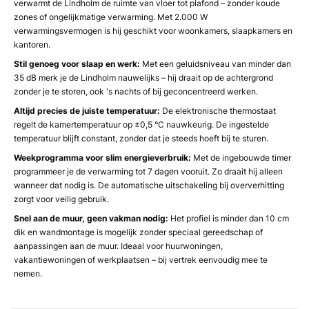
verwarmt de Lindholm de ruimte van vloer tot plafond – zonder koude
zones of ongelijkmatige verwarming. Met 2.000 W
verwarmingsvermogen is hij geschikt voor woonkamers, slaapkamers en
kantoren.
Stil genoeg voor slaap en werk:
Met een geluidsniveau van minder dan
35 dB merk je de Lindholm nauwelijks – hij draait op de achtergrond
zonder je te storen, ook 's nachts of bij geconcentreerd werken.
Altijd precies de juiste temperatuur:
De elektronische thermostaat
regelt de kamertemperatuur op ±0,5 °C nauwkeurig. De ingestelde
temperatuur blijft constant, zonder dat je steeds hoeft bij te sturen.
Weekprogramma voor slim energieverbruik:
Met de ingebouwde timer
programmeer je de verwarming tot 7 dagen vooruit. Zo draait hij alleen
wanneer dat nodig is. De automatische uitschakeling bij oververhitting
zorgt voor veilig gebruik.
Snel aan de muur, geen vakman nodig:
Het profiel is minder dan 10 cm
dik en wandmontage is mogelijk zonder speciaal gereedschap of
aanpassingen aan de muur. Ideaal voor huurwoningen,
vakantiewoningen of werkplaatsen – bij vertrek eenvoudig mee te
nemen.