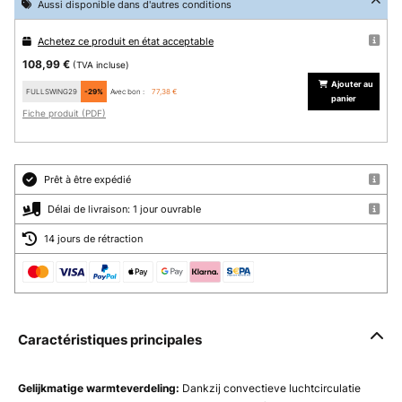
Aussi disponible dans d'autres conditions
Achetez ce produit en état acceptable
108,99 €
(TVA incluse)
Ajouter au
FULLSWING29
-29%
Avec bon :
77,38 €
panier
Fiche produit (PDF)
Prêt à être expédié
Délai de livraison: 1 jour ouvrable
14 jours de rétraction
Caractéristiques principales
Gelijkmatige warmteverdeling:
Dankzij convectieve luchtcirculatie