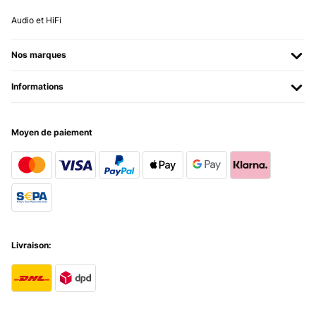
Amazon-Benutzer
Audio et HiFi
Traduire
Nos marques
AVIS VÉRIFIÉ
25/07/2021
Informations
Bei der Lieferung hatte das Gerät bereits sichtbare Dellen an der
Bedientafel und die Fernbedienung funktioniert nicht; zudem ging
die Plastikverschalung bei der Rollenanbringung sofort zu Bruch.
Moyen de paiement
Zur Leistung: dem ersten Eindruck nach lässt sich das Gerät gut und
schnell aufheizen
Amazon-Benutzer
Traduire
AVIS VÉRIFIÉ
03/06/2021
Livraison:
Alles wie beschrieben,klappt alles wunderbar. Sehr zu empfehlen
Amazon-Benutzer