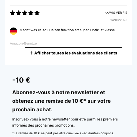
AVIS VÉRIFIÉ
14/08/2025
Macht was es soll.Heizen funktioniert super. Optik ist klasse.
Amazon-Benutzer
Afficher toutes les évaluations des clients
Traduire
AVIS VÉRIFIÉ
18/12/2023
-10 €
Alles prima! Würde ich jederzeit weiterempfehlen.
Abonnez-vous à notre newsletter et
Amazon-Benutzer
obtenez une remise de 10 €* sur votre
prochain achat.
Traduire
Inscrivez-vous à notre newsletter pour être parmi les premiers
AVIS VÉRIFIÉ
informés des prochaines promotions.
21/10/2023
*La remise de 10 € ne peut pas être cumulée avec d’autres coupons.