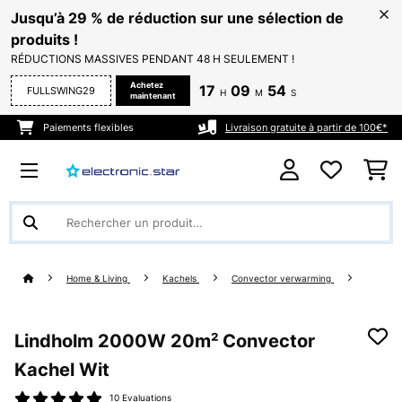
Jusqu’à 29 % de réduction sur une sélection de
produits !
RÉDUCTIONS MASSIVES PENDANT 48 H SEULEMENT !
Achetez
17
09
53
FULLSWING29
H
M
S
maintenant
Paiements flexibles
Livraison gratuite à partir de 100€*
Home & Living
Kachels
Convector verwarming
Lindholm 2000W 20m² Convector
Kachel Wit
10 Evaluations