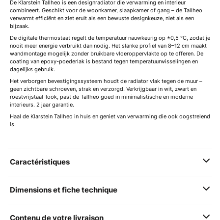
De Klarstein Tallheo is een designradiator die verwarming en interieur
combineert. Geschikt voor de woonkamer, slaapkamer of gang – de Tallheo
verwarmt efficiënt en ziet eruit als een bewuste designkeuze, niet als een
bijzaak.
De digitale thermostaat regelt de temperatuur nauwkeurig op ±0,5 °C, zodat je
nooit meer energie verbruikt dan nodig. Het slanke profiel van 8–12 cm maakt
wandmontage mogelijk zonder bruikbare vloeroppervlakte op te offeren. De
coating van epoxy-poederlak is bestand tegen temperatuurwisselingen en
dagelijks gebruik.
Het verborgen bevestigingssysteem houdt de radiator vlak tegen de muur –
geen zichtbare schroeven, strak en verzorgd. Verkrijgbaar in wit, zwart en
roestvrijstaal-look, past de Tallheo goed in minimalistische en moderne
interieurs. 2 jaar garantie.
Haal de Klarstein Tallheo in huis en geniet van verwarming die ook oogstrelend
is.
Caractéristiques
Dimensions et fiche technique
Contenu de votre livraison