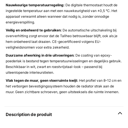
Nauwkeurige temperatuurregeling:
De digitale thermostaat houdt de
ingestelde temperatuur aan met een nauwkeurigheid van ±0,5 °C. Het
apparaat verwarmt alleen wanneer dat nodig is, zonder onnodige
energieverspilling.
Veilig en onbeheerd te gebruiken:
De automatische uitschakeling bij
oververhitting zorgt ervoor dat de Tallheo betrouwbaar blijft, ook als je
hem onbeheerd laat draaien. CE-gecertificeerd volgens EU-
veiligheidsnormen voor extra zekerheid.
Duurzame afwerking in drie uitvoeringen:
De coating van epoxy-
poederlak is bestand tegen temperatuurwisselingen en dagelijks gebruik.
Beschikbaar in wit, zwart en roestvrijstaal-look – passend bij
uiteenlopende interieurstielen.
Vlak tegen de muur, geen vloerruimte kwijt:
Het profiel van 8–12 cm en
het verborgen bevestigingssysteem houden de radiator strak aan de
muur. Geen zichtbare schroeven, geen uitsteeksels die ruimte innemen.
Description de produit