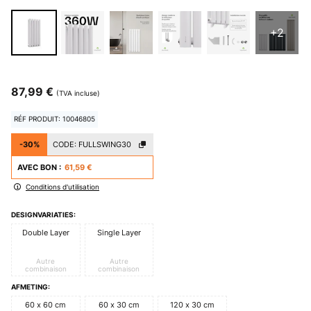
+2
87,99 €
(TVA incluse)
RÉF PRODUIT: 10046805
-30%
CODE:
FULLSWING30
AVEC BON :
61,59 €
Conditions d'utilisation
DESIGNVARIATIES:
Double Layer
Single Layer
Autre
Autre
combinaison
combinaison
AFMETING:
60 x 60 cm
60 x 30 cm
120 x 30 cm