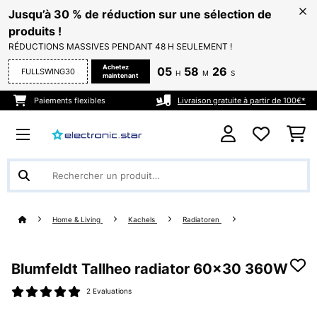
Jusqu’à 30 % de réduction sur une sélection de
produits !
RÉDUCTIONS MASSIVES PENDANT 48 H SEULEMENT !
Achetez
05
58
25
FULLSWING30
H
M
S
maintenant
Paiements flexibles
Livraison gratuite à partir de 100€*
Home & Living
Kachels
Radiatoren
Blumfeldt Tallheo radiator 60x30 360W
2 Evaluations