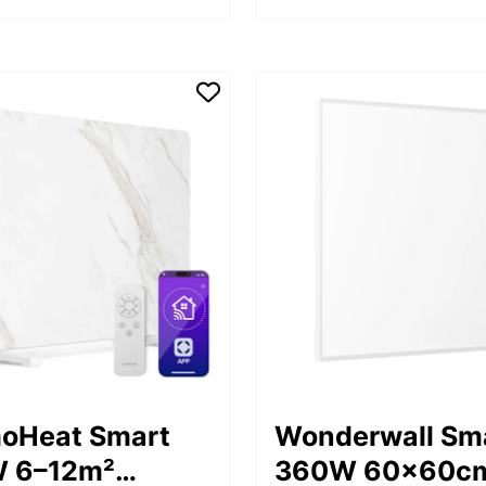
oHeat Smart
Wonderwall Sm
 6–12m²
360W 60x60c