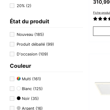
310,99
20%
(2)
Fiche produi
22%
(3)
État du produit
30%
(224)
Nouveau
(185)
35%
(2)
Produit déballé
(99)
37%
(5)
D'occasion
(109)
Couleur
Multi
(161)
Blanc
(125)
Noir
(35)
Argent
(16)