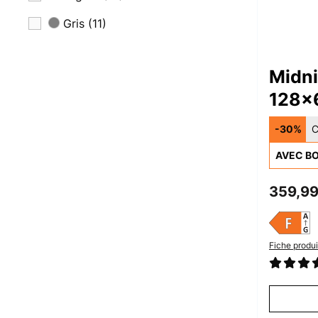
Gris
(11)
Vert
(7)
Midn
Bleu
(2)
128x
Clair
(1)
Rayo
-30%
C
Infra
AVEC BO
359,99
Fiche produi