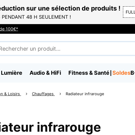
duction sur une sélection de produits !
FUL
 PENDANT 48 H SEULEMENT !
r de 100€*
 Lumière
Audio & HiFi
Fitness & Santé
Soldes
B
n & Loisirs
Chauffages
Radiateur infrarouge
ateur infrarouge