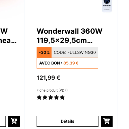
0W
Wonderwall 360W
neau
119,5x29,5cm
Panneau Rayonnant
-30%
CODE:
FULLSWING30
c
Infrarouge Blanc
AVEC BON :
85,39 €
121,99 €
Fiche produit (PDF)
Détails