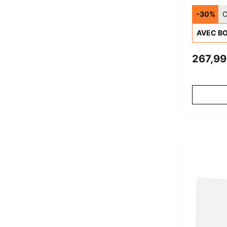
Chau
-30%
C
Infra
AVEC BO
Blan
267,99