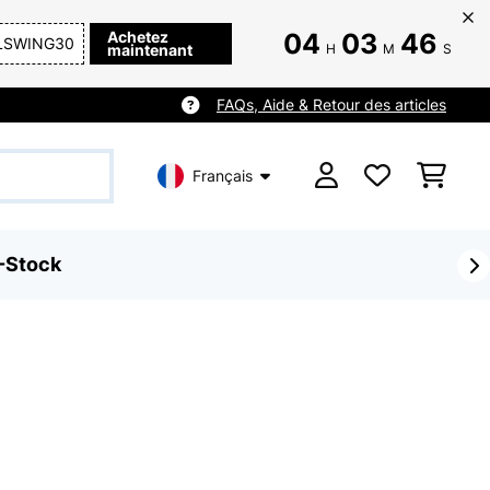
Achetez
04
03
44
LSWING30
maintenant
H
M
S
FAQs, Aide & Retour des articles
Français
-Stock