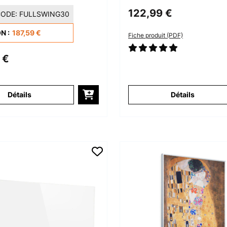
ffage
Panneau Rayon
122,99 €
ODE:
FULLSWING30
rouge sur Pied
Infrarouge Blan
N :
187,59 €
Fiche produit (PDF)
c
 €
Détails
Détails