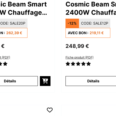
ic Beam Smart
Cosmic Beam S
W Chauffage
2400W Chauff
 Infrarouge Noir
Mural Infraroug
ODE:
SALE20P
-12%
CODE:
SALE12P
N :
262,39 €
AVEC BON :
219,11 €
 €
248,99 €
t (PDF)
Fiche produit (PDF)
Détails
Détails