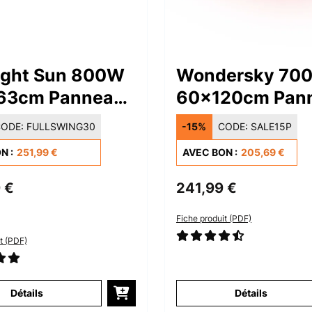
ight Sun 800W
Wondersky 70
63cm Panneau
60x120cm Pan
nnant
Rayonnant
ODE:
FULLSWING30
-15%
CODE:
SALE15P
rouge Blanc
Infrarouge Blan
N :
251,99 €
AVEC BON :
205,69 €
 €
241,99 €
Fiche produit (PDF)
t (PDF)
Détails
Détails