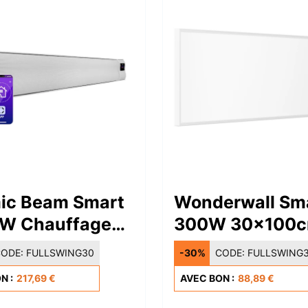
ic Beam Smart
Wonderwall Sm
W Chauffage
300W 30x100
 Infrarouge
Panneau Rayon
ODE:
FULLSWING30
-30%
CODE:
FULLSWING
c
Infrarouge Blan
N :
217,69 €
AVEC BON :
88,89 €