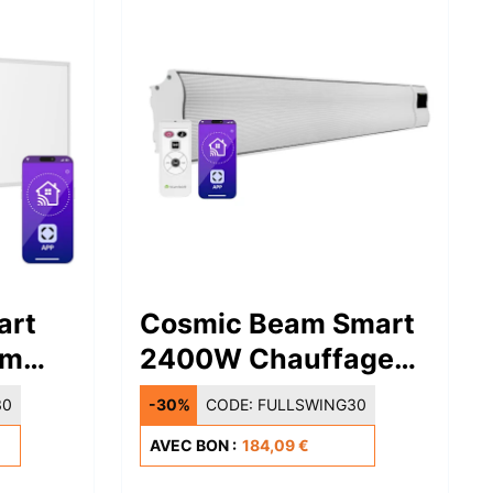
art
Cosmic Beam Smart
cm
2400W Chauffage
nant
Mural Infrarouge
30
-30%
CODE:
FULLSWING30
c
Blanc
AVEC BON :
184,09 €