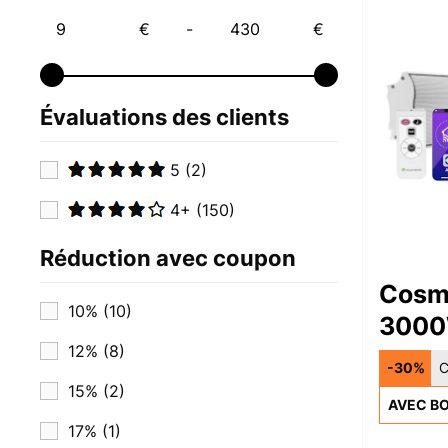
€
-
€
Évaluations des clients
5
(2)
4+
(150)
Réduction avec coupon
Cosm
10%
(10)
3000
12%
(8)
Mural
-30%
C
Blan
15%
(2)
AVEC BO
17%
(1)