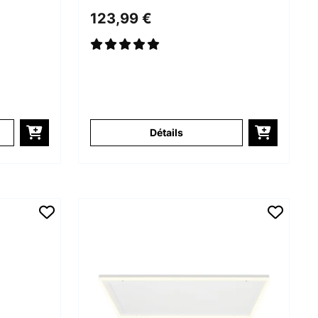
nant
Panneau Rayonnant
123,99 €
c
Infrarouge Blanc
Détails